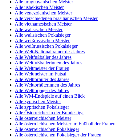
Alle uruguayanischen Meister
Alle usbekischen Meister
Alle venezolanischen Meister
Alle verschiedenen brasilianischen Meister
Alle vietnamesischen Meister
Alle walisischen Meister
Alle walisischen Pokalsieger
Alle weißrussischen Meister
Alle weißrussischen Pokalsieger
Alle Welt-Nationaltrainer des Jahres
Alle Weltfußballer des Jahres
Alle Weltfußballerinnen des Jahres
Alle Weltmeister der Frauen
Alle Weltmeister im Futsal
Alle Welttorhüter des Jahres
Alle Welttorhüterinnen des Jahres
Alle Welttorjäger des Jahres
Alle WM-Endspiele auf einen Blick
Alle zyprischen Meister
Alle zyprischen Pokalsieger
Alle Österreicher in der Bundesliga
Alle österreichischen Meister
Alle österreichischen Meister im Fußball der Frauen
Alle österreichischen Pokalsieger
Alle österreichischen Pokalsieger der Frauen