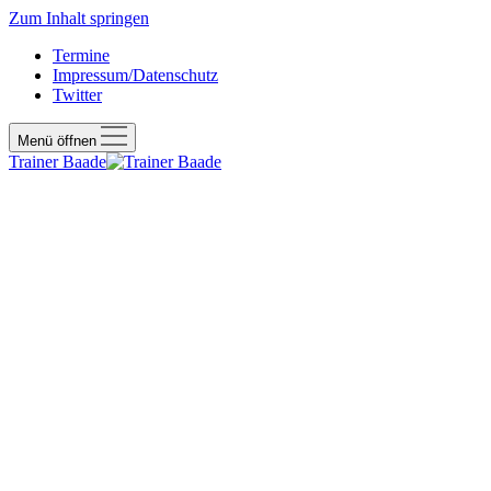
Zum Inhalt springen
Termine
Impressum/Datenschutz
Twitter
Menü öffnen
Trainer Baade