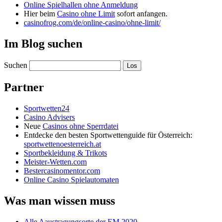
Online Spielhallen ohne Anmeldung
Hier beim
Casino ohne Limit
sofort anfangen.
casinofrog.com/de/online-casino/ohne-limit/
Im Blog suchen
Suchen
Partner
Sportwetten24
Casino Advisers
Neue
Casinos ohne Sperrdatei
Entdecke den besten Sportwettenguide für Österreich:
sportwettenoesterreich.at
Sportbekleidung & Trikots
Meister-Wetten.com
Bestercasinomentor.com
Online Casino Spielautomaten
Was man wissen muss
Alle Aaustragungsorte der EM 2020