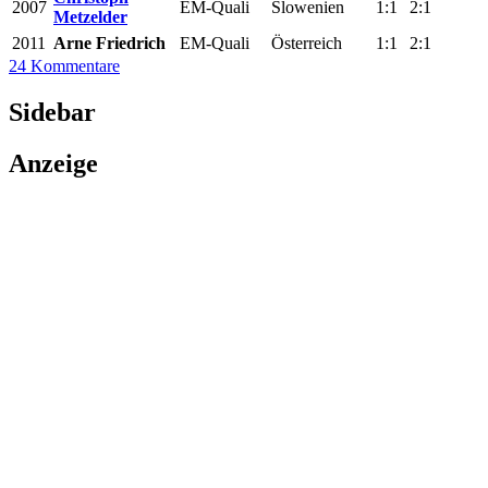
2007
EM-Quali
Slowenien
1:1
2:1
Metzelder
2011
Arne Friedrich
EM-Quali
Österreich
1:1
2:1
24 Kommentare
Sidebar
Anzeige