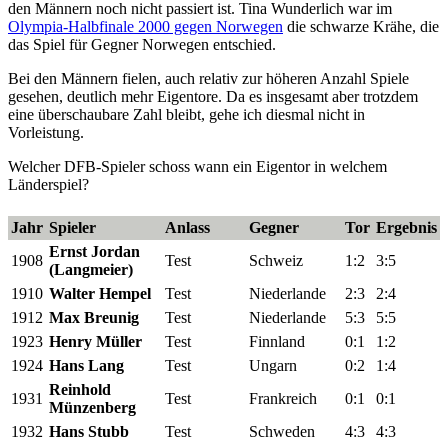
den Männern noch nicht passiert ist. Tina Wunderlich war im
Olympia-Halbfinale 2000 gegen Norwegen
die schwarze Krähe, die
das Spiel für Gegner Norwegen entschied.
Bei den Männern fielen, auch relativ zur höheren Anzahl Spiele
gesehen, deutlich mehr Eigentore. Da es insgesamt aber trotzdem
eine überschaubare Zahl bleibt, gehe ich diesmal nicht in
Vorleistung.
Welcher DFB-Spieler schoss wann ein Eigentor in welchem
Länderspiel?
Jahr
Spieler
Anlass
Gegner
Tor
Ergebnis
Ernst Jordan
1908
Test
Schweiz
1:2
3:5
(Langmeier)
1910
Walter Hempel
Test
Niederlande
2:3
2:4
1912
Max Breunig
Test
Niederlande
5:3
5:5
1923
Henry Müller
Test
Finnland
0:1
1:2
1924
Hans Lang
Test
Ungarn
0:2
1:4
Reinhold
1931
Test
Frankreich
0:1
0:1
Münzenberg
1932
Hans Stubb
Test
Schweden
4:3
4:3