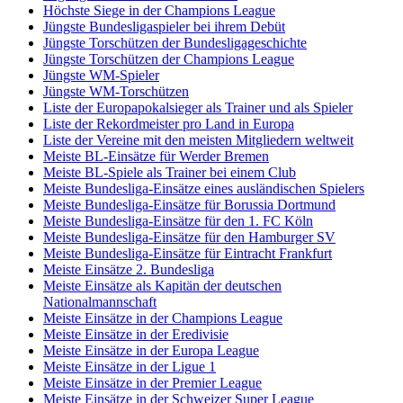
Höchste Siege in der Champions League
Jüngste Bundesligaspieler bei ihrem Debüt
Jüngste Torschützen der Bundesligageschichte
Jüngste Torschützen der Champions League
Jüngste WM-Spieler
Jüngste WM-Torschützen
Liste der Europapokalsieger als Trainer und als Spieler
Liste der Rekordmeister pro Land in Europa
Liste der Vereine mit den meisten Mitgliedern weltweit
Meiste BL-Einsätze für Werder Bremen
Meiste BL-Spiele als Trainer bei einem Club
Meiste Bundesliga-Einsätze eines ausländischen Spielers
Meiste Bundesliga-Einsätze für Borussia Dortmund
Meiste Bundesliga-Einsätze für den 1. FC Köln
Meiste Bundesliga-Einsätze für den Hamburger SV
Meiste Bundesliga-Einsätze für Eintracht Frankfurt
Meiste Einsätze 2. Bundesliga
Meiste Einsätze als Kapitän der deutschen
Nationalmannschaft
Meiste Einsätze in der Champions League
Meiste Einsätze in der Eredivisie
Meiste Einsätze in der Europa League
Meiste Einsätze in der Ligue 1
Meiste Einsätze in der Premier League
Meiste Einsätze in der Schweizer Super League