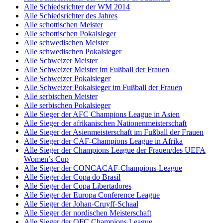
Alle Schiedsrichter der WM 2014
Alle Schiedsrichter des Jahres
Alle schottischen Meister
Alle schottischen Pokalsieger
Alle schwedischen Meister
Alle schwedischen Pokalsieger
Alle Schweizer Meister
Alle Schweizer Meister im Fußball der Frauen
Alle Schweizer Pokalsieger
Alle Schweizer Pokalsieger im Fußball der Frauen
Alle serbischen Meister
Alle serbischen Pokalsieger
Alle Sieger der AFC Champions League in Asien
Alle Sieger der afrikanischen Nationenmeisterschaft
Alle Sieger der Asienmeisterschaft im Fußball der Frauen
Alle Sieger der CAF-Champions League in Afrika
Alle Sieger der Champions League der Frauen/des UEFA
Women’s Cup
Alle Sieger der CONCACAF-Champions-League
Alle Sieger der Copa do Brasil
Alle Sieger der Copa Libertadores
Alle Sieger der Europa Conference League
Alle Sieger der Johan-Cruyff-Schaal
Alle Sieger der nordischen Meisterschaft
Alle Sieger der OFC Champions League