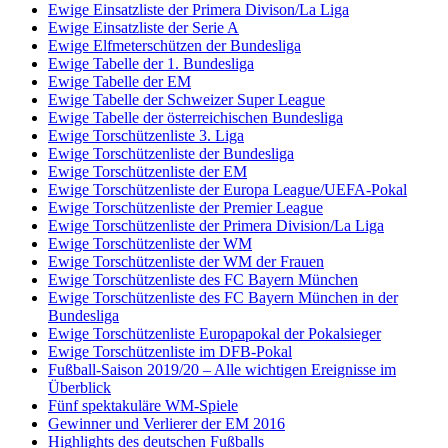
Ewige Einsatzliste der Primera Divison/La Liga
Ewige Einsatzliste der Serie A
Ewige Elfmeterschützen der Bundesliga
Ewige Tabelle der 1. Bundesliga
Ewige Tabelle der EM
Ewige Tabelle der Schweizer Super League
Ewige Tabelle der österreichischen Bundesliga
Ewige Torschützenliste 3. Liga
Ewige Torschützenliste der Bundesliga
Ewige Torschützenliste der EM
Ewige Torschützenliste der Europa League/UEFA-Pokal
Ewige Torschützenliste der Premier League
Ewige Torschützenliste der Primera Division/La Liga
Ewige Torschützenliste der WM
Ewige Torschützenliste der WM der Frauen
Ewige Torschützenliste des FC Bayern München
Ewige Torschützenliste des FC Bayern München in der
Bundesliga
Ewige Torschützenliste Europapokal der Pokalsieger
Ewige Torschützenliste im DFB-Pokal
Fußball-Saison 2019/20 – Alle wichtigen Ereignisse im
Überblick
Fünf spektakuläre WM-Spiele
Gewinner und Verlierer der EM 2016
Highlights des deutschen Fußballs