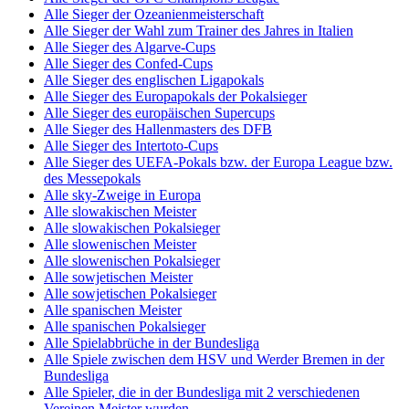
Alle Sieger der Ozeanienmeisterschaft
Alle Sieger der Wahl zum Trainer des Jahres in Italien
Alle Sieger des Algarve-Cups
Alle Sieger des Confed-Cups
Alle Sieger des englischen Ligapokals
Alle Sieger des Europapokals der Pokalsieger
Alle Sieger des europäischen Supercups
Alle Sieger des Hallenmasters des DFB
Alle Sieger des Intertoto-Cups
Alle Sieger des UEFA-Pokals bzw. der Europa League bzw.
des Messepokals
Alle sky-Zweige in Europa
Alle slowakischen Meister
Alle slowakischen Pokalsieger
Alle slowenischen Meister
Alle slowenischen Pokalsieger
Alle sowjetischen Meister
Alle sowjetischen Pokalsieger
Alle spanischen Meister
Alle spanischen Pokalsieger
Alle Spielabbrüche in der Bundesliga
Alle Spiele zwischen dem HSV und Werder Bremen in der
Bundesliga
Alle Spieler, die in der Bundesliga mit 2 verschiedenen
Vereinen Meister wurden