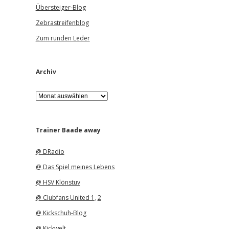
Übersteiger-Blog
Zebrastreifenblog
Zum runden Leder
Archiv
A
r
c
h
i
Trainer Baade away
v
@ DRadio
@ Das Spiel meines Lebens
@ HSV Klönstuv
@ Clubfans United 1
,
2
@ Kickschuh-Blog
@ Kickwelt