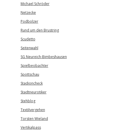
Michael Schröder
Netzecke
Podbolzer
Rund um den Brustring
Scudetto
Seitenwahl
SG Neureich-Bimbeshausen
Spielbeobachter
Spottschau
Stadioncheck
Stadtneurotiker
Stehblog
Textilvergehen
Torsten Wieland
Vertikalpass