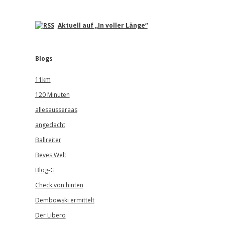
Aktuell auf „In voller Länge“
Blogs
11km
120 Minuten
allesausseraas
angedacht
Ballreiter
Beves Welt
Blog-G
Check von hinten
Dembowski ermittelt
Der Libero