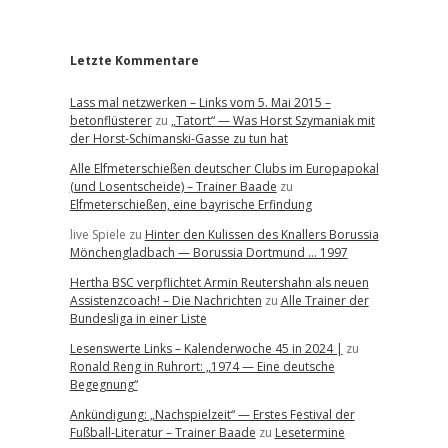
r
Letzte Kommentare
Lass mal netzwerken – Links vom 5. Mai 2015 –
betonflüsterer
zu
„Tatort“ — Was Horst Szymaniak mit
der Horst-Schimanski-Gasse zu tun hat
Alle Elfmeterschießen deutscher Clubs im Europapokal
(und Losentscheide) – Trainer Baade
zu
Elfmeterschießen, eine bayrische Erfindung
live Spiele
zu
Hinter den Kulissen des Knallers Borussia
Mönchengladbach — Borussia Dortmund … 1997
Hertha BSC verpflichtet Armin Reutershahn als neuen
Assistenzcoach! – Die Nachrichten
zu
Alle Trainer der
Bundesliga in einer Liste
Lesenswerte Links – Kalenderwoche 45 in 2024 |
zu
Ronald Reng in Ruhrort: „1974 — Eine deutsche
Begegnung“
Ankündigung: „Nachspielzeit“ — Erstes Festival der
Fußball-Literatur – Trainer Baade
zu
Lesetermine