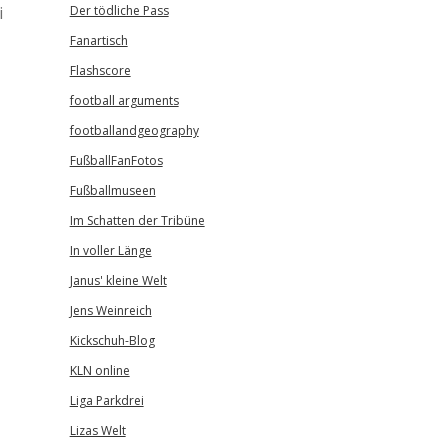
i
Der tödliche Pass
Fanartisch
Flashscore
football arguments
footballandgeography
FußballFanFotos
Fußballmuseen
Im Schatten der Tribüne
In voller Länge
Janus' kleine Welt
Jens Weinreich
Kickschuh-Blog
KLN online
Liga Parkdrei
Lizas Welt