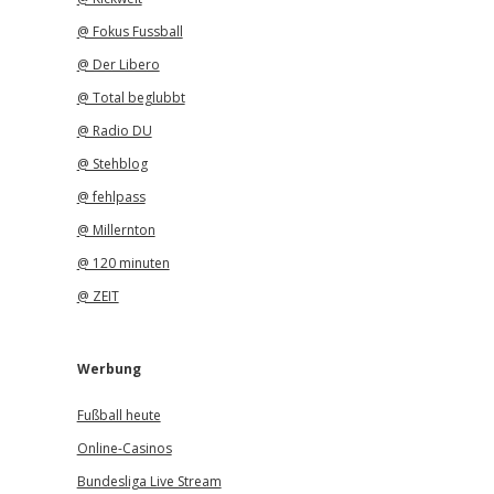
@ Fokus Fussball
@ Der Libero
@ Total beglubbt
@ Radio DU
@ Stehblog
@ fehlpass
@ Millernton
@ 120 minuten
@ ZEIT
Werbung
Fußball heute
Online-Casinos
Bundesliga Live Stream