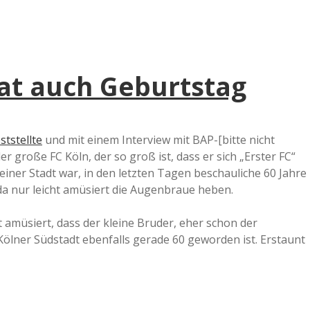
a
a
hat auch Geburtstag
d
ststellte
und mit einem Interview mit BAP-[bitte nicht
e
 große FC Köln, der so groß ist, dass er sich „Erster FC“
einer Stadt war, in den letzten Tagen beschauliche 60 Jahre
a nur leicht amüsiert die Augenbraue heben.
 amüsiert, dass der kleine Bruder, eher schon der
Kölner Südstadt ebenfalls gerade 60 geworden ist. Erstaunt