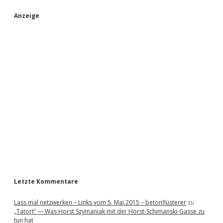
S
Anzeige
i
d
e
b
a
r
Letzte Kommentare
Lass mal netzwerken – Links vom 5. Mai 2015 – betonflüsterer
zu
„Tatort“ — Was Horst Szymaniak mit der Horst-Schimanski-Gasse zu
tun hat