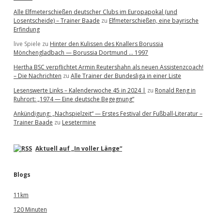
Alle Elfmeterschießen deutscher Clubs im Europapokal (und
Losentscheide) – Trainer Baade
zu
Elfmeterschießen, eine bayrische
Erfindung
live Spiele
zu
Hinter den Kulissen des Knallers Borussia
Mönchengladbach — Borussia Dortmund … 1997
Hertha BSC verpflichtet Armin Reutershahn als neuen Assistenzcoach!
– Die Nachrichten
zu
Alle Trainer der Bundesliga in einer Liste
Lesenswerte Links – Kalenderwoche 45 in 2024 |
zu
Ronald Reng in
Ruhrort: „1974 — Eine deutsche Begegnung“
Ankündigung: „Nachspielzeit“ — Erstes Festival der Fußball-Literatur –
Trainer Baade
zu
Lesetermine
Aktuell auf „In voller Länge“
Blogs
11km
120 Minuten