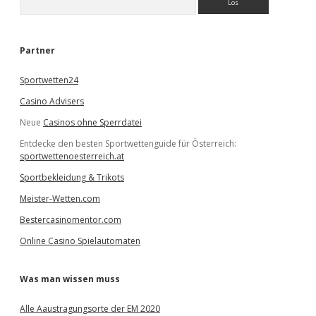
u
c
h
e
Partner
n
Sportwetten24
Casino Advisers
Neue
Casinos ohne Sperrdatei
Entdecke den besten Sportwettenguide für Österreich:
sportwettenoesterreich.at
Sportbekleidung & Trikots
Meister-Wetten.com
Bestercasinomentor.com
Online Casino Spielautomaten
Was man wissen muss
Alle Aaustragungsorte der EM 2020