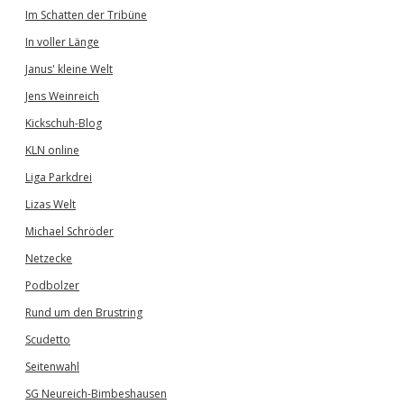
Im Schatten der Tribüne
In voller Länge
Janus' kleine Welt
Jens Weinreich
Kickschuh-Blog
KLN online
Liga Parkdrei
Lizas Welt
Michael Schröder
Netzecke
Podbolzer
Rund um den Brustring
Scudetto
Seitenwahl
SG Neureich-Bimbeshausen