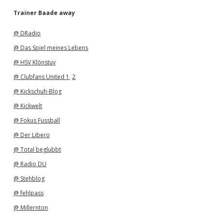
c
h
Trainer Baade away
i
v
@ DRadio
@ Das Spiel meines Lebens
@ HSV Klönstuv
@ Clubfans United 1
,
2
@ Kickschuh-Blog
@ Kickwelt
@ Fokus Fussball
@ Der Libero
@ Total beglubbt
@ Radio DU
@ Stehblog
@ fehlpass
@ Millernton