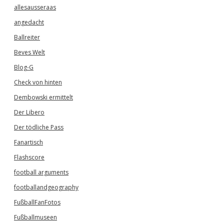
allesausseraas
angedacht
Ballreiter
Beves Welt
Blog-G
Check von hinten
Dembowski ermittelt
Der Libero
Der tödliche Pass
Fanartisch
Flashscore
football arguments
footballandgeography
FußballFanFotos
Fußballmuseen