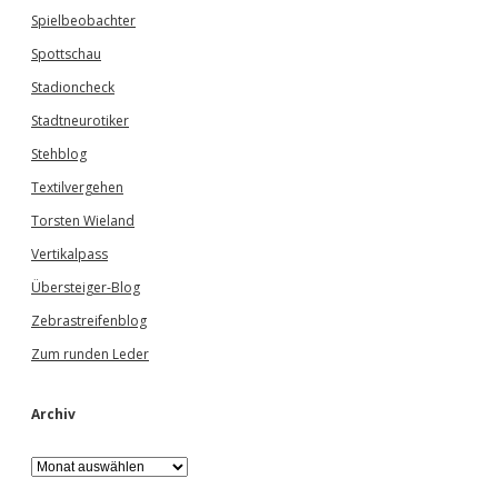
Spielbeobachter
Spottschau
Stadioncheck
Stadtneurotiker
Stehblog
Textilvergehen
Torsten Wieland
Vertikalpass
Übersteiger-Blog
Zebrastreifenblog
Zum runden Leder
Archiv
A
r