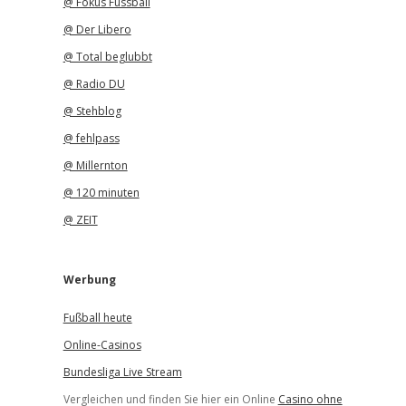
@ Fokus Fussball
@ Der Libero
@ Total beglubbt
@ Radio DU
@ Stehblog
@ fehlpass
@ Millernton
@ 120 minuten
@ ZEIT
Werbung
Fußball heute
Online-Casinos
Bundesliga Live Stream
Vergleichen und finden Sie hier ein Online
Casino ohne