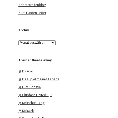
Zebrastreifenblog
Zum runden Leder
Archiv
A
r
c
h
i
Trainer Baade away
v
@ DRadio
@ Das Spiel meines Lebens
@ HSV Klönstuv
@ Clubfans United 1
,
2
@ Kickschuh-Blog
@ Kickwelt