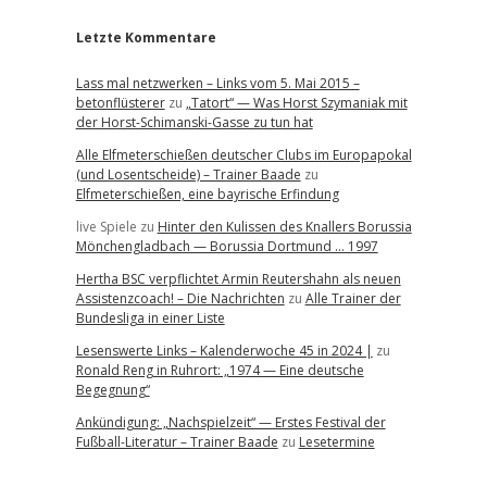
Letzte Kommentare
Lass mal netzwerken – Links vom 5. Mai 2015 –
betonflüsterer
zu
„Tatort“ — Was Horst Szymaniak mit
der Horst-Schimanski-Gasse zu tun hat
Alle Elfmeterschießen deutscher Clubs im Europapokal
(und Losentscheide) – Trainer Baade
zu
Elfmeterschießen, eine bayrische Erfindung
live Spiele
zu
Hinter den Kulissen des Knallers Borussia
Mönchengladbach — Borussia Dortmund … 1997
Hertha BSC verpflichtet Armin Reutershahn als neuen
Assistenzcoach! – Die Nachrichten
zu
Alle Trainer der
Bundesliga in einer Liste
Lesenswerte Links – Kalenderwoche 45 in 2024 |
zu
Ronald Reng in Ruhrort: „1974 — Eine deutsche
Begegnung“
Ankündigung: „Nachspielzeit“ — Erstes Festival der
Fußball-Literatur – Trainer Baade
zu
Lesetermine