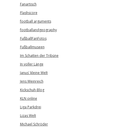
Fanartisch
Flashscore
football arguments
footballandgeography
FußballFanFotos
Fußballmuseen
Im Schatten der Tribüne
In voller Länge
Janus' kleine Welt
Jens Weinreich
Kickschuh-Blog
KLN online
Liga Parkdrei
Lizas Welt
Michael Schröder