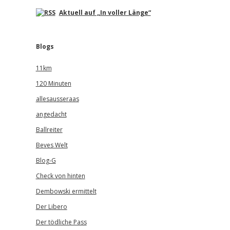
Aktuell auf „In voller Länge“
Blogs
11km
120 Minuten
allesausseraas
angedacht
Ballreiter
Beves Welt
Blog-G
Check von hinten
Dembowski ermittelt
Der Libero
Der tödliche Pass