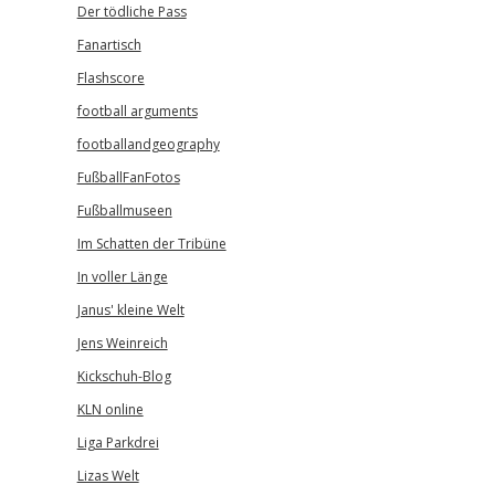
Der tödliche Pass
Fanartisch
Flashscore
football arguments
footballandgeography
FußballFanFotos
Fußballmuseen
Im Schatten der Tribüne
In voller Länge
Janus' kleine Welt
Jens Weinreich
Kickschuh-Blog
KLN online
Liga Parkdrei
Lizas Welt