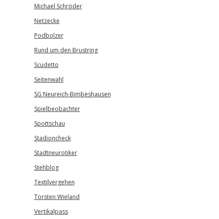
Michael Schröder
Netzecke
Podbolzer
Rund um den Brustring
Scudetto
Seitenwahl
SG Neureich-Bimbeshausen
Spielbeobachter
Spottschau
Stadioncheck
Stadtneurotiker
Stehblog
Textilvergehen
Torsten Wieland
Vertikalpass