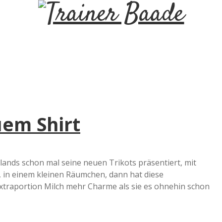
T
r
a
i
uem Shirt
n
e
nds schon mal seine neuen Trikots präsentiert, mit
 in einem kleinen Räumchen, dann hat diese
r
xtraportion Milch mehr Charme als sie es ohnehin schon
B