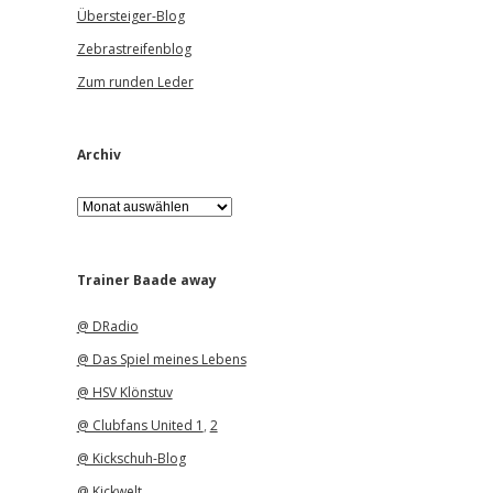
Übersteiger-Blog
Zebrastreifenblog
Zum runden Leder
Archiv
A
r
c
h
i
Trainer Baade away
v
@ DRadio
@ Das Spiel meines Lebens
@ HSV Klönstuv
@ Clubfans United 1
,
2
@ Kickschuh-Blog
@ Kickwelt