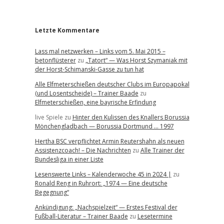
r
Letzte Kommentare
Lass mal netzwerken – Links vom 5. Mai 2015 –
betonflüsterer
zu
„Tatort“ — Was Horst Szymaniak mit
der Horst-Schimanski-Gasse zu tun hat
Alle Elfmeterschießen deutscher Clubs im Europapokal
(und Losentscheide) – Trainer Baade
zu
Elfmeterschießen, eine bayrische Erfindung
live Spiele
zu
Hinter den Kulissen des Knallers Borussia
Mönchengladbach — Borussia Dortmund … 1997
Hertha BSC verpflichtet Armin Reutershahn als neuen
Assistenzcoach! – Die Nachrichten
zu
Alle Trainer der
Bundesliga in einer Liste
Lesenswerte Links – Kalenderwoche 45 in 2024 |
zu
Ronald Reng in Ruhrort: „1974 — Eine deutsche
Begegnung“
Ankündigung: „Nachspielzeit“ — Erstes Festival der
Fußball-Literatur – Trainer Baade
zu
Lesetermine