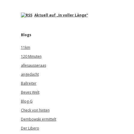
Aktuell auf „In voller Länge“
Blogs
11km
120 Minuten
allesausseraas
angedacht
Ballreiter
Beves Welt
Blog-G
Check von hinten
Dembowski ermittelt
Der Libero