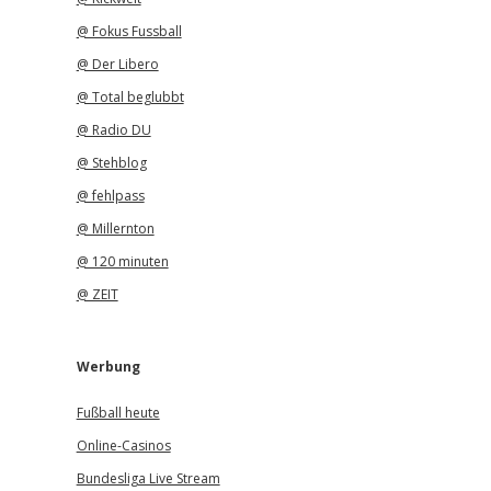
@ Fokus Fussball
@ Der Libero
@ Total beglubbt
@ Radio DU
@ Stehblog
@ fehlpass
@ Millernton
@ 120 minuten
@ ZEIT
Werbung
Fußball heute
Online-Casinos
Bundesliga Live Stream