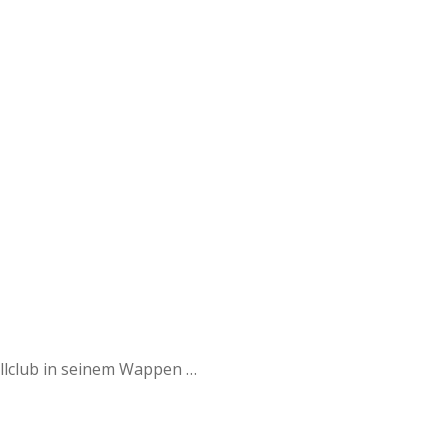
a
a
d
e
ballclub in seinem Wappen …