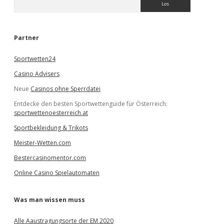
u
c
h
e
Partner
n
Sportwetten24
Casino Advisers
Neue
Casinos ohne Sperrdatei
Entdecke den besten Sportwettenguide für Österreich:
sportwettenoesterreich.at
Sportbekleidung & Trikots
Meister-Wetten.com
Bestercasinomentor.com
Online Casino Spielautomaten
Was man wissen muss
Alle Aaustragungsorte der EM 2020