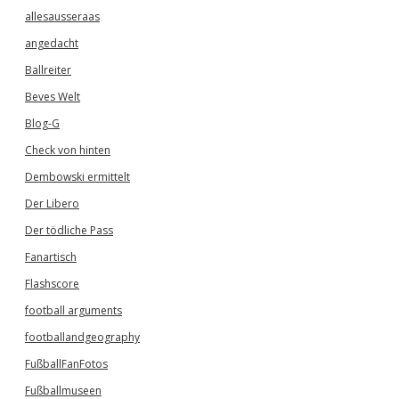
allesausseraas
angedacht
Ballreiter
Beves Welt
Blog-G
Check von hinten
Dembowski ermittelt
Der Libero
Der tödliche Pass
Fanartisch
Flashscore
football arguments
footballandgeography
FußballFanFotos
Fußballmuseen