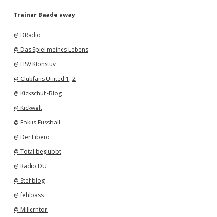
c
h
Trainer Baade away
i
v
@ DRadio
@ Das Spiel meines Lebens
@ HSV Klönstuv
@ Clubfans United 1
,
2
@ Kickschuh-Blog
@ Kickwelt
@ Fokus Fussball
@ Der Libero
@ Total beglubbt
@ Radio DU
@ Stehblog
@ fehlpass
@ Millernton