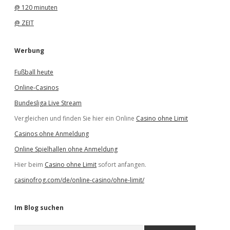
@ 120 minuten
@ ZEIT
Werbung
Fußball heute
Online-Casinos
Bundesliga Live Stream
Vergleichen und finden Sie hier ein Online
Casino ohne Limit
Casinos ohne Anmeldung
Online Spielhallen ohne Anmeldung
Hier beim
Casino ohne Limit
sofort anfangen.
casinofrog.com/de/online-casino/ohne-limit/
Im Blog suchen
S