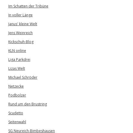
Im Schatten der Tribüne
In voller Länge
Janus' kleine Welt
Jens Weinreich
Kickschuh-Blog
KLN online
Liga Parkdrei
Lizas Welt
Michael Schröder
Netzecke
Podbolzer
Rund um den Brustring
Scudetto
Seitenwahl
SG Neureich-Bimbeshausen