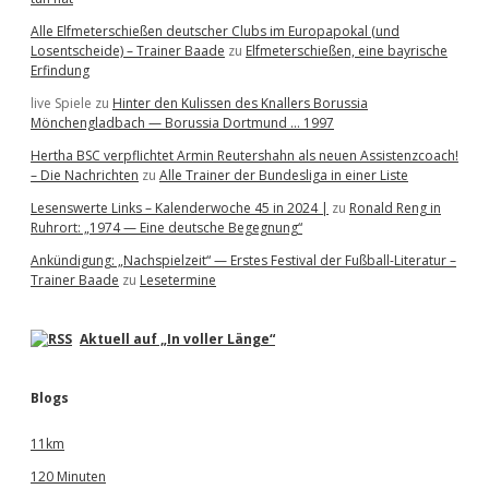
Alle Elfmeterschießen deutscher Clubs im Europapokal (und
Losentscheide) – Trainer Baade
zu
Elfmeterschießen, eine bayrische
Erfindung
live Spiele
zu
Hinter den Kulissen des Knallers Borussia
Mönchengladbach — Borussia Dortmund … 1997
Hertha BSC verpflichtet Armin Reutershahn als neuen Assistenzcoach!
– Die Nachrichten
zu
Alle Trainer der Bundesliga in einer Liste
Lesenswerte Links – Kalenderwoche 45 in 2024 |
zu
Ronald Reng in
Ruhrort: „1974 — Eine deutsche Begegnung“
Ankündigung: „Nachspielzeit“ — Erstes Festival der Fußball-Literatur –
Trainer Baade
zu
Lesetermine
Aktuell auf „In voller Länge“
Blogs
11km
120 Minuten