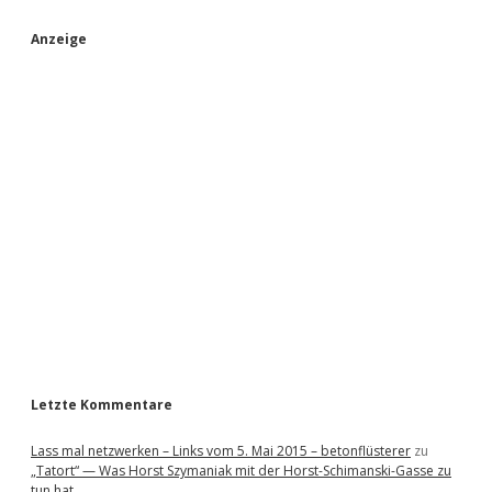
S
Anzeige
i
d
e
b
a
r
Letzte Kommentare
Lass mal netzwerken – Links vom 5. Mai 2015 – betonflüsterer
zu
„Tatort“ — Was Horst Szymaniak mit der Horst-Schimanski-Gasse zu
tun hat