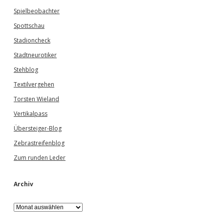
Spielbeobachter
Spottschau
Stadioncheck
Stadtneurotiker
Stehblog
Textilvergehen
Torsten Wieland
Vertikalpass
Übersteiger-Blog
Zebrastreifenblog
Zum runden Leder
Archiv
A
r