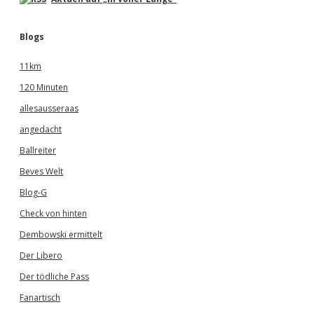
Blogs
11km
120 Minuten
allesausseraas
angedacht
Ballreiter
Beves Welt
Blog-G
Check von hinten
Dembowski ermittelt
Der Libero
Der tödliche Pass
Fanartisch