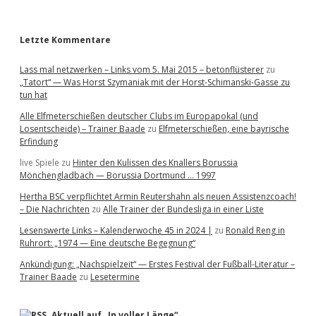
r
Letzte Kommentare
Lass mal netzwerken – Links vom 5. Mai 2015 – betonflüsterer
zu
„Tatort“ — Was Horst Szymaniak mit der Horst-Schimanski-Gasse zu
tun hat
Alle Elfmeterschießen deutscher Clubs im Europapokal (und
Losentscheide) – Trainer Baade
zu
Elfmeterschießen, eine bayrische
Erfindung
live Spiele
zu
Hinter den Kulissen des Knallers Borussia
Mönchengladbach — Borussia Dortmund … 1997
Hertha BSC verpflichtet Armin Reutershahn als neuen Assistenzcoach!
– Die Nachrichten
zu
Alle Trainer der Bundesliga in einer Liste
Lesenswerte Links – Kalenderwoche 45 in 2024 |
zu
Ronald Reng in
Ruhrort: „1974 — Eine deutsche Begegnung“
Ankündigung: „Nachspielzeit“ — Erstes Festival der Fußball-Literatur –
Trainer Baade
zu
Lesetermine
Aktuell auf „In voller Länge“