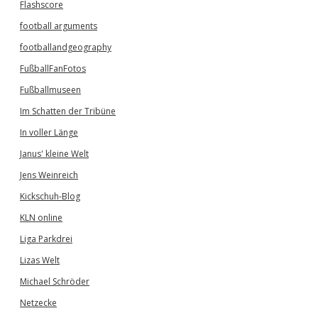
Flashscore
football arguments
footballandgeography
FußballFanFotos
Fußballmuseen
Im Schatten der Tribüne
In voller Länge
Janus' kleine Welt
Jens Weinreich
Kickschuh-Blog
KLN online
Liga Parkdrei
Lizas Welt
Michael Schröder
Netzecke