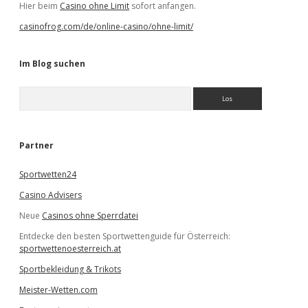
Hier beim
Casino ohne Limit
sofort anfangen.
casinofrog.com/de/online-casino/ohne-limit/
Im Blog suchen
S
u
c
h
e
Partner
n
Sportwetten24
Casino Advisers
Neue
Casinos ohne Sperrdatei
Entdecke den besten Sportwettenguide für Österreich:
sportwettenoesterreich.at
Sportbekleidung & Trikots
Meister-Wetten.com