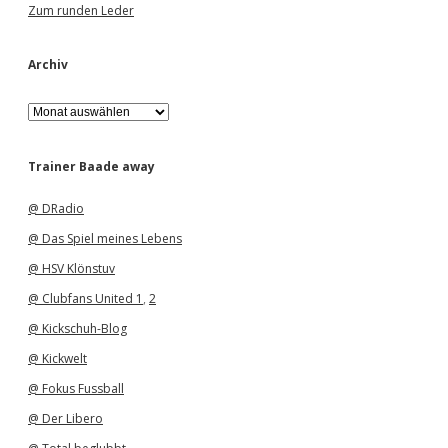
Zum runden Leder
Archiv
A
r
c
h
Trainer Baade away
i
v
@ DRadio
@ Das Spiel meines Lebens
@ HSV Klönstuv
@ Clubfans United 1
,
2
@ Kickschuh-Blog
@ Kickwelt
@ Fokus Fussball
@ Der Libero