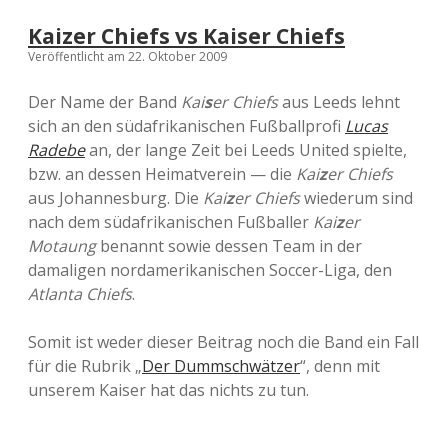
Kaizer Chiefs vs Kaiser Chiefs
Veröffentlicht am 22. Oktober 2009
Der Name der Band
Kai
s
er Chiefs
aus Leeds lehnt
sich an den südafrikanischen Fußballprofi
Lucas
Radebe
an, der lange Zeit bei Leeds United spielte,
bzw. an dessen Heimatverein — die
Kai
z
er Chiefs
aus Johannesburg. Die
Kai
z
er Chiefs
wiederum sind
nach dem südafrikanischen Fußballer
Kai
z
er
Motaung
benannt sowie dessen Team in der
damaligen nordamerikanischen Soccer-Liga, den
Atlanta Chiefs
.
Somit ist weder dieser Beitrag noch die Band ein Fall
für die Rubrik „
Der Dummschwätzer
“, denn mit
unserem Kaiser hat das nichts zu tun.