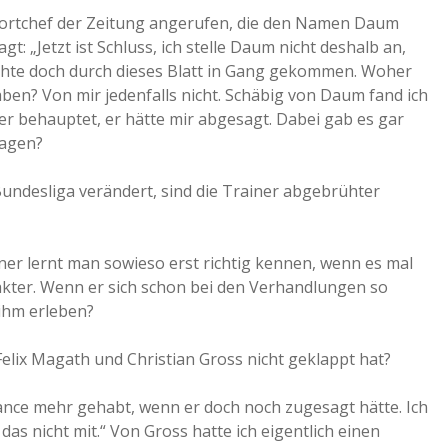
portchef der Zeitung angerufen, die den Namen Daum
a
t: „Jetzt ist Schluss, ich stelle Daum nicht deshalb an,
schichte doch durch dieses Blatt in Gang gekommen. Woher
a
n? Von mir jedenfalls nicht. Schäbig von Daum fand ich
er behauptet, er hätte mir abgesagt. Dabei gab es gar
sagen?
d
Bundesliga verändert, sind die Trainer abgebrühter
e
ner lernt man sowieso erst richtig kennen, wenn es mal
arakter. Wenn er sich schon bei den Verhandlungen so
 ihm erleben?
t Felix Magath und Christian Gross nicht geklappt hat?
nce mehr gehabt, wenn er doch noch zugesagt hätte. Ich
as nicht mit.“ Von Gross hatte ich eigentlich einen