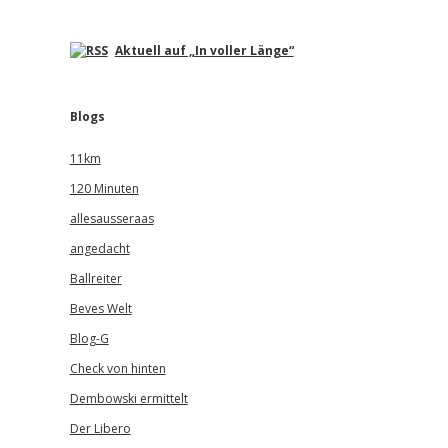
Aktuell auf „In voller Länge“
Blogs
11km
120 Minuten
allesausseraas
angedacht
Ballreiter
Beves Welt
Blog-G
Check von hinten
Dembowski ermittelt
Der Libero