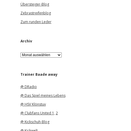
Übersteiger-Blog
Zebrastreifenblog
Zum runden Leder
Archiv
A
r
c
h
i
Trainer Baade away
v
@ DRadio
@ Das Spiel meines Lebens
@ HSV Klönstuv
@ Clubfans United 1
,
2
@ Kickschuh-Blog
@ Kickwelt