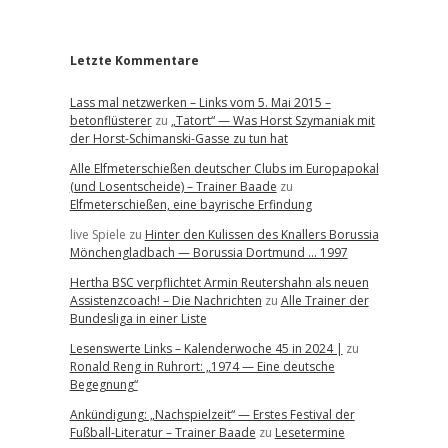
r
Letzte Kommentare
Lass mal netzwerken – Links vom 5. Mai 2015 –
betonflüsterer
zu
„Tatort“ — Was Horst Szymaniak mit
der Horst-Schimanski-Gasse zu tun hat
Alle Elfmeterschießen deutscher Clubs im Europapokal
(und Losentscheide) – Trainer Baade
zu
Elfmeterschießen, eine bayrische Erfindung
live Spiele
zu
Hinter den Kulissen des Knallers Borussia
Mönchengladbach — Borussia Dortmund … 1997
Hertha BSC verpflichtet Armin Reutershahn als neuen
Assistenzcoach! – Die Nachrichten
zu
Alle Trainer der
Bundesliga in einer Liste
Lesenswerte Links – Kalenderwoche 45 in 2024 |
zu
Ronald Reng in Ruhrort: „1974 — Eine deutsche
Begegnung“
Ankündigung: „Nachspielzeit“ — Erstes Festival der
Fußball-Literatur – Trainer Baade
zu
Lesetermine