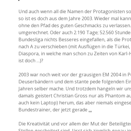
Und auch wenn all die Namen der Protagonisten so 
so ist es doch aus dem Jahre 2003. Wieder mal kan
ohne den Pfad des guten Geschmacks zu verlassen. 
umgerechnet. Oder auch 2.190 Tage; 52.560 Stunden 
Bundesliga nichts Besseres eingefallen, als die Pr
nach A zu verschieben (mit Ausflügen in die Türkei,
Diaspora, in welche man schon zu Zeiten von Karl
ist doch …)?
2003 war noch weit vor der grausigen EM 2004 in P
Deuserbändern und dem stante pede folgenden Einw
Jahren selber mache. Und trotzdem hangeln wir u
damals geistert Christian Gross nur als Phantom a
auch kein Laptop) herum, das aber niemals eingese
Bundestrainer, der jetzt gerade
…
Die Kreativität und vor allem der Mut der Beteiligt
Stellen gescheitert sind, lässt sich ziemlich genau 