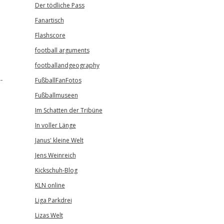
Der tödliche Pass
Fanartisch
Flashscore
football arguments
footballandgeography
-
FußballFanFotos
Fußballmuseen
Im Schatten der Tribüne
In voller Länge
Janus' kleine Welt
Jens Weinreich
Kickschuh-Blog
KLN online
Liga Parkdrei
Lizas Welt