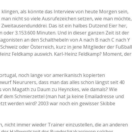
klingen, als könnte das Interview von heute Morgen sein,
n man nicht so viele Ausrufezeichen setzen, wie man möchte,
Zweitausendunddrei. Das ist ein halbes Dutzend Eier her,
oder 3.153.600 Minuten. Und in dieser ganzen Zeit ist der
otagonisten an den Schalthebeln von A nach B nach C nach Y
 Schweiz oder Österreich, kurz in jene Mitglieder der Fußball
-Heinz Feldkamp auswich. Karl-Heinz Feldkamp? Moment, der
ortugal, noch lange vor amerikanisch kopierten
urf Neururers, dass man das alles schon längst seit 40
ns von Magath zu Daum zu Heynckes, wie damals? Wie
uf dem Schmierzettel (man hat ja keine Emailadresse und
tzt werden wird? 2003 war noch ein gewisser Skibbe
en, nicht immer wieder Trainer einzustellen, die an anderen
in der Halbwertszeit der Bundesligakarrieren solcher