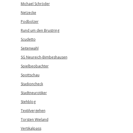
Michael Schröder
Netzecke
Podbolzer
Rund um den Brustring
Scudetto
Seitenwahl
SG Neureich-Bimbeshausen
Spielbeobachter
Spottschau
Stadioncheck
Stadtneurotiker
Stehblog
Textilvergehen
Torsten Wieland
Vertikalpass