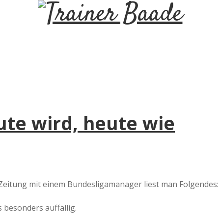
T
r
a
i
ute wird, heute wie
n
e
r
 Zeitung mit einem Bundesligamanager liest man Folgendes:
B
 besonders auffällig.