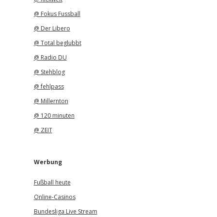
@ Fokus Fussball
@ Der Libero
@ Total beglubbt
@ Radio DU
@ Stehblog
@ fehlpass
@ Millernton
@ 120 minuten
@ ZEIT
Werbung
Fußball heute
Online-Casinos
Bundesliga Live Stream