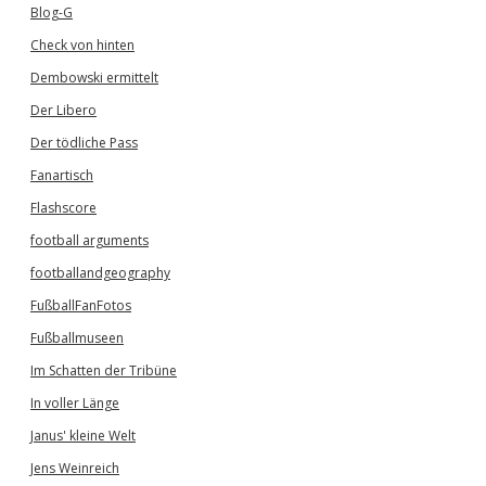
Blog-G
Check von hinten
Dembowski ermittelt
Der Libero
Der tödliche Pass
Fanartisch
Flashscore
football arguments
footballandgeography
FußballFanFotos
Fußballmuseen
Im Schatten der Tribüne
In voller Länge
Janus' kleine Welt
Jens Weinreich