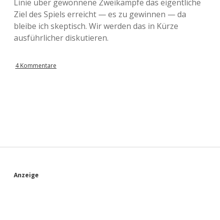
Linie über gewonnene Zweikämpfe das eigentliche
Ziel des Spiels erreicht — es zu gewinnen — da
bleibe ich skeptisch. Wir werden das in Kürze
ausführlicher diskutieren.
4 Kommentare
S
Anzeige
i