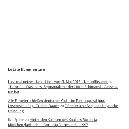
d
e
b
a
r
Letzte Kommentare
Lass mal netzwerken – Links vom 5. Mai 2015 – betonflüsterer
zu
„Tatort“ — Was Horst Szymaniak mit der Horst-Schimanski-Gasse zu
tun hat
Alle Elfmeterschießen deutscher Clubs im Europapokal (und
Losentscheide) – Trainer Baade
zu
Elfmeterschießen, eine bayrische
Erfindung
live Spiele
zu
Hinter den Kulissen des Knallers Borussia
Mönchengladbach — Borussia Dortmund … 1997