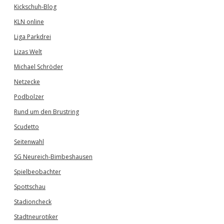
Kickschuh-Blog
KLN online
Liga Parkdrei
Lizas Welt
Michael Schröder
Netzecke
Podbolzer
Rund um den Brustring
Scudetto
Seitenwahl
SG Neureich-Bimbeshausen
Spielbeobachter
Spottschau
Stadioncheck
Stadtneurotiker