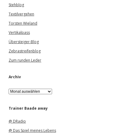
Stehblog
Textilvergehen
Torsten Wieland
Vertikalpass
Übersteiger-Blog
Zebrastreifenblog
Zum runden Leder
Archiv
A
r
c
h
Trainer Baade away
i
v
@ DRadio
@ Das Spiel meines Lebens