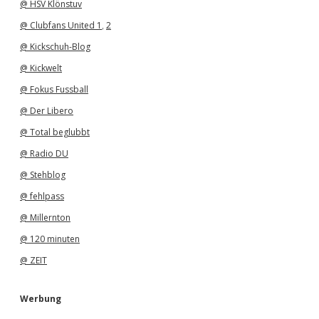
@ HSV Klönstuv
@ Clubfans United 1
,
2
@ Kickschuh-Blog
@ Kickwelt
@ Fokus Fussball
@ Der Libero
@ Total beglubbt
@ Radio DU
@ Stehblog
@ fehlpass
@ Millernton
@ 120 minuten
@ ZEIT
Werbung