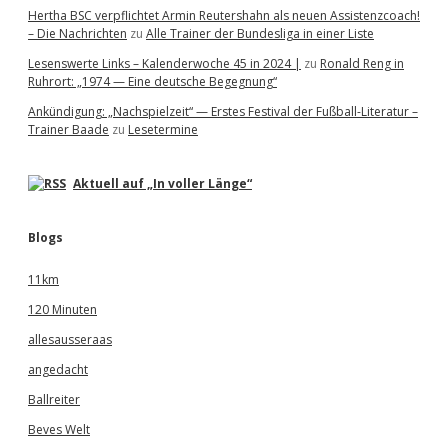
Hertha BSC verpflichtet Armin Reutershahn als neuen Assistenzcoach!
– Die Nachrichten
zu
Alle Trainer der Bundesliga in einer Liste
Lesenswerte Links – Kalenderwoche 45 in 2024 |
zu
Ronald Reng in
Ruhrort: „1974 — Eine deutsche Begegnung“
Ankündigung: „Nachspielzeit“ — Erstes Festival der Fußball-Literatur –
Trainer Baade
zu
Lesetermine
Aktuell auf „In voller Länge“
Blogs
11km
120 Minuten
allesausseraas
angedacht
Ballreiter
Beves Welt