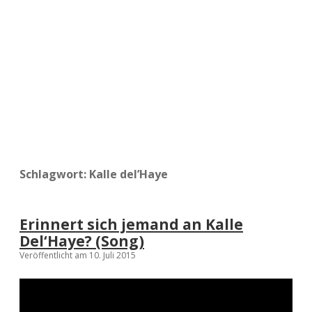
a
d
e
Schlagwort:
Kalle del’Haye
Erinnert sich jemand an Kalle
Del‘Haye? (Song)
Veröffentlicht am 10. Juli 2015