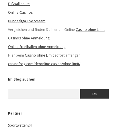
Fußball heute
Online-Casinos
Bundesliga Live Stream
Vergleichen und finden Sie hier ein Online
Casino ohne Limit
Casinos ohne Anmeldung
Online Spielhallen ohne Anmeldung
Hier beim
Casino ohne Limit
sofort anfangen.
casinofrog.com/de/online-casino/ohne-limit/
Im Blog suchen
S
u
c
h
e
Partner
n
Sportwetten24