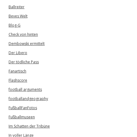
Ballreiter
Beves Welt
Blog-G
Check von hinten
Dembowski ermittelt
Der Libero
Der tödliche Pass
Fanartisch
Flashscore
football arguments
footballandgeography
FußballFanFotos
Fußballmuseen
Im Schatten der Tribüne
In voller Länge