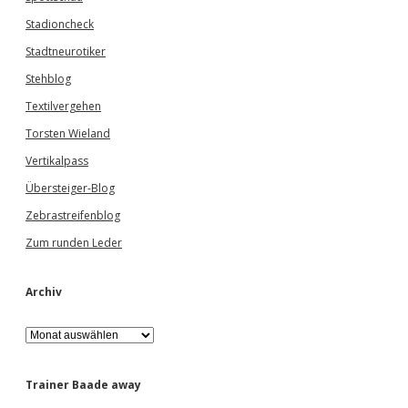
Stadioncheck
Stadtneurotiker
Stehblog
Textilvergehen
Torsten Wieland
Vertikalpass
Übersteiger-Blog
Zebrastreifenblog
Zum runden Leder
Archiv
A
r
c
h
Trainer Baade away
i