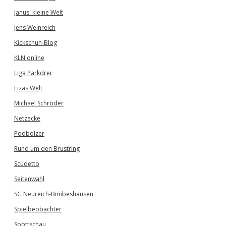
Janus' kleine Welt
Jens Weinreich
Kickschuh-Blog
KLN online
Liga Parkdrei
Lizas Welt
Michael Schröder
Netzecke
Podbolzer
Rund um den Brustring
Scudetto
Seitenwahl
SG Neureich-Bimbeshausen
Spielbeobachter
Spottschau