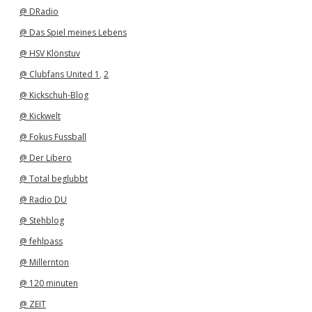
v
@ DRadio
@ Das Spiel meines Lebens
@ HSV Klönstuv
@ Clubfans United 1
,
2
@ Kickschuh-Blog
@ Kickwelt
@ Fokus Fussball
@ Der Libero
@ Total beglubbt
@ Radio DU
@ Stehblog
@ fehlpass
@ Millernton
@ 120 minuten
@ ZEIT