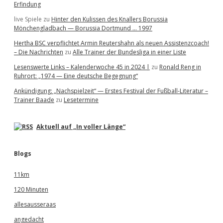
Erfindung
live Spiele
zu
Hinter den Kulissen des Knallers Borussia
Mönchengladbach — Borussia Dortmund … 1997
Hertha BSC verpflichtet Armin Reutershahn als neuen Assistenzcoach!
– Die Nachrichten
zu
Alle Trainer der Bundesliga in einer Liste
Lesenswerte Links – Kalenderwoche 45 in 2024 |
zu
Ronald Reng in
Ruhrort: „1974 — Eine deutsche Begegnung“
Ankündigung: „Nachspielzeit“ — Erstes Festival der Fußball-Literatur –
Trainer Baade
zu
Lesetermine
Aktuell auf „In voller Länge“
Blogs
11km
120 Minuten
allesausseraas
angedacht