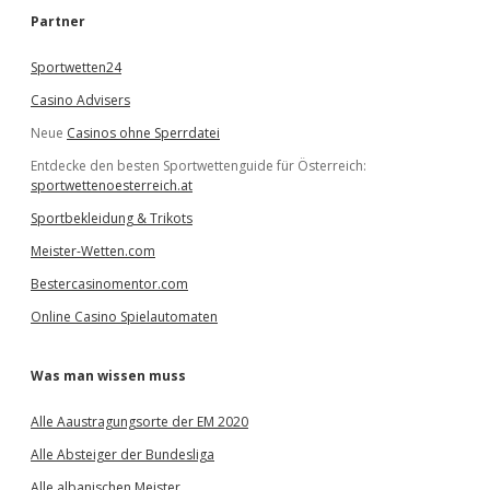
e
Partner
n
Sportwetten24
Casino Advisers
Neue
Casinos ohne Sperrdatei
Entdecke den besten Sportwettenguide für Österreich:
sportwettenoesterreich.at
Sportbekleidung & Trikots
Meister-Wetten.com
Bestercasinomentor.com
Online Casino Spielautomaten
Was man wissen muss
Alle Aaustragungsorte der EM 2020
Alle Absteiger der Bundesliga
Alle albanischen Meister