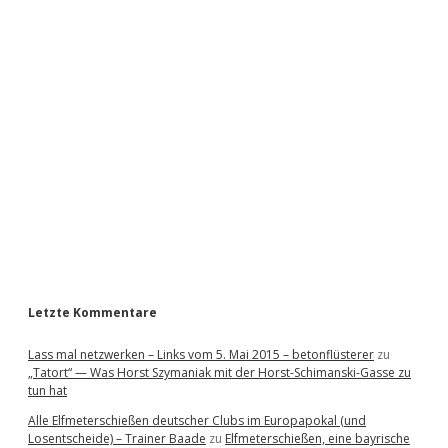
i
d
e
b
a
r
Letzte Kommentare
Lass mal netzwerken – Links vom 5. Mai 2015 – betonflüsterer
zu
„Tatort“ — Was Horst Szymaniak mit der Horst-Schimanski-Gasse zu
tun hat
Alle Elfmeterschießen deutscher Clubs im Europapokal (und
Losentscheide) – Trainer Baade
zu
Elfmeterschießen, eine bayrische