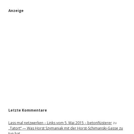
S
Anzeige
i
d
e
b
a
r
Letzte Kommentare
Lass mal netzwerken – Links vom 5. Mai 2015 – betonflüsterer
zu
„Tatort“ — Was Horst Szymaniak mit der Horst-Schimanski-Gasse zu
tun hat