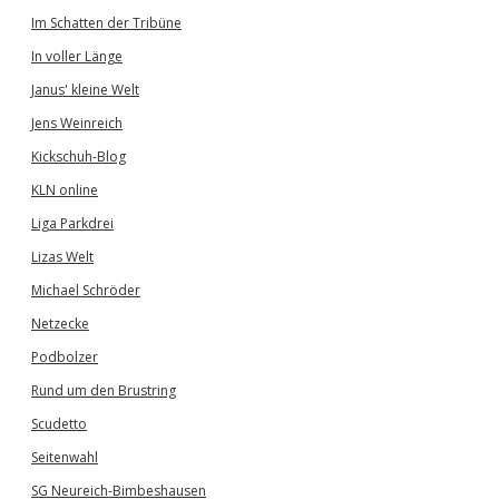
Im Schatten der Tribüne
In voller Länge
Janus' kleine Welt
Jens Weinreich
Kickschuh-Blog
KLN online
Liga Parkdrei
Lizas Welt
Michael Schröder
Netzecke
Podbolzer
Rund um den Brustring
Scudetto
Seitenwahl
SG Neureich-Bimbeshausen