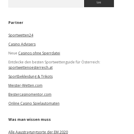
u
c
h
e
Partner
n
Sportwetten24
Casino Advisers
Neue
Casinos ohne Sperrdatei
Entdecke den besten Sportwettenguide für Österreich:
sportwettenoesterreich.at
Sportbekleidung & Trikots
Meister-Wetten.com
Bestercasinomentor.com
Online Casino Spielautomaten
Was man wissen muss
Alle Aaustragungsorte der EM 2020