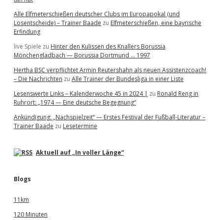
Alle Elfmeterschießen deutscher Clubs im Europapokal (und
Losentscheide) – Trainer Baade
zu
Elfmeterschießen, eine bayrische
Erfindung
live Spiele
zu
Hinter den Kulissen des Knallers Borussia
Mönchengladbach — Borussia Dortmund … 1997
Hertha BSC verpflichtet Armin Reutershahn als neuen Assistenzcoach!
– Die Nachrichten
zu
Alle Trainer der Bundesliga in einer Liste
Lesenswerte Links – Kalenderwoche 45 in 2024 |
zu
Ronald Reng in
Ruhrort: „1974 — Eine deutsche Begegnung“
Ankündigung: „Nachspielzeit“ — Erstes Festival der Fußball-Literatur –
Trainer Baade
zu
Lesetermine
Aktuell auf „In voller Länge“
Blogs
11km
120 Minuten