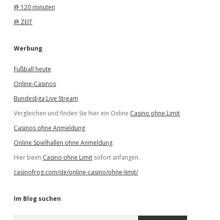
@ 120 minuten
@ ZEIT
Werbung
Fußball heute
Online-Casinos
Bundesliga Live Stream
Vergleichen und finden Sie hier ein Online
Casino ohne Limit
Casinos ohne Anmeldung
Online Spielhallen ohne Anmeldung
Hier beim
Casino ohne Limit
sofort anfangen.
casinofrog.com/de/online-casino/ohne-limit/
Im Blog suchen
S