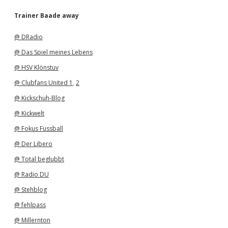
c
h
Trainer Baade away
i
v
@ DRadio
@ Das Spiel meines Lebens
@ HSV Klönstuv
@ Clubfans United 1
,
2
@ Kickschuh-Blog
@ Kickwelt
@ Fokus Fussball
@ Der Libero
@ Total beglubbt
@ Radio DU
@ Stehblog
@ fehlpass
@ Millernton