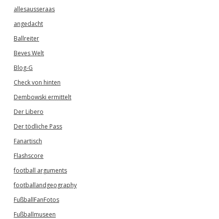
allesausseraas
angedacht
Ballreiter
Beves Welt
Blog-G
Check von hinten
Dembowski ermittelt
Der Libero
Der tödliche Pass
Fanartisch
Flashscore
football arguments
footballandgeography
FußballFanFotos
Fußballmuseen