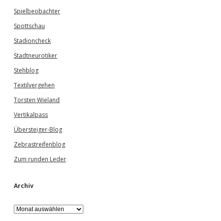
Spielbeobachter
Spottschau
Stadioncheck
Stadtneurotiker
Stehblog
Textilvergehen
Torsten Wieland
Vertikalpass
Übersteiger-Blog
Zebrastreifenblog
Zum runden Leder
Archiv
A
r