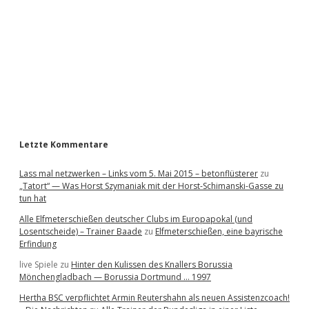
e
b
a
r
Letzte Kommentare
Lass mal netzwerken – Links vom 5. Mai 2015 – betonflüsterer
zu
„Tatort“ — Was Horst Szymaniak mit der Horst-Schimanski-Gasse zu
tun hat
Alle Elfmeterschießen deutscher Clubs im Europapokal (und
Losentscheide) – Trainer Baade
zu
Elfmeterschießen, eine bayrische
Erfindung
live Spiele
zu
Hinter den Kulissen des Knallers Borussia
Mönchengladbach — Borussia Dortmund … 1997
Hertha BSC verpflichtet Armin Reutershahn als neuen Assistenzcoach!