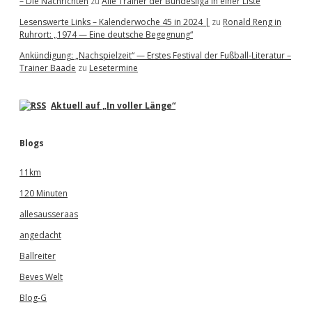
– Die Nachrichten
zu
Alle Trainer der Bundesliga in einer Liste
Lesenswerte Links – Kalenderwoche 45 in 2024 |
zu
Ronald Reng in
Ruhrort: „1974 — Eine deutsche Begegnung“
Ankündigung: „Nachspielzeit“ — Erstes Festival der Fußball-Literatur –
Trainer Baade
zu
Lesetermine
Aktuell auf „In voller Länge“
Blogs
11km
120 Minuten
allesausseraas
angedacht
Ballreiter
Beves Welt
Blog-G