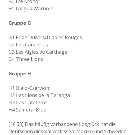
F3 Tre Kronor
F4 Taeguk Warriors
Gruppe G
G1 Rode Duivels/Diables Rouges
G2 Los Canaleros
G3 Les Aigles de Carthage
G4 Three Lions
Gruppe H
H1 Bialo-Czerwoni
H2 Les Lions de la Teranga
H3 Los Cafeteros
H4 Samurai Blue
[16.58] Das häufig vorhandene Losglück hat die
Deutschen diesmal verlassen. Mexiko und Schweden