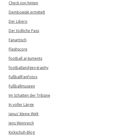
Check von hinten
Dembowski ermittelt
Der Libero
Der tödliche Pass
Fanartisch
Flashscore
football arguments
footballandgeography
FußballFanFotos
Fußballmuseen
Im Schatten der Tribüne
In voller Länge
Janus' kleine Welt
Jens Weinreich
Kickschuh-Blog