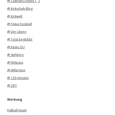
@ Clubfans United 1
,
2
@ Kickschuh-Blog
@ Kickwelt
@ Fokus Fussball
@ Der Libero
@ Total beglubbt
@ Radio DU
@ Stehblog
@ fehlpass
@ Millernton
@ 120 minuten
@ ZEIT
Werbung
Fußball heute