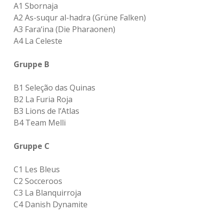
A1 Sbornaja
A2 As-suqur al-hadra (Grüne Falken)
A3 Fara‘ina (Die Pharaonen)
A4 La Celeste
Gruppe B
B1 Seleção das Quinas
B2 La Furia Roja
B3 Lions de l‘Atlas
B4 Team Melli
Gruppe C
C1 Les Bleus
C2 Socceroos
C3 La Blanquirroja
C4 Danish Dynamite