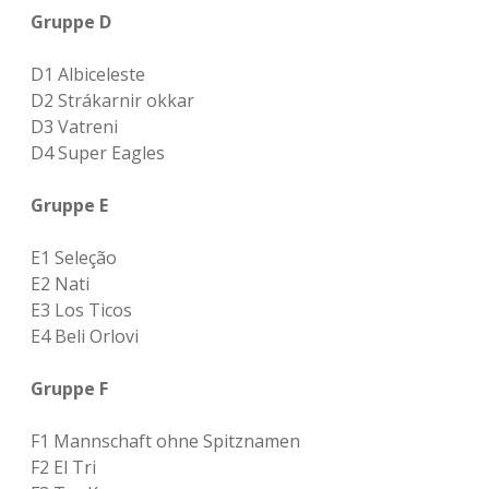
Gruppe D
D1 Albiceleste
D2 Strákarnir okkar
D3 Vatreni
D4 Super Eagles
Gruppe E
E1 Seleção
E2 Nati
E3 Los Ticos
E4 Beli Orlovi
Gruppe F
F1 Mannschaft ohne Spitznamen
F2 El Tri