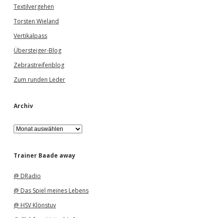
Textilvergehen
Torsten Wieland
Vertikalpass
Übersteiger-Blog
Zebrastreifenblog
Zum runden Leder
Archiv
A
r
c
h
Trainer Baade away
i
v
@ DRadio
@ Das Spiel meines Lebens
@ HSV Klönstuv