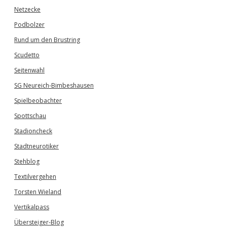
Netzecke
Podbolzer
Rund um den Brustring
Scudetto
Seitenwahl
SG Neureich-Bimbeshausen
Spielbeobachter
Spottschau
Stadioncheck
Stadtneurotiker
Stehblog
Textilvergehen
Torsten Wieland
Vertikalpass
Übersteiger-Blog