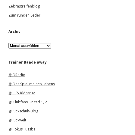
Zebrastreifenblog
Zum runden Leder
Archiv
A
r
c
h
Trainer Baade away
i
v
@ DRadio
@ Das Spiel meines Lebens
@ HSV Klönstuv
@ Clubfans United 1
,
2
@ Kickschuh-Blog
@ Kickwelt
@ Fokus Fussball