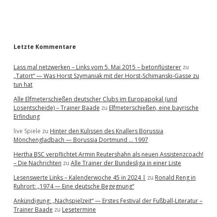
a
r
Letzte Kommentare
Lass mal netzwerken – Links vom 5. Mai 2015 – betonflüsterer
zu
„Tatort“ — Was Horst Szymaniak mit der Horst-Schimanski-Gasse zu
tun hat
Alle Elfmeterschießen deutscher Clubs im Europapokal (und
Losentscheide) – Trainer Baade
zu
Elfmeterschießen, eine bayrische
Erfindung
live Spiele
zu
Hinter den Kulissen des Knallers Borussia
Mönchengladbach — Borussia Dortmund … 1997
Hertha BSC verpflichtet Armin Reutershahn als neuen Assistenzcoach!
– Die Nachrichten
zu
Alle Trainer der Bundesliga in einer Liste
Lesenswerte Links – Kalenderwoche 45 in 2024 |
zu
Ronald Reng in
Ruhrort: „1974 — Eine deutsche Begegnung“
Ankündigung: „Nachspielzeit“ — Erstes Festival der Fußball-Literatur –
Trainer Baade
zu
Lesetermine