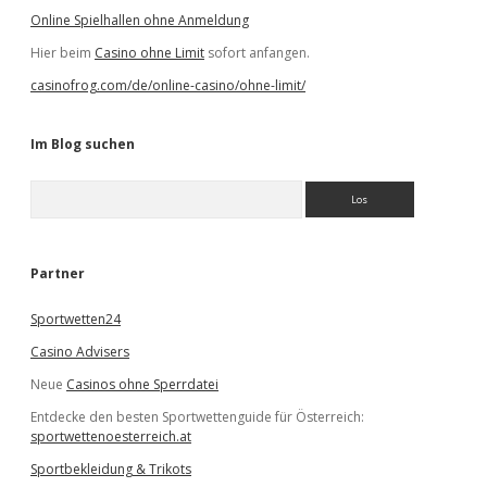
Online Spielhallen ohne Anmeldung
Hier beim
Casino ohne Limit
sofort anfangen.
casinofrog.com/de/online-casino/ohne-limit/
Im Blog suchen
S
u
c
h
e
Partner
n
Sportwetten24
Casino Advisers
Neue
Casinos ohne Sperrdatei
Entdecke den besten Sportwettenguide für Österreich:
sportwettenoesterreich.at
Sportbekleidung & Trikots