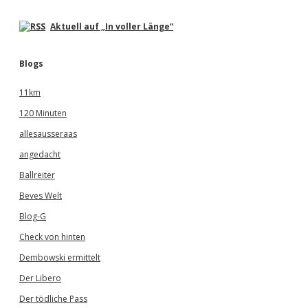
Aktuell auf „In voller Länge“
Blogs
11km
120 Minuten
allesausseraas
angedacht
Ballreiter
Beves Welt
Blog-G
Check von hinten
Dembowski ermittelt
Der Libero
Der tödliche Pass