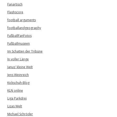
Fanartisch
Flashscore
football arguments
footballandgeography
FußballFanFotos
Fußballmuseen
Im Schatten der Tribüne
In voller Länge
Janus' kleine Welt
Jens Weinreich
Kickschuh-Blog
KLN online
Liga Parkdrei
Lizas Welt
Michael Schröder