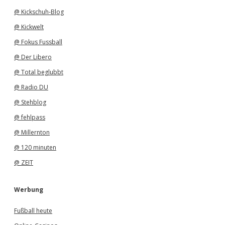
@ Kickschuh-Blog
@ Kickwelt
@ Fokus Fussball
@ Der Libero
@ Total beglubbt
@ Radio DU
@ Stehblog
@ fehlpass
@ Millernton
@ 120 minuten
@ ZEIT
Werbung
Fußball heute