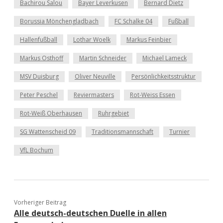
Bachirou Salou
Bayer Leverkusen
Bernard Dietz
Borussia Mönchengladbach
FC Schalke 04
Fußball
Hallenfußball
Lothar Woelk
Markus Feinbier
Markus Osthoff
Martin Schneider
Michael Lameck
MSV Duisburg
Oliver Neuville
Persönlichkeitsstruktur
Peter Peschel
Reviermasters
Rot-Weiss Essen
Rot-Weiß Oberhausen
Ruhrgebiet
SG Wattenscheid 09
Traditionsmannschaft
Turnier
VfL Bochum
Vorheriger Beitrag
Alle deutsch-deutschen Duelle in allen