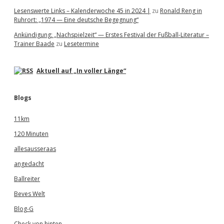
Lesenswerte Links – Kalenderwoche 45 in 2024 |
zu
Ronald Reng in
Ruhrort: „1974 — Eine deutsche Begegnung“
Ankündigung: „Nachspielzeit“ — Erstes Festival der Fußball-Literatur –
Trainer Baade
zu
Lesetermine
Aktuell auf „In voller Länge“
Blogs
11km
120 Minuten
allesausseraas
angedacht
Ballreiter
Beves Welt
Blog-G
Check von hinten