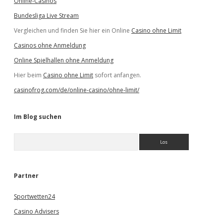
Online-Casinos
Bundesliga Live Stream
Vergleichen und finden Sie hier ein Online
Casino ohne Limit
Casinos ohne Anmeldung
Online Spielhallen ohne Anmeldung
Hier beim
Casino ohne Limit
sofort anfangen.
casinofrog.com/de/online-casino/ohne-limit/
Im Blog suchen
S
u
c
h
e
Partner
n
Sportwetten24
Casino Advisers