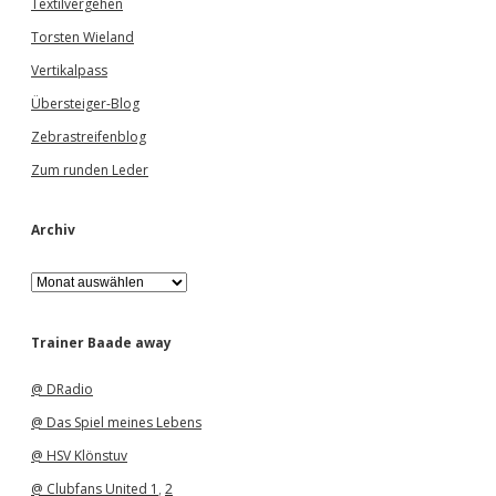
Textilvergehen
Torsten Wieland
Vertikalpass
Übersteiger-Blog
Zebrastreifenblog
Zum runden Leder
Archiv
A
r
c
h
Trainer Baade away
i
v
@ DRadio
@ Das Spiel meines Lebens
@ HSV Klönstuv
@ Clubfans United 1
,
2