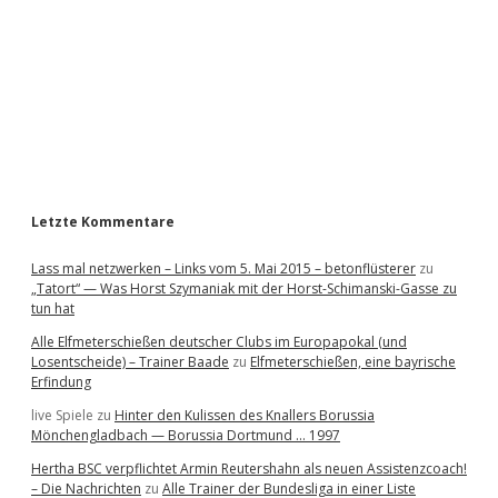
e
b
a
r
Letzte Kommentare
Lass mal netzwerken – Links vom 5. Mai 2015 – betonflüsterer
zu
„Tatort“ — Was Horst Szymaniak mit der Horst-Schimanski-Gasse zu
tun hat
Alle Elfmeterschießen deutscher Clubs im Europapokal (und
Losentscheide) – Trainer Baade
zu
Elfmeterschießen, eine bayrische
Erfindung
live Spiele
zu
Hinter den Kulissen des Knallers Borussia
Mönchengladbach — Borussia Dortmund … 1997
Hertha BSC verpflichtet Armin Reutershahn als neuen Assistenzcoach!
– Die Nachrichten
zu
Alle Trainer der Bundesliga in einer Liste