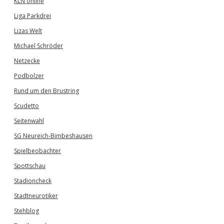
KLN online
Liga Parkdrei
Lizas Welt
Michael Schröder
Netzecke
Podbolzer
Rund um den Brustring
Scudetto
Seitenwahl
SG Neureich-Bimbeshausen
Spielbeobachter
Spottschau
Stadioncheck
Stadtneurotiker
Stehblog