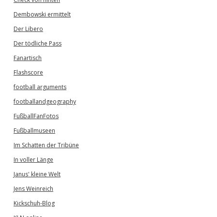
Dembowski ermittelt
Der Libero
Der tödliche Pass
Fanartisch
Flashscore
football arguments
footballandgeography
FußballFanFotos
Fußballmuseen
Im Schatten der Tribüne
In voller Länge
Janus' kleine Welt
Jens Weinreich
Kickschuh-Blog