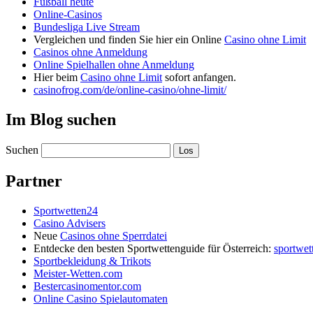
Fußball heute
Online-Casinos
Bundesliga Live Stream
Vergleichen und finden Sie hier ein Online
Casino ohne Limit
Casinos ohne Anmeldung
Online Spielhallen ohne Anmeldung
Hier beim
Casino ohne Limit
sofort anfangen.
casinofrog.com/de/online-casino/ohne-limit/
Im Blog suchen
Suchen
Partner
Sportwetten24
Casino Advisers
Neue
Casinos ohne Sperrdatei
Entdecke den besten Sportwettenguide für Österreich:
sportwet
Sportbekleidung & Trikots
Meister-Wetten.com
Bestercasinomentor.com
Online Casino Spielautomaten