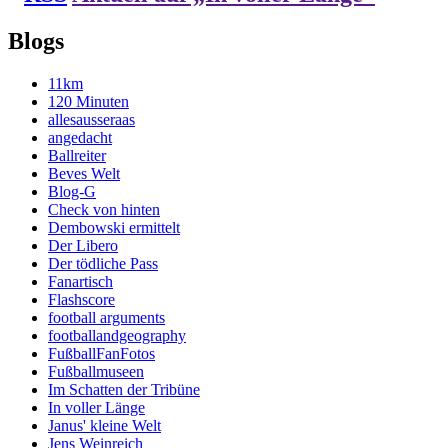
Blogs
11km
120 Minuten
allesausseraas
angedacht
Ballreiter
Beves Welt
Blog-G
Check von hinten
Dembowski ermittelt
Der Libero
Der tödliche Pass
Fanartisch
Flashscore
football arguments
footballandgeography
FußballFanFotos
Fußballmuseen
Im Schatten der Tribüne
In voller Länge
Janus' kleine Welt
Jens Weinreich