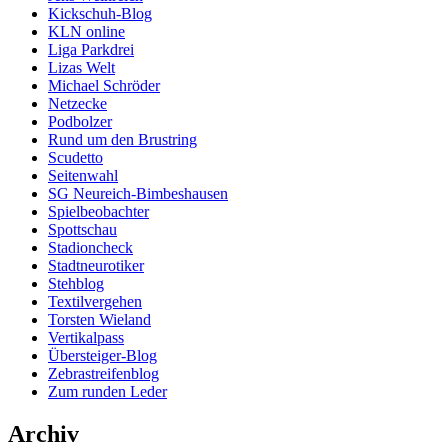
Kickschuh-Blog
KLN online
Liga Parkdrei
Lizas Welt
Michael Schröder
Netzecke
Podbolzer
Rund um den Brustring
Scudetto
Seitenwahl
SG Neureich-Bimbeshausen
Spielbeobachter
Spottschau
Stadioncheck
Stadtneurotiker
Stehblog
Textilvergehen
Torsten Wieland
Vertikalpass
Übersteiger-Blog
Zebrastreifenblog
Zum runden Leder
Archiv