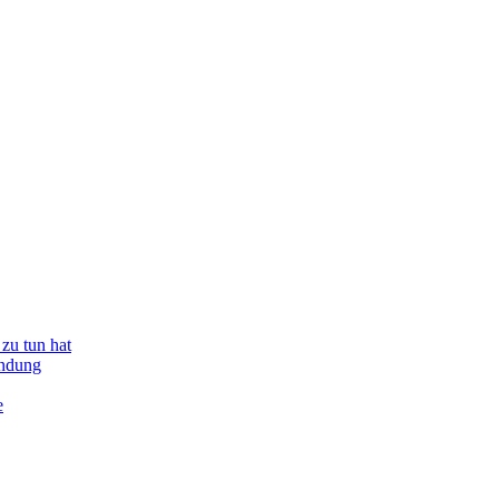
zu tun hat
indung
e