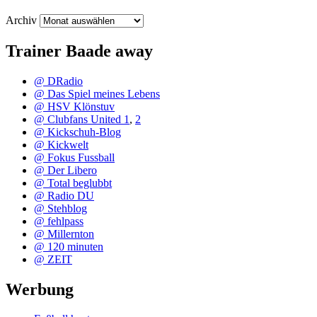
Archiv
Trainer Baade away
@ DRadio
@ Das Spiel meines Lebens
@ HSV Klönstuv
@ Clubfans United 1
,
2
@ Kickschuh-Blog
@ Kickwelt
@ Fokus Fussball
@ Der Libero
@ Total beglubbt
@ Radio DU
@ Stehblog
@ fehlpass
@ Millernton
@ 120 minuten
@ ZEIT
Werbung