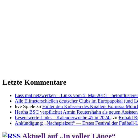
Letzte Kommentare
Lass mal netzwerken – Links vom 5. Mai 2015 – betonflüsterer
Alle Elfmeterschießen deutscher Clubs im Europapokal (und L
live Spiele
zu
Hinter den Kulissen des Knallers Borussia Mö
Hertha BSC verpflichtet Armin Reutershahn als neuen Assiste
Lesenswerte Links – Kalenderwoche 45 in 2024 |
zu
Ronald R
Ankündigung: „Nachspielzeit“ — Erstes Festival der Fußball-Li
Aktuell auf „In voller Länge“