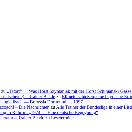
zu
„Tatort“ — Was Horst Szymaniak mit der Horst-Schimanski-Gasse 
osentscheide) – Trainer Baade
zu
Elfmeterschießen, eine bayrische Erf
nchengladbach — Borussia Dortmund … 1997
nzcoach! – Die Nachrichten
zu
Alle Trainer der Bundesliga in einer List
eng in Ruhrort: „1974 — Eine deutsche Begegnung“
teratur – Trainer Baade
zu
Lesetermine