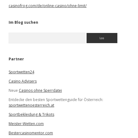
casinofrog.com/de/online-casino/ohne-limit/
Im Blog suchen
S
u
c
h
e
Partner
n
Sportwetten24
Casino Advisers
Neue
Casinos ohne Sperrdatei
Entdecke den besten Sportwettenguide für Österreich:
sportwettenoesterreich.at
Sportbekleidung & Trikots
Meister-Wetten.com
Bestercasinomentor.com