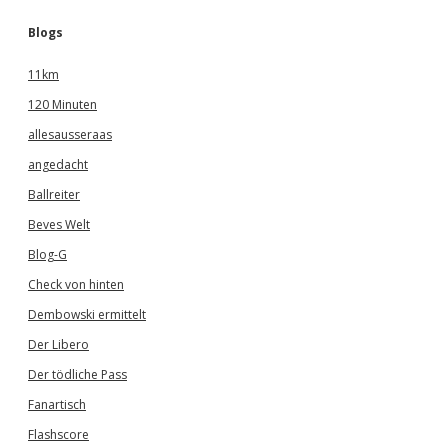
Blogs
11km
120 Minuten
allesausseraas
angedacht
Ballreiter
Beves Welt
Blog-G
Check von hinten
Dembowski ermittelt
Der Libero
Der tödliche Pass
Fanartisch
Flashscore