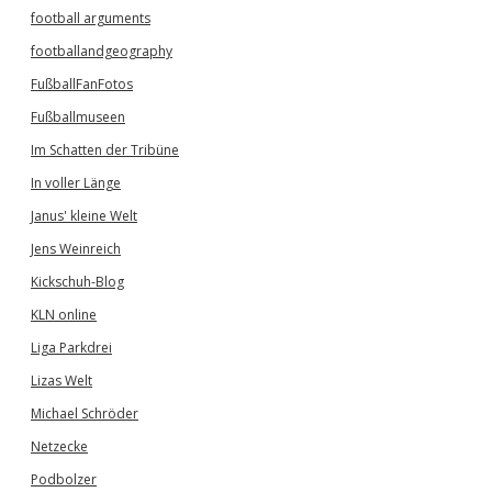
football arguments
footballandgeography
FußballFanFotos
Fußballmuseen
Im Schatten der Tribüne
In voller Länge
Janus' kleine Welt
Jens Weinreich
Kickschuh-Blog
KLN online
Liga Parkdrei
Lizas Welt
Michael Schröder
Netzecke
Podbolzer