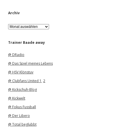
Archiv
A
r
c
h
Trainer Baade away
i
v
@ DRadio
@ Das Spiel meines Lebens
@ HSV Klönstuv
@ Clubfans United 1
,
2
@ Kickschuh-Blog
@ Kickwelt
@ Fokus Fussball
@ Der Libero
@ Total beglubbt