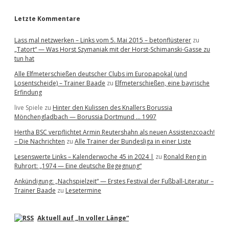
r
Letzte Kommentare
Lass mal netzwerken – Links vom 5. Mai 2015 – betonflüsterer
zu
„Tatort“ — Was Horst Szymaniak mit der Horst-Schimanski-Gasse zu
tun hat
Alle Elfmeterschießen deutscher Clubs im Europapokal (und
Losentscheide) – Trainer Baade
zu
Elfmeterschießen, eine bayrische
Erfindung
live Spiele
zu
Hinter den Kulissen des Knallers Borussia
Mönchengladbach — Borussia Dortmund … 1997
Hertha BSC verpflichtet Armin Reutershahn als neuen Assistenzcoach!
– Die Nachrichten
zu
Alle Trainer der Bundesliga in einer Liste
Lesenswerte Links – Kalenderwoche 45 in 2024 |
zu
Ronald Reng in
Ruhrort: „1974 — Eine deutsche Begegnung“
Ankündigung: „Nachspielzeit“ — Erstes Festival der Fußball-Literatur –
Trainer Baade
zu
Lesetermine
Aktuell auf „In voller Länge“