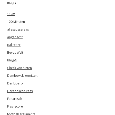
Blogs
11km
120 Minuten
allesausseraas
angedacht
Ballreiter
Beves Welt
Blog-G
Check von hinten
Dembowski ermittelt
Der Libero
Der tödliche Pass
Fanartisch
Flashscore
football arguments