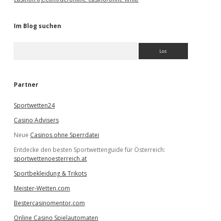
Im Blog suchen
S
u
c
h
e
Partner
n
Sportwetten24
Casino Advisers
Neue
Casinos ohne Sperrdatei
Entdecke den besten Sportwettenguide für Österreich:
sportwettenoesterreich.at
Sportbekleidung & Trikots
Meister-Wetten.com
Bestercasinomentor.com
Online Casino Spielautomaten