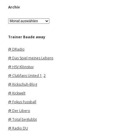
Archiv
A
r
c
h
Trainer Baade away
i
v
@ DRadio
@ Das Spiel meines Lebens
@ HSV Klönstuv
@ Clubfans United 1
,
2
@ Kickschuh-Blog
@ Kickwelt
@ Fokus Fussball
@ Der Libero
@ Total beglubbt
@ Radio DU