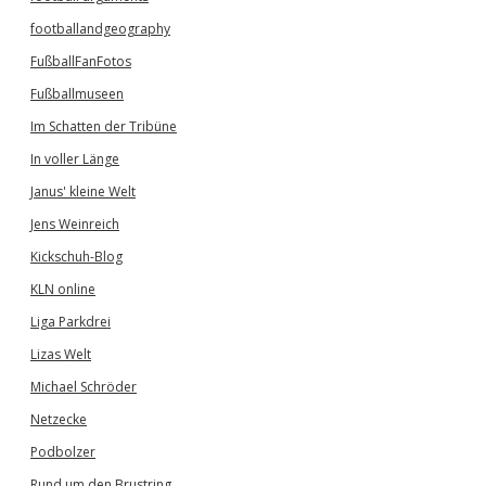
footballandgeography
FußballFanFotos
Fußballmuseen
Im Schatten der Tribüne
In voller Länge
Janus' kleine Welt
Jens Weinreich
Kickschuh-Blog
KLN online
Liga Parkdrei
Lizas Welt
Michael Schröder
Netzecke
Podbolzer
Rund um den Brustring