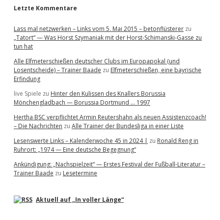
Letzte Kommentare
Lass mal netzwerken – Links vom 5. Mai 2015 – betonflüsterer
zu
„Tatort“ — Was Horst Szymaniak mit der Horst-Schimanski-Gasse zu
tun hat
Alle Elfmeterschießen deutscher Clubs im Europapokal (und
Losentscheide) – Trainer Baade
zu
Elfmeterschießen, eine bayrische
Erfindung
live Spiele
zu
Hinter den Kulissen des Knallers Borussia
Mönchengladbach — Borussia Dortmund … 1997
Hertha BSC verpflichtet Armin Reutershahn als neuen Assistenzcoach!
– Die Nachrichten
zu
Alle Trainer der Bundesliga in einer Liste
Lesenswerte Links – Kalenderwoche 45 in 2024 |
zu
Ronald Reng in
Ruhrort: „1974 — Eine deutsche Begegnung“
Ankündigung: „Nachspielzeit“ — Erstes Festival der Fußball-Literatur –
Trainer Baade
zu
Lesetermine
Aktuell auf „In voller Länge“