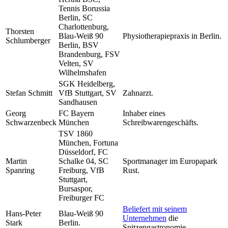
Tennis Borussia
Berlin, SC
Charlottenburg,
Thorsten
Blau-Weiß 90
Physiotherapiepraxis in Berlin.
Schlumberger
Berlin, BSV
Brandenburg, FSV
Velten, SV
Wilhelmshafen
SGK Heidelberg,
Stefan Schmitt
VfB Stuttgart, SV
Zahnarzt.
Sandhausen
Georg
FC Bayern
Inhaber eines
Schwarzenbeck
München
Schreibwarengeschäfts.
TSV 1860
München, Fortuna
Düsseldorf, FC
Martin
Schalke 04, SC
Sportmanager im Europapark
Spanring
Freiburg, VfB
Rust.
Stuttgart,
Bursaspor,
Freiburger FC
Beliefert mit seinem
Hans-Peter
Blau-Weiß 90
Unternehmen
die
Stark
Berlin.
Spitzengastronomie.