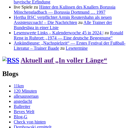
bayrische Erfindung
live Spiele
zu
Hinter den Kulissen des Knallers Borussia
Mönchengladbach — Borussia Dortmund … 1997
Hertha BSC verpflichtet Armin Reutershahn als neuen
Assistenzcoach! – Die Nachrichten
zu
Alle Trainer der
Bundesliga in einer Liste
Lesenswerte Links – Kalenderwoche 45 in 2024 |
zu
Ronald
Reng in Ruhrort: „1974 — Eine deutsche Begegnung“
Ankündigung: „Nachspielzeit“ — Erstes Festival der Fußball-
Literatur – Trainer Baade
zu
Lesetermine
Aktuell auf „In voller Länge“
Blogs
11km
120 Minuten
allesausseraas
angedacht
Ballreiter
Beves Welt
Blog-G
Check von hinten
Dembowski ermittelt