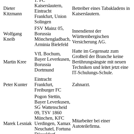
1. FC
Kaiserslautern,
Dieter
Betreiber eines Tabakladens in
Eintracht
Kitzmann
Kaiserslautern.
Frankfurt, Union
Solingen
FSV Mainz 05,
Innendienst der
Wolfgang
Borussia
Württembergischen
Kneib
Mönchengladbach,
Versicherung AG.
Arminia Bielefeld
Hatte im Gegensatz zum
VfL Bochum,
Großteil der Branche keine
Bayer Leverkusen,
Martin Kree
Berührungsängste mit neuen
Borussia
Techniken und leitet jetzt eine
Dortmund
IT-Schulungs-Schule.
Eintracht
Peter Kunter
Frankfurt,
Zahnarzt.
Freiburger FC
Pogon Stettin,
Bayer Leverkusen,
SG Wattenscheid
09, TSV 1860
München, KFC
Mitarbeiter bei einer
Marek Lesniak
Uerdingen, Xamax
Autoteilefirma.
Neuchatel, Fortuna