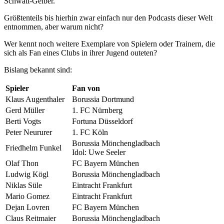
Schwatt-Gelber.
Größtenteils bis hierhin zwar einfach nur den Podcasts dieser Welt
entnommen, aber warum nicht?
Wer kennt noch weitere Exemplare von Spielern oder Trainern, die
sich als Fan eines Clubs in ihrer Jugend outeten?
Bislang bekannt sind:
Spieler
Fan von
Klaus Augenthaler
Borussia Dortmund
Gerd Müller
1. FC Nürnberg
Berti Vogts
Fortuna Düsseldorf
Peter Neururer
1. FC Köln
Borussia Mönchengladbach
Friedhelm Funkel
Idol: Uwe Seeler
Olaf Thon
FC Bayern München
Ludwig Kögl
Borussia Mönchengladbach
Niklas Süle
Eintracht Frankfurt
Mario Gomez
Eintracht Frankfurt
Dejan Lovren
FC Bayern München
Claus Reitmaier
Borussia Mönchengladbach