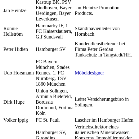
Kastrup BK, PSV
Eindhoven, Bayer
Jan Heintze Promotion
Jan Heintze
Uerdingen, Bayer
Products.
Leverkusen
Hammarby IF, 1.
Ronnie
Skandinavienleiter von
FC Kaiserslautern,
Hellström
Hornbach.
Gif Sundsvall
Kundendienstbetreuer bei
Peter Hidien
Hamburger SV
Firma Peter Gerdau
Tankschutz in Tangstedt/HH.
FC Bayern
München, Stades
Udo Horsmann
Rennes, 1. FC
Möbeldesigner
Nürnberg, TSV
1860 München
Union Solingen,
Arminia Bielefeld,
Leitet Versicherungsbüro in
Dirk Hupe
Borussia
Solingen.
Dortmund, Fortuna
Köln
Volker Ippig
FC St. Pauli
Lascher im Hamburger Hafen.
Vertriebsdirektor eines
Hamburger SV,
italienischen Mineralwasser-
Girondins
Konzerns, Immobilienmakler,