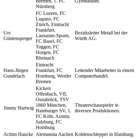
Bremen, 1. FC
Gymnasium.
Nürnberg
FC Luzern, FC
Lugano, FC
Zürich, Eintracht
Frankfurt,
Urs
Bezirksleiter Metall bei der
Lausanne-Sports,
Güntensperger
Würth AG.
FC Basel, FC
Tuggen, FC
Horgen, FC
Rheinach
Eintracht
Hans-Jürgen
Frankfurt, FC
Leitender Mitarbeiter in einem
Gundelach
Homburg, Werder
Computerhandel.
Bremen
Kickers
Offenbach, VfL
Osnabrück, TSV
1860 München,
Theaterschauspieler in
Jimmy Hartwig
Hamburger SV, 1.
diversen Produktionen.
FC Köln, Austria
Salzburg, FC
Homburg
Achim Haucke
Alemannia Aachen
Kohlenschlepper in Hamburg.