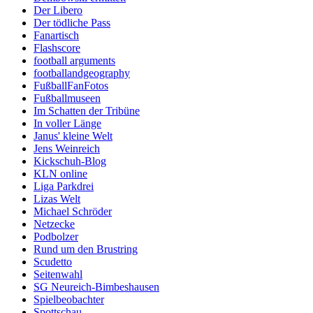
Der Libero
Der tödliche Pass
Fanartisch
Flashscore
football arguments
footballandgeography
FußballFanFotos
Fußballmuseen
Im Schatten der Tribüne
In voller Länge
Janus' kleine Welt
Jens Weinreich
Kickschuh-Blog
KLN online
Liga Parkdrei
Lizas Welt
Michael Schröder
Netzecke
Podbolzer
Rund um den Brustring
Scudetto
Seitenwahl
SG Neureich-Bimbeshausen
Spielbeobachter
Spottschau