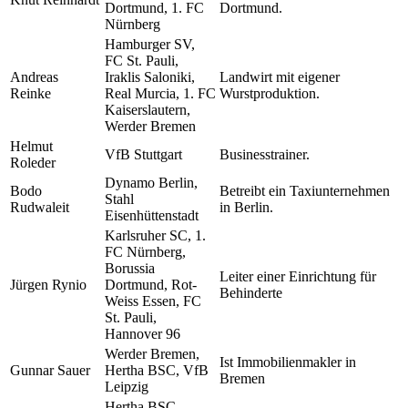
Dortmund, 1. FC
Dortmund.
Nürnberg
Hamburger SV,
FC St. Pauli,
Andreas
Iraklis Saloniki,
Landwirt mit eigener
Reinke
Real Murcia, 1. FC
Wurstproduktion.
Kaiserslautern,
Werder Bremen
Helmut
VfB Stuttgart
Businesstrainer.
Roleder
Dynamo Berlin,
Bodo
Betreibt ein Taxiunternehmen
Stahl
Rudwaleit
in Berlin.
Eisenhüttenstadt
Karlsruher SC, 1.
FC Nürnberg,
Borussia
Leiter einer Einrichtung für
Jürgen Rynio
Dortmund, Rot-
Behinderte
Weiss Essen, FC
St. Pauli,
Hannover 96
Werder Bremen,
Ist Immobilienmakler in
Gunnar Sauer
Hertha BSC, VfB
Bremen
Leipzig
Hertha BSC,