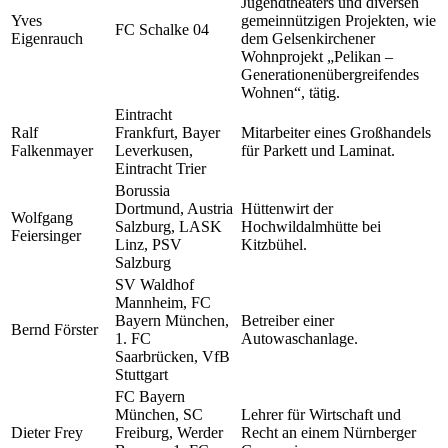
Jugendtheaters und diversen
Yves
gemeinnützigen Projekten, wie
FC Schalke 04
Eigenrauch
dem Gelsenkirchener
Wohnprojekt „Pelikan –
Generationenübergreifendes
Wohnen“, tätig.
Eintracht
Ralf
Frankfurt, Bayer
Mitarbeiter eines Großhandels
Falkenmayer
Leverkusen,
für Parkett und Laminat.
Eintracht Trier
Borussia
Dortmund, Austria
Hüttenwirt der
Wolfgang
Salzburg, LASK
Hochwildalmhütte bei
Feiersinger
Linz, PSV
Kitzbühel.
Salzburg
SV Waldhof
Mannheim, FC
Bayern München,
Betreiber einer
Bernd Förster
1. FC
Autowaschanlage.
Saarbrücken, VfB
Stuttgart
FC Bayern
München, SC
Lehrer für Wirtschaft und
Dieter Frey
Freiburg, Werder
Recht an einem Nürnberger