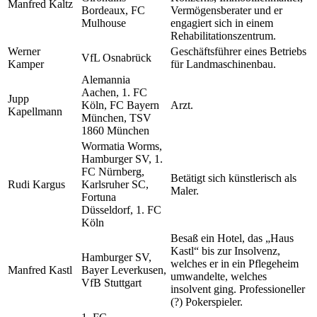
Manfred Kaltz
Bordeaux, FC
Vermögensberater und er
Mulhouse
engagiert sich in einem
Rehabilitationszentrum.
Werner
Geschäftsführer eines Betriebs
VfL Osnabrück
Kamper
für Landmaschinenbau.
Alemannia
Aachen, 1. FC
Jupp
Köln, FC Bayern
Arzt.
Kapellmann
München, TSV
1860 München
Wormatia Worms,
Hamburger SV, 1.
FC Nürnberg,
Betätigt sich künstlerisch als
Rudi Kargus
Karlsruher SC,
Maler.
Fortuna
Düsseldorf, 1. FC
Köln
Besaß ein Hotel, das „Haus
Kastl“ bis zur Insolvenz,
Hamburger SV,
welches er in ein Pflegeheim
Manfred Kastl
Bayer Leverkusen,
umwandelte, welches
VfB Stuttgart
insolvent ging. Professioneller
(?) Pokerspieler.