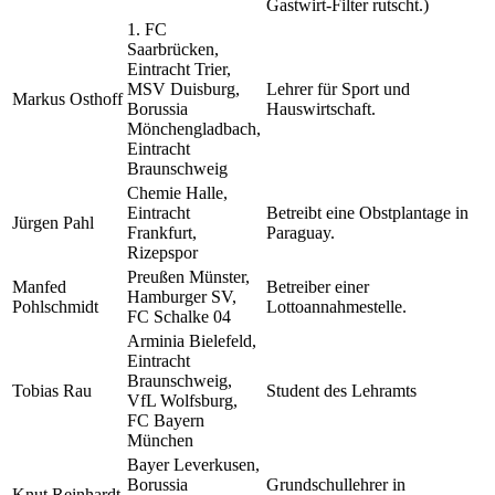
Gastwirt-Filter rutscht.)
1. FC
Saarbrücken,
Eintracht Trier,
MSV Duisburg,
Lehrer für Sport und
Markus Osthoff
Borussia
Hauswirtschaft.
Mönchengladbach,
Eintracht
Braunschweig
Chemie Halle,
Eintracht
Betreibt eine Obstplantage in
Jürgen Pahl
Frankfurt,
Paraguay.
Rizepspor
Preußen Münster,
Manfed
Betreiber einer
Hamburger SV,
Pohlschmidt
Lottoannahmestelle.
FC Schalke 04
Arminia Bielefeld,
Eintracht
Braunschweig,
Tobias Rau
Student des Lehramts
VfL Wolfsburg,
FC Bayern
München
Bayer Leverkusen,
Borussia
Grundschullehrer in
Knut Reinhardt