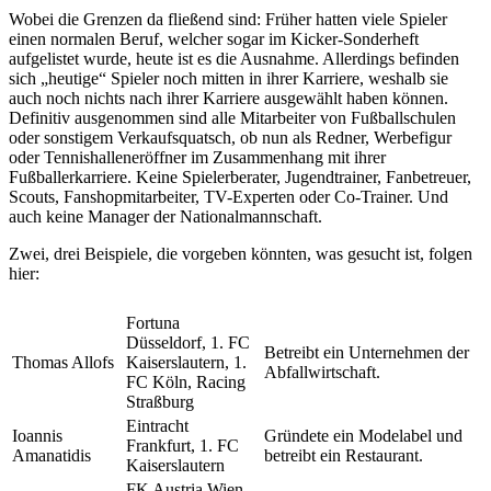
Wobei die Grenzen da fließend sind: Früher hatten viele Spieler
einen normalen Beruf, welcher sogar im Kicker-Sonderheft
aufgelistet wurde, heute ist es die Ausnahme. Allerdings befinden
sich „heutige“ Spieler noch mitten in ihrer Karriere, weshalb sie
auch noch nichts nach ihrer Karriere ausgewählt haben können.
Definitiv ausgenommen sind alle Mitarbeiter von Fußballschulen
oder sonstigem Verkaufsquatsch, ob nun als Redner, Werbefigur
oder Tennishalleneröffner im Zusammenhang mit ihrer
Fußballerkarriere. Keine Spielerberater, Jugendtrainer, Fanbetreuer,
Scouts, Fanshopmitarbeiter, TV-Experten oder Co-Trainer. Und
auch keine Manager der Nationalmannschaft.
Zwei, drei Beispiele, die vorgeben könnten, was gesucht ist, folgen
hier:
Fortuna
Düsseldorf, 1. FC
Betreibt ein Unternehmen der
Thomas Allofs
Kaiserslautern, 1.
Abfallwirtschaft.
FC Köln, Racing
Straßburg
Eintracht
Ioannis
Gründete ein Modelabel und
Frankfurt, 1. FC
Amanatidis
betreibt ein Restaurant.
Kaiserslautern
FK Austria Wien,