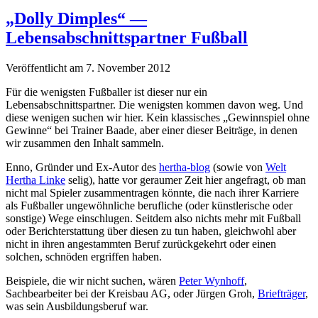
„Dolly Dimples“ —
Lebensabschnittspartner Fußball
Veröffentlicht am 7. November 2012
Für die wenigsten Fußballer ist dieser nur ein
Lebensabschnittspartner. Die wenigsten kommen davon weg. Und
diese wenigen suchen wir hier. Kein klassisches „Gewinnspiel ohne
Gewinne“ bei Trainer Baade, aber einer dieser Beiträge, in denen
wir zusammen den Inhalt sammeln.
Enno, Gründer und Ex-Autor des
hertha-blog
(sowie von
Welt
Hertha Linke
selig), hatte vor geraumer Zeit hier angefragt, ob man
nicht mal Spieler zusammentragen könnte, die nach ihrer Karriere
als Fußballer ungewöhnliche berufliche (oder künstlerische oder
sonstige) Wege einschlugen. Seitdem also nichts mehr mit Fußball
oder Berichterstattung über diesen zu tun haben, gleichwohl aber
nicht in ihren angestammten Beruf zurückgekehrt oder einen
solchen, schnöden ergriffen haben.
Beispiele, die wir nicht suchen, wären
Peter Wynhoff
,
Sachbearbeiter bei der Kreisbau AG, oder Jürgen Groh,
Briefträger
,
was sein Ausbildungsberuf war.