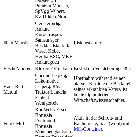
Düsseldorf,
Preußen Münster,
SpVgg Velbert,
SV Hilden-Nord
Genclerbirligi
Ankara,
Kusadasispor,
Samsunspor,
Ilhan Mansiz
Eiskunstläufer.
Besiktas Istanbul,
Vissel Kobe,
Hertha BSC, MKE
Ankaragücu
Erwin Markert
Kickers Offenbach
Besitzt ein Versicherungsbüro.
Chemie Leipzig,
Übernahm während seiner
Lokomotive
aktiven Karriere die Bäckerei
Hans-Bert
Leipzig, BSG
seines erkrankten Vaters, ist
Matoul
Traktor Langeln,
heute diplomierter
Einheit
Wirtschaftswissenschaftler.
Wenigerode
Rot-Weiss Essen,
Borussia
Aktiv in der Schrott- und
Dortmund,
Frank Mill
Baubranche, u. a. (wohl) mit
Borussia
Mill-Container
.
Mönchengladbach,