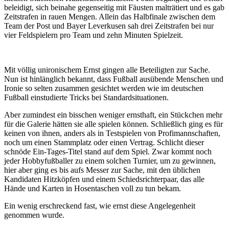
beleidigt, sich beinahe gegenseitig mit Fäusten malträtiert und es gab
Zeitstrafen in rauen Mengen. Allein das Halbfinale zwischen dem
Team der Post und Bayer Leverkusen sah drei Zeitstrafen bei nur
vier Feldspielern pro Team und zehn Minuten Spielzeit.
Mit völlig unironischem Ernst gingen alle Beteiligten zur Sache.
Nun ist hinlänglich bekannt, dass Fußball ausübende Menschen und
Ironie so selten zusammen gesichtet werden wie im deutschen
Fußball einstudierte Tricks bei Standardsituationen.
Aber zumindest ein bisschen weniger ernsthaft, ein Stückchen mehr
für die Galerie hätten sie alle spielen können. Schließlich ging es für
keinen von ihnen, anders als in Testspielen von Profimannschaften,
noch um einen Stammplatz oder einen Vertrag. Schlicht dieser
schnöde Ein-Tages-Titel stand auf dem Spiel. Zwar kommt noch
jeder Hobbyfußballer zu einem solchen Turnier, um zu gewinnen,
hier aber ging es bis aufs Messer zur Sache, mit den üblichen
Kandidaten Hitzköpfen und einem Schiedsrichterpaar, das alle
Hände und Karten in Hosentaschen voll zu tun bekam.
Ein wenig erschreckend fast, wie ernst diese Angelegenheit
genommen wurde.