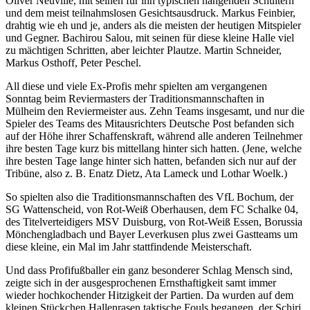
Oliver Neuville, mit seinen für ihn typischen hängenden Schultern
und dem meist teilnahmslosen Gesichtsausdruck. Markus Feinbier,
drahtig wie eh und je, anders als die meisten der heutigen Mitspieler
und Gegner. Bachirou Salou, mit seinen für diese kleine Halle viel
zu mächtigen Schritten, aber leichter Plautze. Martin Schneider,
Markus Osthoff, Peter Peschel.
All diese und viele Ex-Profis mehr spielten am vergangenen
Sonntag beim Reviermasters der Traditionsmannschaften in
Mülheim den Reviermeister aus. Zehn Teams insgesamt, und nur die
Spieler des Teams des Mitausrichters Deutsche Post befanden sich
auf der Höhe ihrer Schaffenskraft, während alle anderen Teilnehmer
ihre besten Tage kurz bis mittellang hinter sich hatten. (Jene, welche
ihre besten Tage lange hinter sich hatten, befanden sich nur auf der
Tribüne, also z. B. Enatz Dietz, Ata Lameck und Lothar Woelk.)
So spielten also die Traditionsmannschaften des VfL Bochum, der
SG Wattenscheid, von Rot-Weiß Oberhausen, dem FC Schalke 04,
des Titelverteidigers MSV Duisburg, von Rot-Weiß Essen, Borussia
Mönchengladbach und Bayer Leverkusen plus zwei Gastteams um
diese kleine, ein Mal im Jahr stattfindende Meisterschaft.
Und dass Profifußballer ein ganz besonderer Schlag Mensch sind,
zeigte sich in der ausgesprochenen Ernsthaftigkeit samt immer
wieder hochkochender Hitzigkeit der Partien. Da wurden auf dem
kleinen Stückchen Hallenrasen taktische Fouls begangen, der Schiri