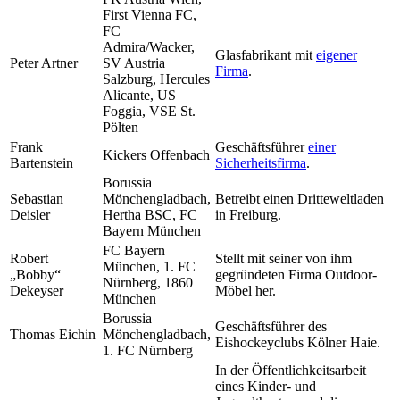
First Vienna FC,
FC
Admira/Wacker,
Glasfabrikant mit
eigener
Peter Artner
SV Austria
Firma
.
Salzburg, Hercules
Alicante, US
Foggia, VSE St.
Pölten
Frank
Geschäftsführer
einer
Kickers Offenbach
Bartenstein
Sicherheitsfirma
.
Borussia
Sebastian
Mönchengladbach,
Betreibt einen Dritteweltladen
Deisler
Hertha BSC, FC
in Freiburg.
Bayern München
FC Bayern
Robert
Stellt mit seiner von ihm
München, 1. FC
„Bobby“
gegründeten Firma Outdoor-
Nürnberg, 1860
Dekeyser
Möbel her.
München
Borussia
Geschäftsführer des
Thomas Eichin
Mönchengladbach,
Eishockeyclubs Kölner Haie.
1. FC Nürnberg
In der Öffentlichkeitsarbeit
eines Kinder- und