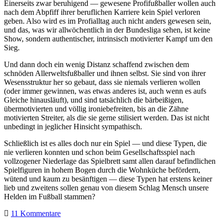
Einerseits zwar beruhigend — gewesene Profifußballer wollen auch
nach dem Abpfiff ihrer beruflichen Karriere kein Spiel verloren
geben. Also wird es im Profialltag auch nicht anders gewesen sein,
und das, was wir allwöchentlich in der Bundesliga sehen, ist keine
Show, sondern authentischer, intrinsisch motivierter Kampf um den
Sieg.
Und dann doch ein wenig Distanz schaffend zwischen dem
schnöden Allerweltsfußballer und ihnen selbst. Sie sind von ihrer
Wesensstruktur her so gebaut, dass sie niemals verlieren wollen
(oder immer gewinnen, was etwas anderes ist, auch wenn es aufs
Gleiche hinausläuft), und sind tatsächlich die bärbeißigen,
übermotivierten und völlig ironiebefreiten, bis an die Zähne
motivierten Streiter, als die sie gerne stilisiert werden. Das ist nicht
unbedingt in jeglicher Hinsicht sympathisch.
Schließlich ist es alles doch nur ein Spiel — und diese Typen, die
nie verlieren konnten und schon beim Gesellschaftsspiel nach
vollzogener Niederlage das Spielbrett samt allen darauf befindlichen
Spielfiguren in hohem Bogen durch die Wohnküche befördern,
wütend und kaum zu besänftigen — diese Typen hat erstens keiner
lieb und zweitens sollen genau von diesem Schlag Mensch unsere
Helden im Fußball stammen?
11 Kommentare