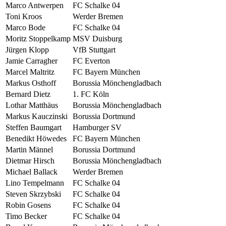
Marco Antwerpen
FC Schalke 04
Toni Kroos
Werder Bremen
Marco Bode
FC Schalke 04
Moritz Stoppelkamp
MSV Duisburg
Jürgen Klopp
VfB Stuttgart
Jamie Carragher
FC Everton
Marcel Maltritz
FC Bayern München
Markus Osthoff
Borussia Mönchengladbach
Bernard Dietz
1. FC Köln
Lothar Matthäus
Borussia Mönchengladbach
Markus Kauczinski
Borussia Dortmund
Steffen Baumgart
Hamburger SV
Benedikt Höwedes
FC Bayern München
Martin Männel
Borussia Dortmund
Dietmar Hirsch
Borussia Mönchengladbach
Michael Ballack
Werder Bremen
Lino Tempelmann
FC Schalke 04
Steven Skrzybski
FC Schalke 04
Robin Gosens
FC Schalke 04
Timo Becker
FC Schalke 04