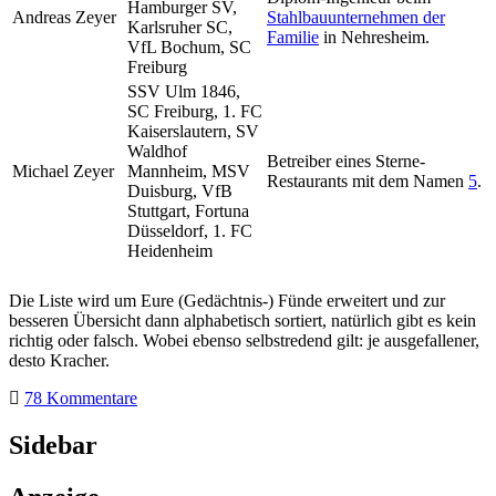
Hamburger SV,
Andreas Zeyer
Stahlbauunternehmen der
Karlsruher SC,
Familie
in Nehresheim.
VfL Bochum, SC
Freiburg
SSV Ulm 1846,
SC Freiburg, 1. FC
Kaiserslautern, SV
Waldhof
Betreiber eines Sterne-
Michael Zeyer
Mannheim, MSV
Restaurants mit dem Namen
5
.
Duisburg, VfB
Stuttgart, Fortuna
Düsseldorf, 1. FC
Heidenheim
Die Liste wird um Eure (Gedächtnis-) Fünde erweitert und zur
besseren Übersicht dann alphabetisch sortiert, natürlich gibt es kein
richtig oder falsch. Wobei ebenso selbstredend gilt: je ausgefallener,
desto Kracher.
78 Kommentare
Sidebar