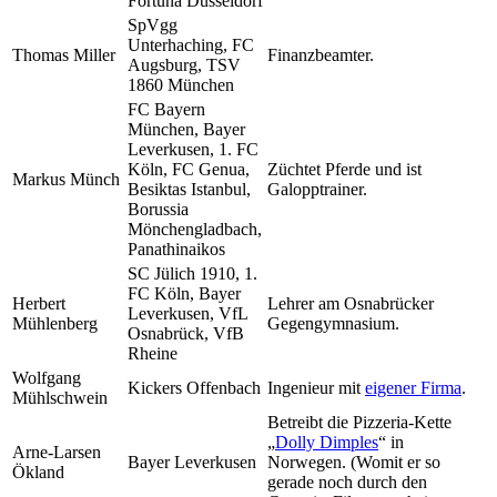
Fortuna Düsseldorf
SpVgg
Unterhaching, FC
Thomas Miller
Finanzbeamter.
Augsburg, TSV
1860 München
FC Bayern
München, Bayer
Leverkusen, 1. FC
Köln, FC Genua,
Züchtet Pferde und ist
Markus Münch
Besiktas Istanbul,
Galopptrainer.
Borussia
Mönchengladbach,
Panathinaikos
SC Jülich 1910, 1.
FC Köln, Bayer
Herbert
Lehrer am Osnabrücker
Leverkusen, VfL
Mühlenberg
Gegengymnasium.
Osnabrück, VfB
Rheine
Wolfgang
Kickers Offenbach
Ingenieur mit
eigener Firma
.
Mühlschwein
Betreibt die Pizzeria-Kette
„
Dolly Dimples
“ in
Arne-Larsen
Bayer Leverkusen
Norwegen. (Womit er so
Ökland
gerade noch durch den