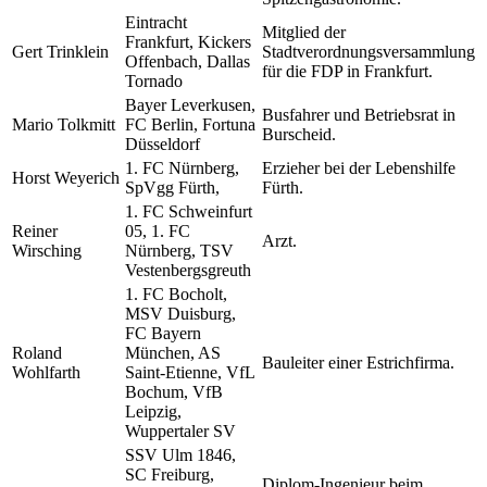
Eintracht
Mitglied der
Frankfurt, Kickers
Gert Trinklein
Stadtverordnungsversammlung
Offenbach, Dallas
für die FDP in Frankfurt.
Tornado
Bayer Leverkusen,
Busfahrer und Betriebsrat in
Mario Tolkmitt
FC Berlin, Fortuna
Burscheid.
Düsseldorf
1. FC Nürnberg,
Erzieher bei der Lebenshilfe
Horst Weyerich
SpVgg Fürth,
Fürth.
1. FC Schweinfurt
Reiner
05, 1. FC
Arzt.
Wirsching
Nürnberg, TSV
Vestenbergsgreuth
1. FC Bocholt,
MSV Duisburg,
FC Bayern
Roland
München, AS
Bauleiter einer Estrichfirma.
Wohlfarth
Saint-Etienne, VfL
Bochum, VfB
Leipzig,
Wuppertaler SV
SSV Ulm 1846,
SC Freiburg,
Diplom-Ingenieur beim