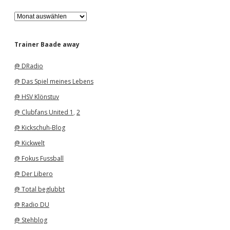
A
r
c
h
Trainer Baade away
i
v
@ DRadio
@ Das Spiel meines Lebens
@ HSV Klönstuv
@ Clubfans United 1
,
2
@ Kickschuh-Blog
@ Kickwelt
@ Fokus Fussball
@ Der Libero
@ Total beglubbt
@ Radio DU
@ Stehblog