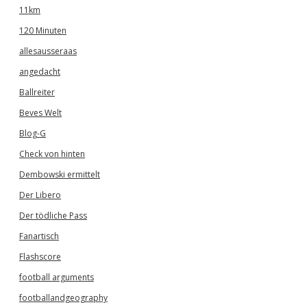
11km
120 Minuten
allesausseraas
angedacht
Ballreiter
Beves Welt
Blog-G
Check von hinten
Dembowski ermittelt
Der Libero
Der tödliche Pass
Fanartisch
Flashscore
football arguments
footballandgeography