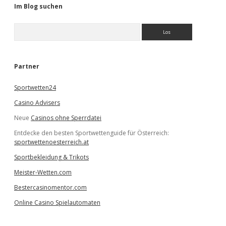
Im Blog suchen
S
u
c
h
e
Partner
n
Sportwetten24
Casino Advisers
Neue
Casinos ohne Sperrdatei
Entdecke den besten Sportwettenguide für Österreich:
sportwettenoesterreich.at
Sportbekleidung & Trikots
Meister-Wetten.com
Bestercasinomentor.com
Online Casino Spielautomaten