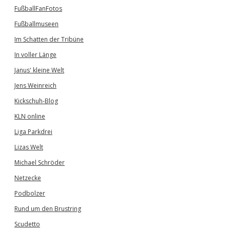
FußballFanFotos
Fußballmuseen
Im Schatten der Tribüne
In voller Länge
Janus' kleine Welt
Jens Weinreich
Kickschuh-Blog
KLN online
Liga Parkdrei
Lizas Welt
Michael Schröder
Netzecke
Podbolzer
Rund um den Brustring
Scudetto