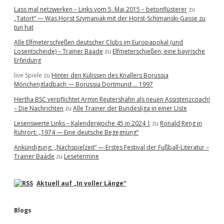
Lass mal netzwerken – Links vom 5. Mai 2015 – betonflüsterer
zu
„Tatort“ — Was Horst Szymaniak mit der Horst-Schimanski-Gasse zu
tun hat
Alle Elfmeterschießen deutscher Clubs im Europapokal (und
Losentscheide) – Trainer Baade
zu
Elfmeterschießen, eine bayrische
Erfindung
live Spiele
zu
Hinter den Kulissen des Knallers Borussia
Mönchengladbach — Borussia Dortmund … 1997
Hertha BSC verpflichtet Armin Reutershahn als neuen Assistenzcoach!
– Die Nachrichten
zu
Alle Trainer der Bundesliga in einer Liste
Lesenswerte Links – Kalenderwoche 45 in 2024 |
zu
Ronald Reng in
Ruhrort: „1974 — Eine deutsche Begegnung“
Ankündigung: „Nachspielzeit“ — Erstes Festival der Fußball-Literatur –
Trainer Baade
zu
Lesetermine
Aktuell auf „In voller Länge“
Blogs