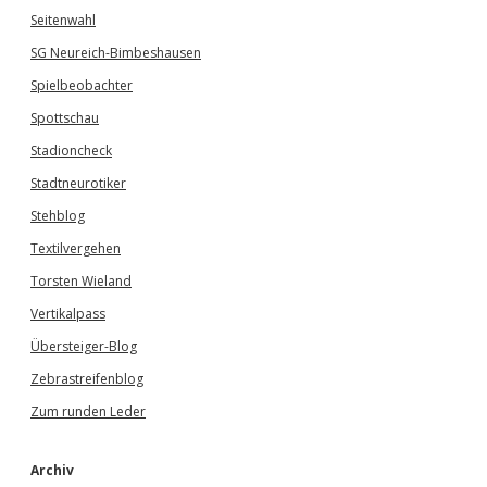
Seitenwahl
SG Neureich-Bimbeshausen
Spielbeobachter
Spottschau
Stadioncheck
Stadtneurotiker
Stehblog
Textilvergehen
Torsten Wieland
Vertikalpass
Übersteiger-Blog
Zebrastreifenblog
Zum runden Leder
Archiv