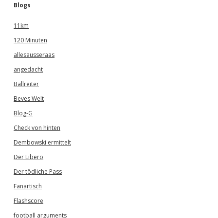
Blogs
11km
120 Minuten
allesausseraas
angedacht
Ballreiter
Beves Welt
Blog-G
Check von hinten
Dembowski ermittelt
Der Libero
Der tödliche Pass
Fanartisch
Flashscore
football arguments