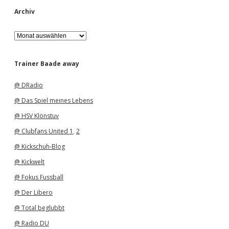
Archiv
A
r
c
h
Trainer Baade away
i
v
@ DRadio
@ Das Spiel meines Lebens
@ HSV Klönstuv
@ Clubfans United 1
,
2
@ Kickschuh-Blog
@ Kickwelt
@ Fokus Fussball
@ Der Libero
@ Total beglubbt
@ Radio DU