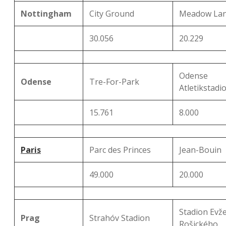
Nottingham
City Ground
Meadow La
30.056
20.229
Odense
Odense
Tre-For-Park
Atletikstadi
15.761
8.000
Paris
Parc des Princes
Jean-Bouin
49.000
20.000
Stadion Evž
Prag
Strahóv Stadion
Rošického