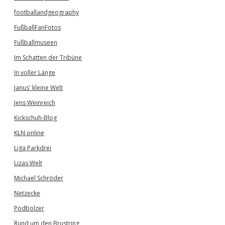
footballandgeography
FußballFanFotos
Fußballmuseen
Im Schatten der Tribüne
In voller Länge
Janus' kleine Welt
Jens Weinreich
Kickschuh-Blog
KLN online
Liga Parkdrei
Lizas Welt
Michael Schröder
Netzecke
Podbolzer
Rund um den Brustring