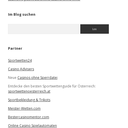
Im Blog suchen
S
u
c
h
e
Partner
n
Sportwetten24
Casino Advisers
Neue
Casinos ohne Sperrdatei
Entdecke den besten Sportwettenguide für Österreich:
sportwettenoesterreich.at
Sportbekleidung & Trikots
Meister-Wetten.com
Bestercasinomentor.com
Online Casino Spielautomaten