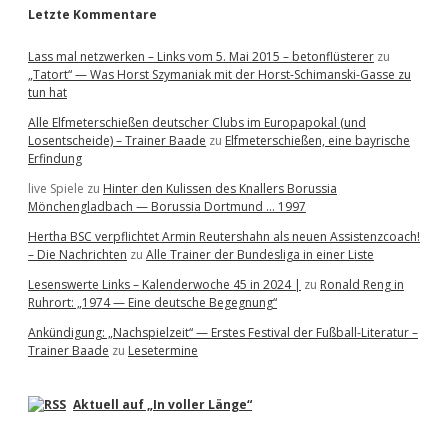
Letzte Kommentare
Lass mal netzwerken – Links vom 5. Mai 2015 – betonflüsterer
zu
„Tatort“ — Was Horst Szymaniak mit der Horst-Schimanski-Gasse zu
tun hat
Alle Elfmeterschießen deutscher Clubs im Europapokal (und
Losentscheide) – Trainer Baade
zu
Elfmeterschießen, eine bayrische
Erfindung
live Spiele
zu
Hinter den Kulissen des Knallers Borussia
Mönchengladbach — Borussia Dortmund … 1997
Hertha BSC verpflichtet Armin Reutershahn als neuen Assistenzcoach!
– Die Nachrichten
zu
Alle Trainer der Bundesliga in einer Liste
Lesenswerte Links – Kalenderwoche 45 in 2024 |
zu
Ronald Reng in
Ruhrort: „1974 — Eine deutsche Begegnung“
Ankündigung: „Nachspielzeit“ — Erstes Festival der Fußball-Literatur –
Trainer Baade
zu
Lesetermine
Aktuell auf „In voller Länge“