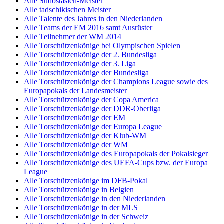
Alle Südostasien-Meister
Alle tadschikischen Meister
Alle Talente des Jahres in den Niederlanden
Alle Teams der EM 2016 samt Ausrüster
Alle Teilnehmer der WM 2014
Alle Torschützenkönige bei Olympischen Spielen
Alle Torschützenkönige der 2. Bundesliga
Alle Torschützenkönige der 3. Liga
Alle Torschützenkönige der Bundesliga
Alle Torschützenkönige der Champions League sowie des
Europapokals der Landesmeister
Alle Torschützenkönige der Copa America
Alle Torschützenkönige der DDR-Oberliga
Alle Torschützenkönige der EM
Alle Torschützenkönige der Europa League
Alle Torschützenkönige der Klub-WM
Alle Torschützenkönige der WM
Alle Torschützenkönige des Europapokals der Pokalsieger
Alle Torschützenkönige des UEFA-Cups bzw. der Europa
League
Alle Torschützenkönige im DFB-Pokal
Alle Torschützenkönige in Belgien
Alle Torschützenkönige in den Niederlanden
Alle Torschützenkönige in der MLS
Alle Torschützenkönige in der Schweiz