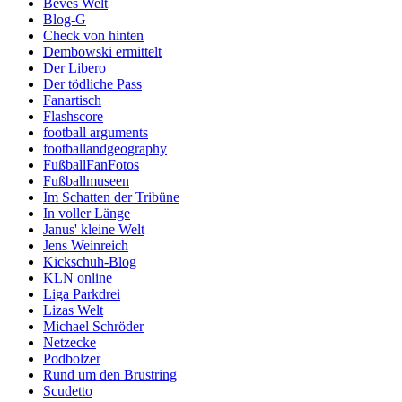
Beves Welt
Blog-G
Check von hinten
Dembowski ermittelt
Der Libero
Der tödliche Pass
Fanartisch
Flashscore
football arguments
footballandgeography
FußballFanFotos
Fußballmuseen
Im Schatten der Tribüne
In voller Länge
Janus' kleine Welt
Jens Weinreich
Kickschuh-Blog
KLN online
Liga Parkdrei
Lizas Welt
Michael Schröder
Netzecke
Podbolzer
Rund um den Brustring
Scudetto