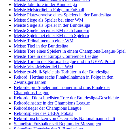
Meiste Jokertore in der Bundesliga
Meiste Meistertitel in Folge im Fußball
Meiste Platzverweise eines Spielers in der Bundesliga
Meiste Siege als Spieler bei einer WM
Meiste Siege als Spieler in der Bundesliga
Meiste Spiele bei einer EM nach Ländern
Meiste Spiele bei einer EM nach Spielern
Meiste Teilnahmen an einer WM
Meiste Titel in der Bundesliga
Meiste Tore eines Spielers in einem Champions-League-Spiel
Meiste Tore in der Europa Conference League
Meiste Tore in der Europa League und im UEFA-Pokal
Meiste Vize-Meistertitel bei WM
Meiste zu-Null-Spiele als Torhüter in der Bundesliga
Rekord: Herthas sechs Finalteilnahmen in Folge in den
Zwanziger Jahren
Rekorde pro Spieler und Trainer rund ums Finale der
Champions League
Rekorde: Die schnellsten Tore der Bundesliga-Geschichte
Rekordeinsätze in der Champions League
Rekordsieger der Champions League
Rekordspieler des UEFA-Pokals
Rekordtorschützen von Österreichs Nationalmannschaft
Schnellste Fußballer seit Beginn der Messungen
Schnellste Hattricks der 2. Bundesliga