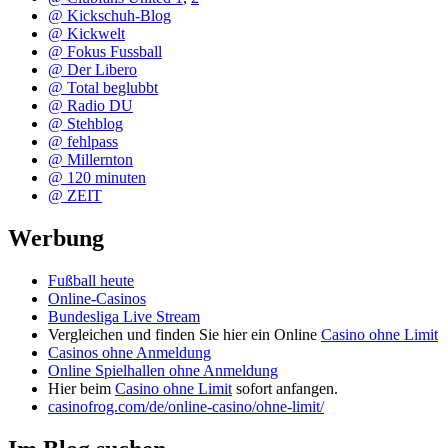
@ Kickschuh-Blog
@ Kickwelt
@ Fokus Fussball
@ Der Libero
@ Total beglubbt
@ Radio DU
@ Stehblog
@ fehlpass
@ Millernton
@ 120 minuten
@ ZEIT
Werbung
Fußball heute
Online-Casinos
Bundesliga Live Stream
Vergleichen und finden Sie hier ein Online
Casino ohne Limit
Casinos ohne Anmeldung
Online Spielhallen ohne Anmeldung
Hier beim
Casino ohne Limit
sofort anfangen.
casinofrog.com/de/online-casino/ohne-limit/