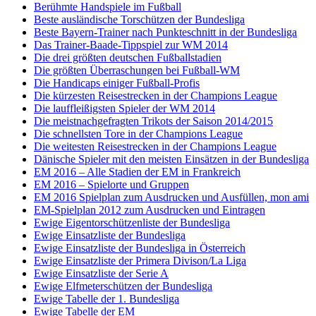
Berühmte Handspiele im Fußball
Beste ausländische Torschützen der Bundesliga
Beste Bayern-Trainer nach Punkteschnitt in der Bundesliga
Das Trainer-Baade-Tippspiel zur WM 2014
Die drei größten deutschen Fußballstadien
Die größten Überraschungen bei Fußball-WM
Die Handicaps einiger Fußball-Profis
Die kürzesten Reisestrecken in der Champions League
Die lauffleißigsten Spieler der WM 2014
Die meistnachgefragten Trikots der Saison 2014/2015
Die schnellsten Tore in der Champions League
Die weitesten Reisestrecken in der Champions League
Dänische Spieler mit den meisten Einsätzen in der Bundesliga
EM 2016 – Alle Stadien der EM in Frankreich
EM 2016 – Spielorte und Gruppen
EM 2016 Spielplan zum Ausdrucken und Ausfüllen, mon ami
EM-Spielplan 2012 zum Ausdrucken und Eintragen
Ewige Eigentorschützenliste der Bundesliga
Ewige Einsatzliste der Bundesliga
Ewige Einsatzliste der Bundesliga in Österreich
Ewige Einsatzliste der Primera Divison/La Liga
Ewige Einsatzliste der Serie A
Ewige Elfmeterschützen der Bundesliga
Ewige Tabelle der 1. Bundesliga
Ewige Tabelle der EM