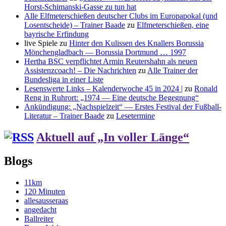
Horst-Schimanski-Gasse zu tun hat
Alle Elfmeterschießen deutscher Clubs im Europapokal (und
Losentscheide) – Trainer Baade
zu
Elfmeterschießen, eine
bayrische Erfindung
live Spiele
zu
Hinter den Kulissen des Knallers Borussia
Mönchengladbach — Borussia Dortmund … 1997
Hertha BSC verpflichtet Armin Reutershahn als neuen
Assistenzcoach! – Die Nachrichten
zu
Alle Trainer der
Bundesliga in einer Liste
Lesenswerte Links – Kalenderwoche 45 in 2024 |
zu
Ronald
Reng in Ruhrort: „1974 — Eine deutsche Begegnung“
Ankündigung: „Nachspielzeit“ — Erstes Festival der Fußball-
Literatur – Trainer Baade
zu
Lesetermine
Aktuell auf „In voller Länge“
Blogs
11km
120 Minuten
allesausseraas
angedacht
Ballreiter