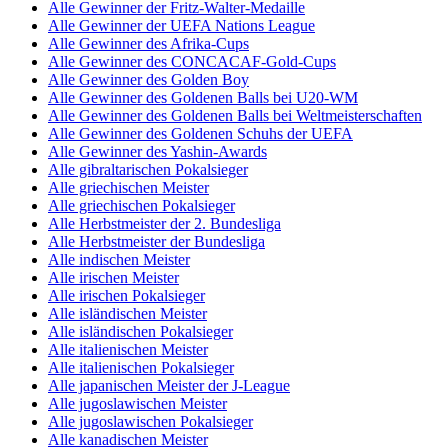
Alle Gewinner der Fritz-Walter-Medaille
Alle Gewinner der UEFA Nations League
Alle Gewinner des Afrika-Cups
Alle Gewinner des CONCACAF-Gold-Cups
Alle Gewinner des Golden Boy
Alle Gewinner des Goldenen Balls bei U20-WM
Alle Gewinner des Goldenen Balls bei Weltmeisterschaften
Alle Gewinner des Goldenen Schuhs der UEFA
Alle Gewinner des Yashin-Awards
Alle gibraltarischen Pokalsieger
Alle griechischen Meister
Alle griechischen Pokalsieger
Alle Herbstmeister der 2. Bundesliga
Alle Herbstmeister der Bundesliga
Alle indischen Meister
Alle irischen Meister
Alle irischen Pokalsieger
Alle isländischen Meister
Alle isländischen Pokalsieger
Alle italienischen Meister
Alle italienischen Pokalsieger
Alle japanischen Meister der J-League
Alle jugoslawischen Meister
Alle jugoslawischen Pokalsieger
Alle kanadischen Meister