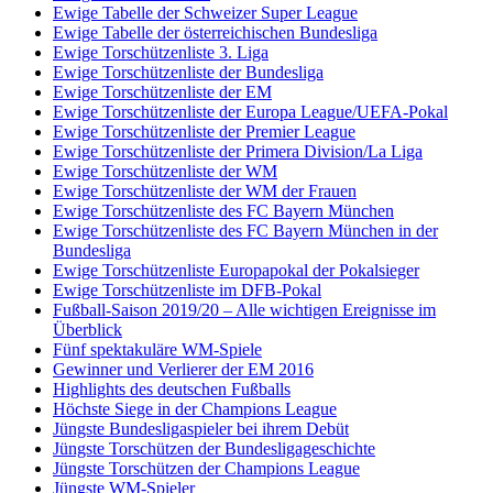
Ewige Tabelle der Schweizer Super League
Ewige Tabelle der österreichischen Bundesliga
Ewige Torschützenliste 3. Liga
Ewige Torschützenliste der Bundesliga
Ewige Torschützenliste der EM
Ewige Torschützenliste der Europa League/UEFA-Pokal
Ewige Torschützenliste der Premier League
Ewige Torschützenliste der Primera Division/La Liga
Ewige Torschützenliste der WM
Ewige Torschützenliste der WM der Frauen
Ewige Torschützenliste des FC Bayern München
Ewige Torschützenliste des FC Bayern München in der
Bundesliga
Ewige Torschützenliste Europapokal der Pokalsieger
Ewige Torschützenliste im DFB-Pokal
Fußball-Saison 2019/20 – Alle wichtigen Ereignisse im
Überblick
Fünf spektakuläre WM-Spiele
Gewinner und Verlierer der EM 2016
Highlights des deutschen Fußballs
Höchste Siege in der Champions League
Jüngste Bundesligaspieler bei ihrem Debüt
Jüngste Torschützen der Bundesligageschichte
Jüngste Torschützen der Champions League
Jüngste WM-Spieler