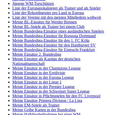
Jüngste WM-Torschützen
Liste der Europapokalsieger als Trainer und als Spieler
Liste der Rekordmeister pro Land in Europa
Liste der Vereine mit den meisten Mitgliedern weltweit
Meiste BL-Einsätze für Werder Bremen
Meiste BL-Spiele als Trainer bei einem Club
Meiste Bundesliga-Einsätze eines ausländischen Spielers
Meiste Bundesliga-Einsätze für Borussia Dortmund
Meiste Bundesliga-Einsätze für den 1. FC Köln
Meiste Bundesliga-Einsätze für den Hamburger SV
Meiste Bundesliga-Einsätze für Eintracht Frankfurt
Meiste Einsätze 2. Bundesliga
Meiste Einsätze als Kapitän der deutschen
Nationalmannschaft
Meiste Einsätze in der Champions League
Meiste Einsätze in der Eredivisie
Meiste Einsätze in der Europa League
Meiste Einsätze in der Ligue 1
Meiste Einsätze in der Premier League
Meiste Einsätze in der Schweizer Super League
Meiste Einsätze in Pflichtspielen für den FC Liverpool
Meiste Einsätze Primera Division / La Liga
Meiste EM-Spiele als Trainer
Meiste Gelbe Karten in der Bundesliga
Meiste Halbfinalteilnahmen bei einer WM