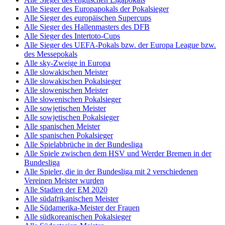
Alle Sieger des Europapokals der Pokalsieger
Alle Sieger des europäischen Supercups
Alle Sieger des Hallenmasters des DFB
Alle Sieger des Intertoto-Cups
Alle Sieger des UEFA-Pokals bzw. der Europa League bzw.
des Messepokals
Alle sky-Zweige in Europa
Alle slowakischen Meister
Alle slowakischen Pokalsieger
Alle slowenischen Meister
Alle slowenischen Pokalsieger
Alle sowjetischen Meister
Alle sowjetischen Pokalsieger
Alle spanischen Meister
Alle spanischen Pokalsieger
Alle Spielabbrüche in der Bundesliga
Alle Spiele zwischen dem HSV und Werder Bremen in der
Bundesliga
Alle Spieler, die in der Bundesliga mit 2 verschiedenen
Vereinen Meister wurden
Alle Stadien der EM 2020
Alle südafrikanischen Meister
Alle Südamerika-Meister der Frauen
Alle südkoreanischen Pokalsieger