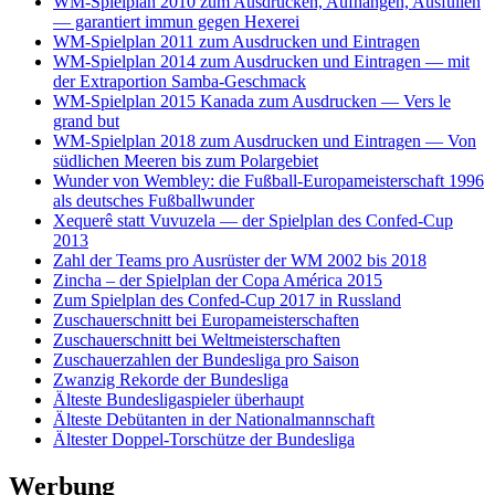
WM-Spielplan 2010 zum Ausdrucken, Aufhängen, Ausfüllen
— garantiert immun gegen Hexerei
WM-Spielplan 2011 zum Ausdrucken und Eintragen
WM-Spielplan 2014 zum Ausdrucken und Eintragen — mit
der Extraportion Samba-Geschmack
WM-Spielplan 2015 Kanada zum Ausdrucken — Vers le
grand but
WM-Spielplan 2018 zum Ausdrucken und Eintragen — Von
südlichen Meeren bis zum Polargebiet
Wunder von Wembley: die Fußball-Europameisterschaft 1996
als deutsches Fußballwunder
Xequerê statt Vuvuzela — der Spielplan des Confed-Cup
2013
Zahl der Teams pro Ausrüster der WM 2002 bis 2018
Zincha – der Spielplan der Copa América 2015
Zum Spielplan des Confed-Cup 2017 in Russland
Zuschauerschnitt bei Europameisterschaften
Zuschauerschnitt bei Weltmeisterschaften
Zuschauerzahlen der Bundesliga pro Saison
Zwanzig Rekorde der Bundesliga
Älteste Bundesligaspieler überhaupt
Älteste Debütanten in der Nationalmannschaft
Ältester Doppel-Torschütze der Bundesliga
Werbung