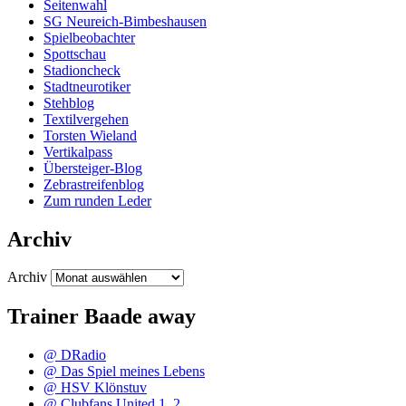
Seitenwahl
SG Neureich-Bimbeshausen
Spielbeobachter
Spottschau
Stadioncheck
Stadtneurotiker
Stehblog
Textilvergehen
Torsten Wieland
Vertikalpass
Übersteiger-Blog
Zebrastreifenblog
Zum runden Leder
Archiv
Archiv
Trainer Baade away
@ DRadio
@ Das Spiel meines Lebens
@ HSV Klönstuv
@ Clubfans United 1
,
2