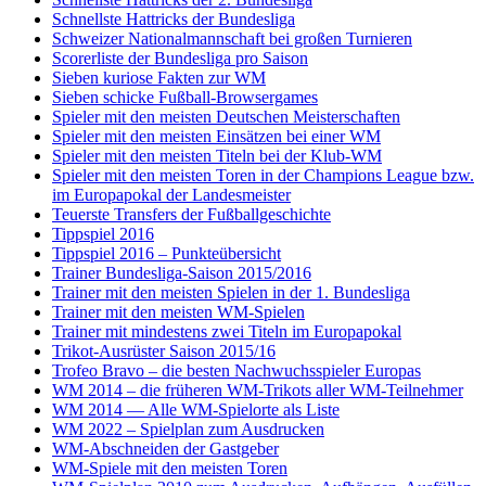
Schnellste Hattricks der Bundesliga
Schweizer Nationalmannschaft bei großen Turnieren
Scorerliste der Bundesliga pro Saison
Sieben kuriose Fakten zur WM
Sieben schicke Fußball-Browsergames
Spieler mit den meisten Deutschen Meisterschaften
Spieler mit den meisten Einsätzen bei einer WM
Spieler mit den meisten Titeln bei der Klub-WM
Spieler mit den meisten Toren in der Champions League bzw.
im Europapokal der Landesmeister
Teuerste Transfers der Fußballgeschichte
Tippspiel 2016
Tippspiel 2016 – Punkteübersicht
Trainer Bundesliga-Saison 2015/2016
Trainer mit den meisten Spielen in der 1. Bundesliga
Trainer mit den meisten WM-Spielen
Trainer mit mindestens zwei Titeln im Europapokal
Trikot-Ausrüster Saison 2015/16
Trofeo Bravo – die besten Nachwuchsspieler Europas
WM 2014 – die früheren WM-Trikots aller WM-Teilnehmer
WM 2014 — Alle WM-Spielorte als Liste
WM 2022 – Spielplan zum Ausdrucken
WM-Abschneiden der Gastgeber
WM-Spiele mit den meisten Toren