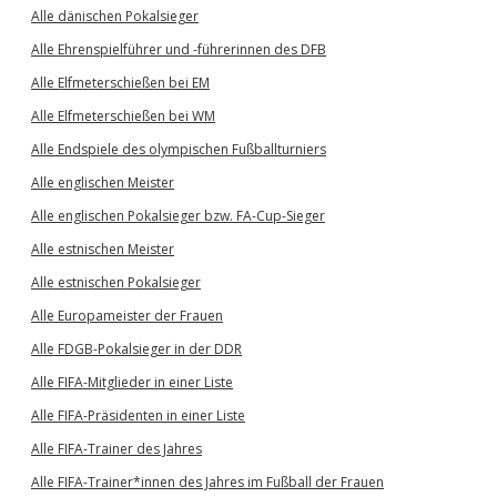
Alle dänischen Pokalsieger
Alle Ehrenspielführer und -führerinnen des DFB
Alle Elfmeterschießen bei EM
Alle Elfmeterschießen bei WM
Alle Endspiele des olympischen Fußballturniers
Alle englischen Meister
Alle englischen Pokalsieger bzw. FA-Cup-Sieger
Alle estnischen Meister
Alle estnischen Pokalsieger
Alle Europameister der Frauen
Alle FDGB-Pokalsieger in der DDR
Alle FIFA-Mitglieder in einer Liste
Alle FIFA-Präsidenten in einer Liste
Alle FIFA-Trainer des Jahres
Alle FIFA-Trainer*innen des Jahres im Fußball der Frauen