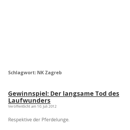
a
d
e
Schlagwort:
NK Zagreb
Gewinnspiel: Der langsame Tod des
Laufwunders
Veröffentlicht am 10. Juli 2012
Respektive der Pferdelunge.