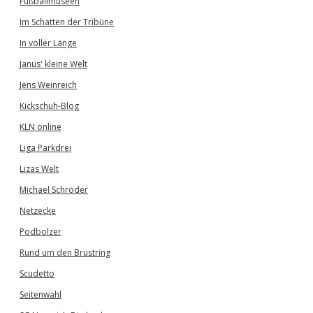
Fußballmuseen
Im Schatten der Tribüne
In voller Länge
Janus' kleine Welt
Jens Weinreich
Kickschuh-Blog
KLN online
Liga Parkdrei
Lizas Welt
Michael Schröder
Netzecke
Podbolzer
Rund um den Brustring
Scudetto
Seitenwahl