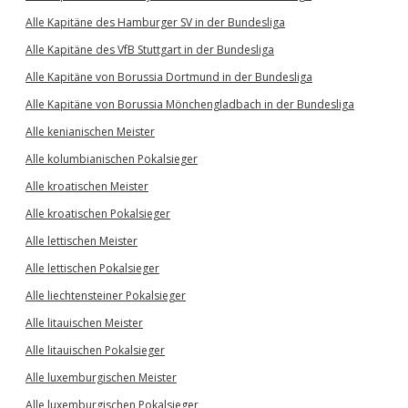
Alle Kapitäne des Hamburger SV in der Bundesliga
Alle Kapitäne des VfB Stuttgart in der Bundesliga
Alle Kapitäne von Borussia Dortmund in der Bundesliga
Alle Kapitäne von Borussia Mönchengladbach in der Bundesliga
Alle kenianischen Meister
Alle kolumbianischen Pokalsieger
Alle kroatischen Meister
Alle kroatischen Pokalsieger
Alle lettischen Meister
Alle lettischen Pokalsieger
Alle liechtensteiner Pokalsieger
Alle litauischen Meister
Alle litauischen Pokalsieger
Alle luxemburgischen Meister
Alle luxemburgischen Pokalsieger