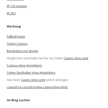
@ 120 minuten
@ ZEIT
Werbung
Fußball heute
Online-Casinos
Bundesliga Live Stream
Vergleichen und finden Sie hier ein Online
Casino ohne Limit
Casinos ohne Anmeldung
Online Spielhallen ohne Anmeldung
Hier beim
Casino ohne Limit
sofort anfangen.
casinofrog.com/de/online-casino/ohne-limit/
Im Blog suchen