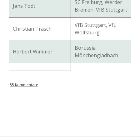
SC Freiburg, Werder
Jens Todt
Bremen, VfB Stuttgart
VfB Stuttgart, VfL
Christian Träsch
Wolfsburg
Borussia
Herbert Wimmer
Mönchengladbach
55 Kommentare