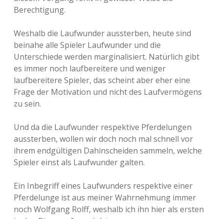
Berechtigung.
Weshalb die Laufwunder aussterben, heute sind
beinahe alle Spieler Laufwunder und die
Unterschiede werden marginalisiert. Natürlich gibt
es immer noch laufbereitere und weniger
laufbereitere Spieler, das scheint aber eher eine
Frage der Motivation und nicht des Laufvermögens
zu sein.
Und da die Laufwunder respektive Pferdelungen
aussterben, wollen wir doch noch mal schnell vor
ihrem endgültigen Dahinscheiden sammeln, welche
Spieler einst als Laufwunder galten.
Ein Inbegriff eines Laufwunders respektive einer
Pferdelunge ist aus meiner Wahrnehmung immer
noch Wolfgang Rolff, weshalb ich ihn hier als ersten