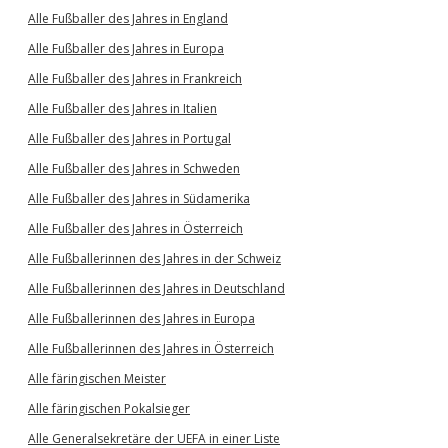
Alle Fußballer des Jahres in England
Alle Fußballer des Jahres in Europa
Alle Fußballer des Jahres in Frankreich
Alle Fußballer des Jahres in Italien
Alle Fußballer des Jahres in Portugal
Alle Fußballer des Jahres in Schweden
Alle Fußballer des Jahres in Südamerika
Alle Fußballer des Jahres in Österreich
Alle Fußballerinnen des Jahres in der Schweiz
Alle Fußballerinnen des Jahres in Deutschland
Alle Fußballerinnen des Jahres in Europa
Alle Fußballerinnen des Jahres in Österreich
Alle färingischen Meister
Alle färingischen Pokalsieger
Alle Generalsekretäre der UEFA in einer Liste