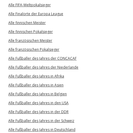
Alle FIFA-Weltpokalsieger
Alle Finalorte der Europa League
Alle finnischen Meister
Alle finnischen Pokalsieger
Alle französischen Meister
Alle französischen Pokalsieger
Alle Fußballer des Jahres der CONCACAF
Alle Fußballer des Jahres der Niederlande
Alle Fußballer des Jahres in Afrika
Alle Fußballer des Jahres in Asien
Alle Fußballer des Jahres in Belgien
Alle Fußballer des Jahres in den USA
Alle Fußballer des Jahres in der DDR
Alle Fußballer des Jahres in der Schweiz
Alle Fußballer des Jahres in Deutschland