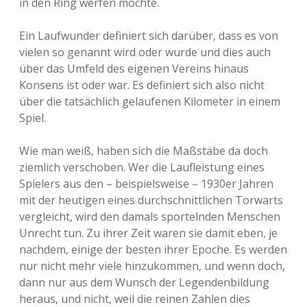
in den Ring werfen möchte.
Ein Laufwunder definiert sich darüber, dass es von
vielen so genannt wird oder wurde und dies auch
über das Umfeld des eigenen Vereins hinaus
Konsens ist oder war. Es definiert sich also nicht
über die tatsächlich gelaufenen Kilometer in einem
Spiel.
Wie man weiß, haben sich die Maßstäbe da doch
ziemlich verschoben. Wer die Laufleistung eines
Spielers aus den – beispielsweise – 1930er Jahren
mit der heutigen eines durchschnittlichen Torwarts
vergleicht, wird den damals sportelnden Menschen
Unrecht tun. Zu ihrer Zeit waren sie damit eben, je
nachdem, einige der besten ihrer Epoche. Es werden
nur nicht mehr viele hinzukommen, und wenn doch,
dann nur aus dem Wunsch der Legendenbildung
heraus, und nicht, weil die reinen Zahlen dies