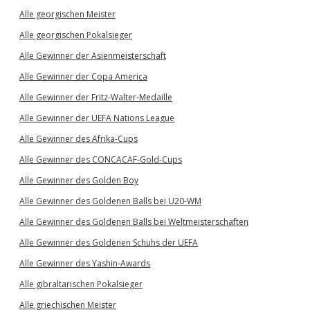
Alle georgischen Meister
Alle georgischen Pokalsieger
Alle Gewinner der Asienmeisterschaft
Alle Gewinner der Copa America
Alle Gewinner der Fritz-Walter-Medaille
Alle Gewinner der UEFA Nations League
Alle Gewinner des Afrika-Cups
Alle Gewinner des CONCACAF-Gold-Cups
Alle Gewinner des Golden Boy
Alle Gewinner des Goldenen Balls bei U20-WM
Alle Gewinner des Goldenen Balls bei Weltmeisterschaften
Alle Gewinner des Goldenen Schuhs der UEFA
Alle Gewinner des Yashin-Awards
Alle gibraltarischen Pokalsieger
Alle griechischen Meister