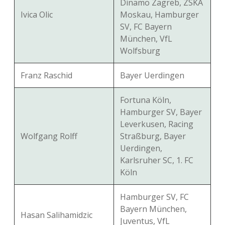
Dinamo Zagreb, ZSKA
Ivica Olic
Moskau, Hamburger
SV, FC Bayern
München, VfL
Wolfsburg
Franz Raschid
Bayer Uerdingen
Fortuna Köln,
Hamburger SV, Bayer
Leverkusen, Racing
Wolfgang Rolff
Straßburg, Bayer
Uerdingen,
Karlsruher SC, 1. FC
Köln
Hamburger SV, FC
Bayern München,
Hasan Salihamidzic
Juventus, VfL