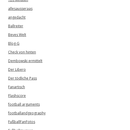
allesausseraas
angedacht
Ballreiter
Beves Welt
Blog-G
Check von hinten
Dembowski ermittelt
Der Libero
Der tödliche Pass
Fanartisch
Flashscore
football arguments
footballandgeography
FußballFanFotos