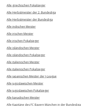
Alle griechischen Pokalsieger
Alle Herbstmeister der 2. Bundesliga
Alle Herbstmeister der Bundesliga
Alle indischen Meister
Alle irischen Meister
Alle irischen Pokalsieger
Alle isländischen Meister
Alle isländischen Pokalsieger
Alle italienischen Meister
Alle italienischen Pokalsieger
Alle japanischen Meister der J-League
Alle jugoslawischen Meister
Alle jugoslawischen Pokalsieger
Alle kanadischen Meister
Alle Kapitäne des FC Bayern München in der Bundesliga