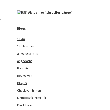
Aktuell auf „In voller Länge“
e
Blogs
11km
120 Minuten
allesausseraas
angedacht
Ballreiter
Beves Welt
Blog-G
Check von hinten
Dembowski ermittelt
Der Libero