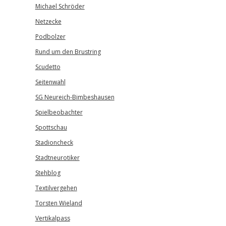
Michael Schröder
Netzecke
Podbolzer
Rund um den Brustring
Scudetto
Seitenwahl
SG Neureich-Bimbeshausen
Spielbeobachter
Spottschau
Stadioncheck
Stadtneurotiker
Stehblog
Textilvergehen
Torsten Wieland
Vertikalpass