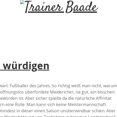
T
r
a
i
 würdigen
n
e
art: Fußballer des Jahres. So richtig weiß man nicht, warum
ffnungslos überfordete Meidericher, na gut, ein bisschen
r
orden ist. Aber sicher spielte da die natürliche Affinität
n eine Rolle. Man kann sich keine Meistermannschaft
B
mindest in dieser einen Saison unüberwindbar schien. Aber