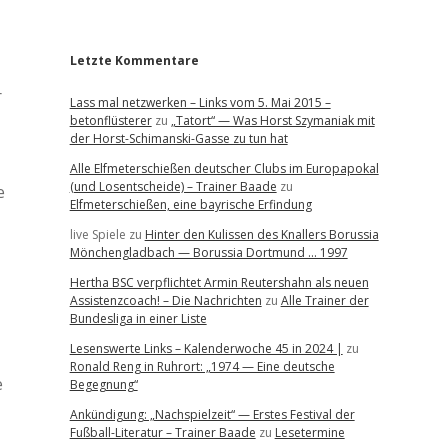
r
Letzte Kommentare
r
Lass mal netzwerken – Links vom 5. Mai 2015 –
betonflüsterer
zu
„Tatort“ — Was Horst Szymaniak mit
der Horst-Schimanski-Gasse zu tun hat
Alle Elfmeterschießen deutscher Clubs im Europapokal
(und Losentscheide) – Trainer Baade
zu
e
Elfmeterschießen, eine bayrische Erfindung
live Spiele
zu
Hinter den Kulissen des Knallers Borussia
Mönchengladbach — Borussia Dortmund … 1997
Hertha BSC verpflichtet Armin Reutershahn als neuen
Assistenzcoach! – Die Nachrichten
zu
Alle Trainer der
Bundesliga in einer Liste
Lesenswerte Links – Kalenderwoche 45 in 2024 |
zu
Ronald Reng in Ruhrort: „1974 — Eine deutsche
e
Begegnung“
Ankündigung: „Nachspielzeit“ — Erstes Festival der
Fußball-Literatur – Trainer Baade
zu
Lesetermine