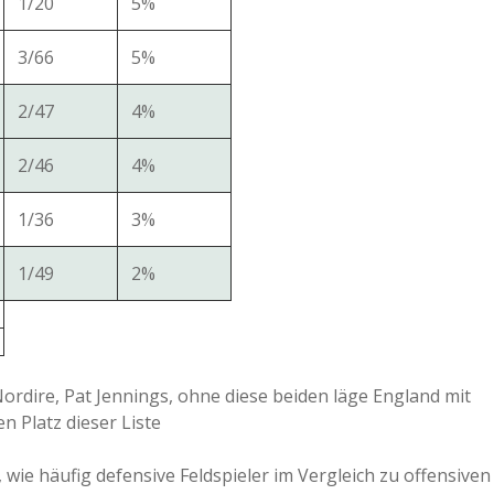
1/20
5%
3/66
5%
2/47
4%
2/46
4%
1/36
3%
1/49
2%
ordire, Pat Jennings, ohne diese beiden läge England mit
n Platz dieser Liste
wie häufig defensive Feldspieler im Vergleich zu offensiven