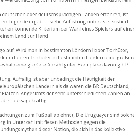
ere Wertschätzung von Torhütern in hiesigen Landstrichen?
a
n deutschen oder deutschsprachigen Landen erfahren, ist
den Legende ergab — siehe Auflistung unten. Sie existiert
a
stehen könnende Kriterium der Wahl eines Spielers auf eine
 einem Land zur Hand.
d
ge auf: Wird man in bestimmten Ländern lieber Torhüter,
oder erfahren Torhüter in bestimmten Ländern eine größer
e
deshalb eine größere Anzahl guter Exemplare davon gibt?
g. Auffällig ist aber unbedingt die Häufigkeit der
teleuropäischen Ländern als da wären die BR Deutschland,
r Plätzen. Angesichts der sehr unterschiedlichen Zahlen an
 aber aussagekräftig.
achtungen zum Fußball ablehnt („Die Uruguayer sind solch
erg in Unterzahl mit fiesen Methoden gegen die
ndungsmythen dieser Nation, die sich in das kollektive