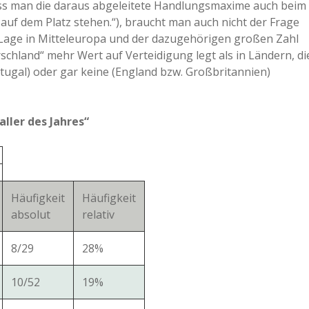
ass man die daraus abgeleitete Handlungsmaxime auch beim
uf dem Platz stehen.“), braucht man auch nicht der Frage
Lage in Mitteleuropa und der dazugehörigen großen Zahl
hland“ mehr Wert auf Verteidigung legt als in Ländern, di
tugal) oder gar keine (England bzw. Großbritannien)
ller des Jahres“
Häufigkeit
Häufigkeit
absolut
relativ
8/29
28%
10/52
19%