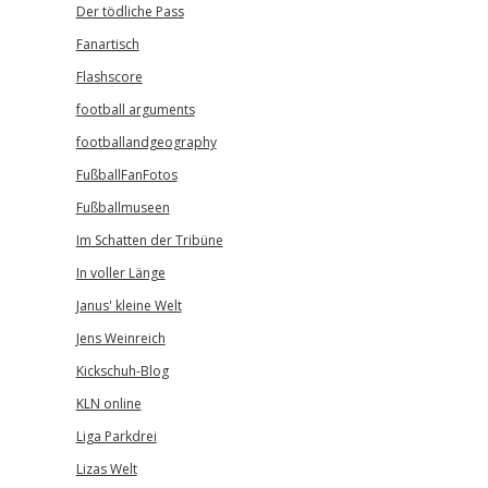
Der tödliche Pass
Fanartisch
Flashscore
football arguments
footballandgeography
FußballFanFotos
Fußballmuseen
Im Schatten der Tribüne
In voller Länge
Janus' kleine Welt
Jens Weinreich
Kickschuh-Blog
KLN online
Liga Parkdrei
Lizas Welt