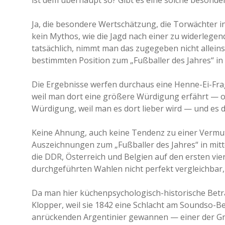
ist dem überhaupt so? Gibt es eine solche besond
Ja, die besondere Wertschätzung, die Torwächter i
kein Mythos, wie die Jagd nach einer zu widerlegen
tatsächlich, nimmt man das zugegeben nicht allein
bestimmten Position zum „Fußballer des Jahres“ in
Die Ergebnisse werfen durchaus eine Henne-Ei-Fra
weil man dort eine größere Würdigung erfährt — 
Würdigung, weil man es dort lieber wird — und es 
Keine Ahnung, auch keine Tendenz zu einer Vermutun
Auszeichnungen zum „Fußballer des Jahres“ in mit
die DDR, Österreich und Belgien auf den ersten vie
durchgeführten Wahlen nicht perfekt vergleichbar,
Da man hier küchenpsychologisch-historische Betr
Klopper, weil sie 1842 eine Schlacht am Soundso-B
anrückenden Argentinier gewannen — einer der Grü