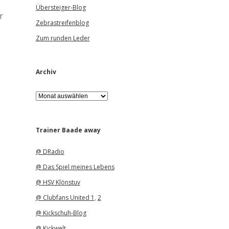
Übersteiger-Blog
r
Zebrastreifenblog
Zum runden Leder
Archiv
A
r
c
h
i
Trainer Baade away
v
@ DRadio
@ Das Spiel meines Lebens
@ HSV Klönstuv
@ Clubfans United 1
,
2
@ Kickschuh-Blog
@ Kickwelt