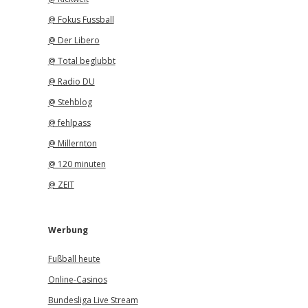
@ Fokus Fussball
@ Der Libero
@ Total beglubbt
@ Radio DU
@ Stehblog
@ fehlpass
@ Millernton
@ 120 minuten
@ ZEIT
Werbung
Fußball heute
Online-Casinos
Bundesliga Live Stream