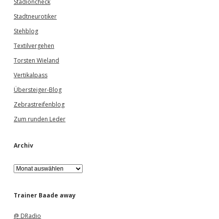
Stadioncheck
Stadtneurotiker
Stehblog
Textilvergehen
Torsten Wieland
Vertikalpass
Übersteiger-Blog
Zebrastreifenblog
Zum runden Leder
Archiv
A
r
c
h
Trainer Baade away
i
v
@ DRadio