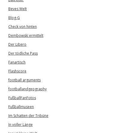
Beves Welt
Blog-G
Check von hinten
Dembowski ermittelt
Der Libero
Der tödliche Pass
Fanartisch
Flashscore
football arguments
footballandgeography
FußballFanFotos
Fußballmuseen
Im Schatten der Tribüne
In voller Länge