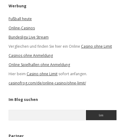
Werbung
Fußball heute
Online-Casinos
Bundesliga Live Stream
Vergleichen und finden Sie hier ein Online
Casino ohne Limit
Casinos ohne Anmeldung
Online Spielhallen ohne Anmeldung
Hier beim
Casino ohne Limit
sofort anfangen.
casinofrog.com/de/online-casino/ohne-limit/
Im Blog suchen
S
u
c
h
e
Partner