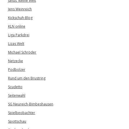
Janus' kleine Welt
Jens Weinreich
Kickschuh-Blog
KLN online
Liga Parkdrei
Lizas Welt
Michael Schröder
Netzecke
Podbolzer
Rund um den Brustring
Scudetto
Seitenwahl
SG Neureich-Bimbeshausen
Spielbeobachter
Spottschau