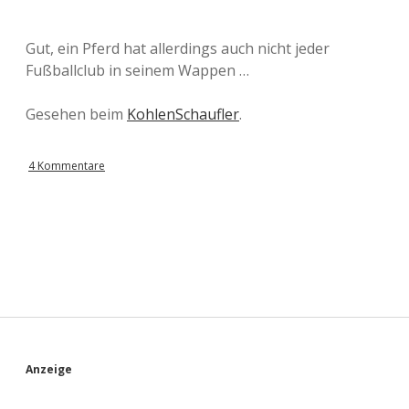
Gut, ein Pferd hat allerdings auch nicht jeder
Fußballclub in seinem Wappen …
Gesehen beim
KohlenSchaufler
.
4 Kommentare
S
Anzeige