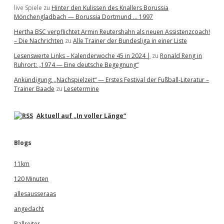
live Spiele
zu
Hinter den Kulissen des Knallers Borussia
Mönchengladbach — Borussia Dortmund … 1997
Hertha BSC verpflichtet Armin Reutershahn als neuen Assistenzcoach!
– Die Nachrichten
zu
Alle Trainer der Bundesliga in einer Liste
Lesenswerte Links – Kalenderwoche 45 in 2024 |
zu
Ronald Reng in
Ruhrort: „1974 — Eine deutsche Begegnung“
Ankündigung: „Nachspielzeit“ — Erstes Festival der Fußball-Literatur –
Trainer Baade
zu
Lesetermine
Aktuell auf „In voller Länge“
Blogs
11km
120 Minuten
allesausseraas
angedacht
Ballreiter