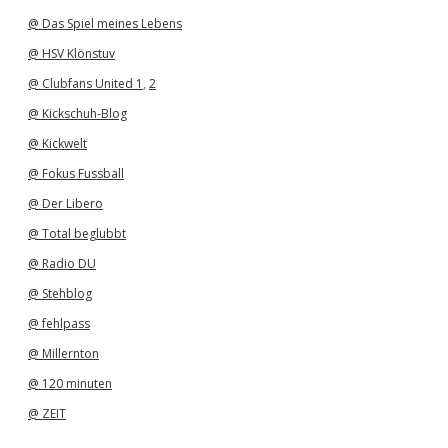
@ Das Spiel meines Lebens
@ HSV Klönstuv
@ Clubfans United 1
,
2
@ Kickschuh-Blog
@ Kickwelt
@ Fokus Fussball
@ Der Libero
@ Total beglubbt
@ Radio DU
@ Stehblog
@ fehlpass
@ Millernton
@ 120 minuten
@ ZEIT