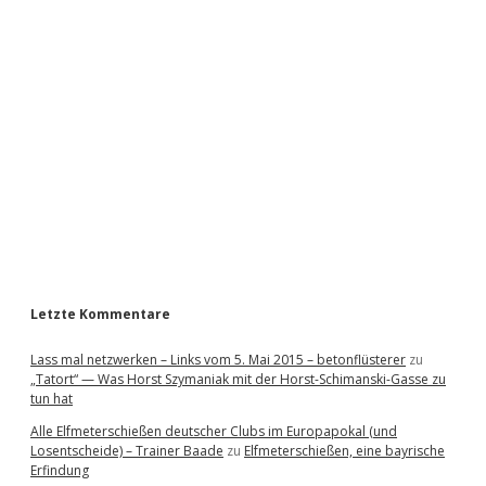
i
d
e
b
a
r
Letzte Kommentare
Lass mal netzwerken – Links vom 5. Mai 2015 – betonflüsterer
zu
„Tatort“ — Was Horst Szymaniak mit der Horst-Schimanski-Gasse zu
tun hat
Alle Elfmeterschießen deutscher Clubs im Europapokal (und
Losentscheide) – Trainer Baade
zu
Elfmeterschießen, eine bayrische
Erfindung