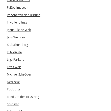
FußballFanFotos
Fußballmuseen
Im Schatten der Tribüne
In voller Länge
Janus' kleine Welt
Jens Weinreich
Kickschuh-Blog
KLN online
Liga Parkdrei
Lizas Welt
Michael Schröder
Netzecke
Podbolzer
Rund um den Brustring
Scudetto