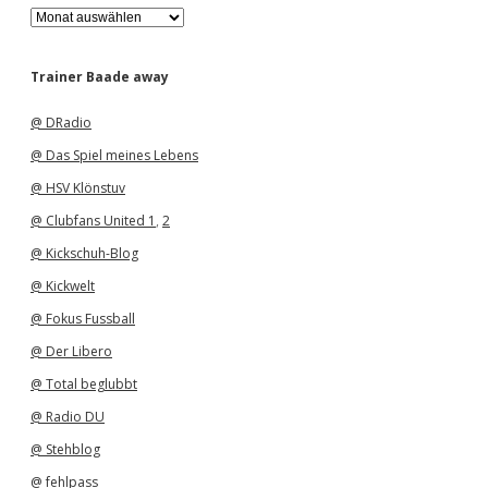
A
r
c
h
Trainer Baade away
i
v
@ DRadio
@ Das Spiel meines Lebens
@ HSV Klönstuv
@ Clubfans United 1
,
2
@ Kickschuh-Blog
@ Kickwelt
@ Fokus Fussball
@ Der Libero
@ Total beglubbt
@ Radio DU
@ Stehblog
@ fehlpass