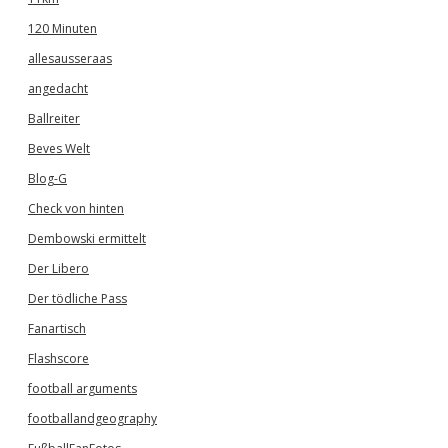
120 Minuten
allesausseraas
angedacht
Ballreiter
Beves Welt
Blog-G
Check von hinten
Dembowski ermittelt
Der Libero
Der tödliche Pass
Fanartisch
Flashscore
football arguments
footballandgeography