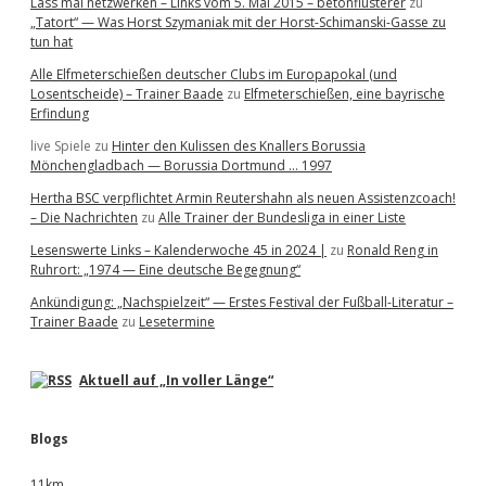
Lass mal netzwerken – Links vom 5. Mai 2015 – betonflüsterer
zu
R
„Tatort“ — Was Horst Szymaniak mit der Horst-Schimanski-Gasse zu
D
tun hat
Alle Elfmeterschießen deutscher Clubs im Europapokal (und
Losentscheide) – Trainer Baade
zu
Elfmeterschießen, eine bayrische
Erfindung
live Spiele
zu
Hinter den Kulissen des Knallers Borussia
Mönchengladbach — Borussia Dortmund … 1997
Hertha BSC verpflichtet Armin Reutershahn als neuen Assistenzcoach!
– Die Nachrichten
zu
Alle Trainer der Bundesliga in einer Liste
Lesenswerte Links – Kalenderwoche 45 in 2024 |
zu
Ronald Reng in
Ruhrort: „1974 — Eine deutsche Begegnung“
Ankündigung: „Nachspielzeit“ — Erstes Festival der Fußball-Literatur –
Trainer Baade
zu
Lesetermine
Aktuell auf „In voller Länge“
Blogs
11km