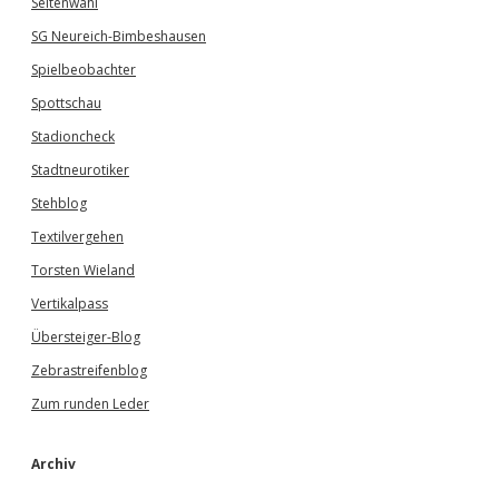
Seitenwahl
SG Neureich-Bimbeshausen
Spielbeobachter
Spottschau
Stadioncheck
Stadtneurotiker
Stehblog
Textilvergehen
Torsten Wieland
Vertikalpass
Übersteiger-Blog
Zebrastreifenblog
Zum runden Leder
Archiv