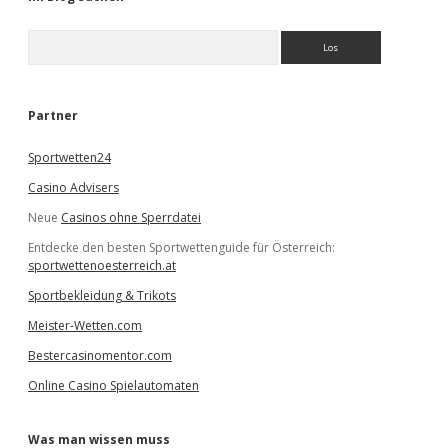
S
u
c
h
e
Partner
n
Sportwetten24
Casino Advisers
Neue
Casinos ohne Sperrdatei
Entdecke den besten Sportwettenguide für Österreich:
sportwettenoesterreich.at
Sportbekleidung & Trikots
Meister-Wetten.com
Bestercasinomentor.com
Online Casino Spielautomaten
Was man wissen muss