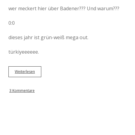
wer meckert hier über Badener??? Und warum???
0:0
dieses jahr ist grün-weiß mega out.
türkiyeeeeee.
Weiterlesen
A
u
s
d
3 Kommentare
e
m
f
a
c
e
b
o