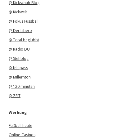
@ Kickschuh-Blog
@ Kickwelt
@ Fokus Fussball
@ Der Libero
@ Total beglubbt
@ Radio DU
@ Stehblog
@ fehlpass
@ Millernton
@ 120 minuten
@ ZEIT
Werbung
Fußball heute
Online-Casinos