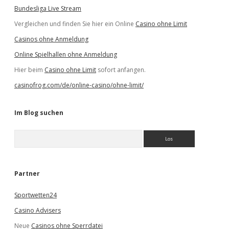
Bundesliga Live Stream
Vergleichen und finden Sie hier ein Online
Casino ohne Limit
Casinos ohne Anmeldung
Online Spielhallen ohne Anmeldung
Hier beim
Casino ohne Limit
sofort anfangen.
casinofrog.com/de/online-casino/ohne-limit/
Im Blog suchen
S
u
c
h
e
Partner
n
Sportwetten24
Casino Advisers
Neue
Casinos ohne Sperrdatei