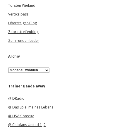
Torsten Wieland
Vertikalpass
Übersteiger-Blog
Zebrastreifenblog
Zum runden Leder
Archiv
A
r
c
h
Trainer Baade away
i
v
@ DRadio
@ Das Spiel meines Lebens
@ HSV Klönstuv
@ Clubfans United 1
,
2