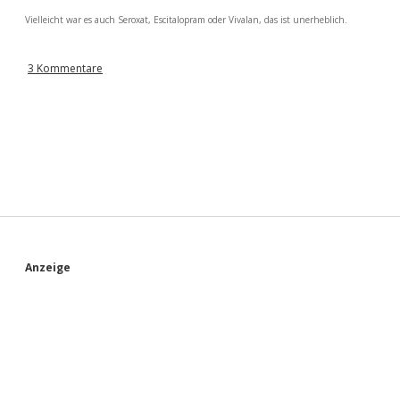
Vielleicht war es auch Seroxat, Escitalopram oder Vivalan, das ist unerheblich.
3 Kommentare
S
Anzeige
i
d