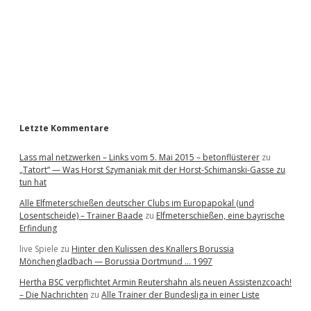
e
b
a
r
Letzte Kommentare
Lass mal netzwerken – Links vom 5. Mai 2015 – betonflüsterer
zu
„Tatort“ — Was Horst Szymaniak mit der Horst-Schimanski-Gasse zu
tun hat
Alle Elfmeterschießen deutscher Clubs im Europapokal (und
Losentscheide) – Trainer Baade
zu
Elfmeterschießen, eine bayrische
Erfindung
live Spiele
zu
Hinter den Kulissen des Knallers Borussia
Mönchengladbach — Borussia Dortmund … 1997
Hertha BSC verpflichtet Armin Reutershahn als neuen Assistenzcoach!
– Die Nachrichten
zu
Alle Trainer der Bundesliga in einer Liste