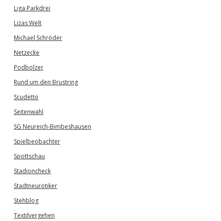
Liga Parkdrei
Lizas Welt
Michael Schröder
Netzecke
Podbolzer
Rund um den Brustring
Scudetto
Seitenwahl
SG Neureich-Bimbeshausen
Spielbeobachter
Spottschau
Stadioncheck
Stadtneurotiker
Stehblog
Textilvergehen