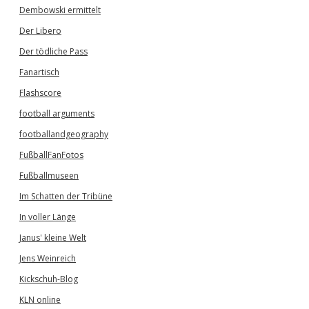
Dembowski ermittelt
Der Libero
Der tödliche Pass
Fanartisch
Flashscore
football arguments
footballandgeography
FußballFanFotos
Fußballmuseen
Im Schatten der Tribüne
In voller Länge
Janus' kleine Welt
Jens Weinreich
Kickschuh-Blog
KLN online