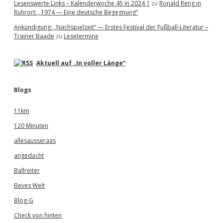
Lesenswerte Links – Kalenderwoche 45 in 2024 |
zu
Ronald Reng in
Ruhrort: „1974 — Eine deutsche Begegnung“
Ankündigung: „Nachspielzeit“ — Erstes Festival der Fußball-Literatur –
Trainer Baade
zu
Lesetermine
Aktuell auf „In voller Länge“
Blogs
11km
120 Minuten
allesausseraas
angedacht
Ballreiter
Beves Welt
Blog-G
Check von hinten