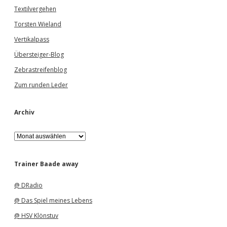
Textilvergehen
Torsten Wieland
Vertikalpass
Übersteiger-Blog
Zebrastreifenblog
Zum runden Leder
Archiv
A
r
c
h
Trainer Baade away
i
v
@ DRadio
@ Das Spiel meines Lebens
@ HSV Klönstuv