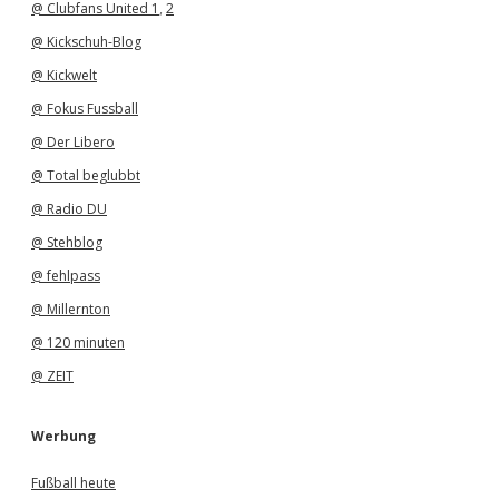
@ Clubfans United 1
,
2
@ Kickschuh-Blog
@ Kickwelt
@ Fokus Fussball
@ Der Libero
@ Total beglubbt
@ Radio DU
@ Stehblog
@ fehlpass
@ Millernton
@ 120 minuten
@ ZEIT
Werbung
Fußball heute