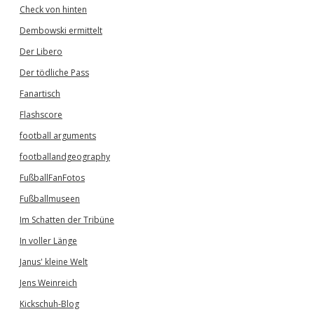
Check von hinten
Dembowski ermittelt
Der Libero
Der tödliche Pass
Fanartisch
Flashscore
football arguments
footballandgeography
FußballFanFotos
Fußballmuseen
Im Schatten der Tribüne
In voller Länge
Janus' kleine Welt
Jens Weinreich
Kickschuh-Blog