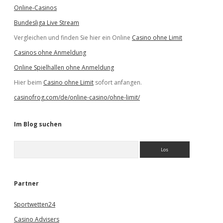
Online-Casinos
Bundesliga Live Stream
Vergleichen und finden Sie hier ein Online
Casino ohne Limit
Casinos ohne Anmeldung
Online Spielhallen ohne Anmeldung
Hier beim
Casino ohne Limit
sofort anfangen.
casinofrog.com/de/online-casino/ohne-limit/
Im Blog suchen
S
u
c
h
e
Partner
n
Sportwetten24
Casino Advisers