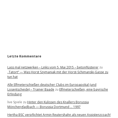
e
b
a
r
Letzte Kommentare
Lass mal netzwerken – Links vom 5. Mai 2015 – betonflüsterer
zu
„Tatort“ — Was Horst Szymaniak mit der Horst-Schimanski-Gasse zu
tun hat
Alle Elfmeterschießen deutscher Clubs im Europapokal (und
Losentscheide) – Trainer Baade
zu
Elfmeterschießen, eine bayrische
Erfindung
live Spiele
zu
Hinter den Kulissen des Knallers Borussia
Mönchengladbach — Borussia Dortmund … 1997
Hertha BSC verpflichtet Armin Reutershahn als neuen Assistenzcoach!