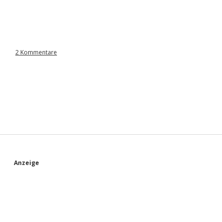
2 Kommentare
S
Anzeige
i
d