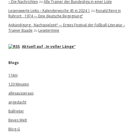
– Die Nachrichten
zu
Alle Trainer der Bundesliga in einer Liste
Lesenswerte Links – Kalenderwoche 45 in 2024 |
zu
Ronald Reng in
Ruhrort: „1974 — Eine deutsche Begegnung“
Ankündigung: „Nachspielzeit“ — Erstes Festival der Fußball-Literatur –
Trainer Baade
zu
Lesetermine
Aktuell auf „In voller Länge“
Blogs
11km
120 Minuten
allesausseraas
angedacht
Ballreiter
Beves Welt
Blog-G