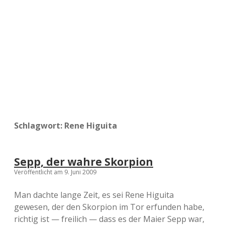
a
d
e
Schlagwort:
Rene Higuita
Sepp, der wahre Skorpion
Veröffentlicht am 9. Juni 2009
Man dachte lange Zeit, es sei Rene Higuita
gewesen, der den Skorpion im Tor erfunden habe,
richtig ist — freilich — dass es der Maier Sepp war,