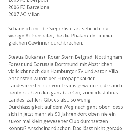
2005 FC Liverpool
s
2006 FC Barcelona
e
2007 AC Milan
l
b
e
Schaue ich mir die Siegerliste an, sehe ich nur
n
wenige Außenseiter, die die Phalanx der immer
L
gleichen Gewinner durchbrechen:
a
n
d
Steaua Bukarest, Roter Stern Belgrad, Nottingham
Forest und Borussia Dortmund; mit Abstrichen
vielleicht noch den Hamburger SV und Aston Villa.
Ansonsten wurde der Europapokal der
Landesmeister nur von Teams gewonnen, die auch
heute noch zu den ganz Großen, zumindest ihres
Landes, zählen. Gibt es also so wenig
Durchlässigkeit auf dem Weg nach ganz oben, dass
sich in jetzt mehr als 50 Jahren dort oben nie ein
zuvor mal klein gewesener Club durchsetzen
konnte? Anscheinend schon. Das lässt nicht gerade