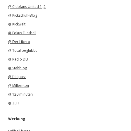
@ Clubfans United 1
,
2
@ Kickschuh-Blog
@ Kickwelt
@ Fokus Fussball
@ Der Libero
@ Total beglubbt
@ Radio DU
@ Stehblog
@ fehlpass
@ Millernton
@ 120 minuten
@ ZEIT
Werbung