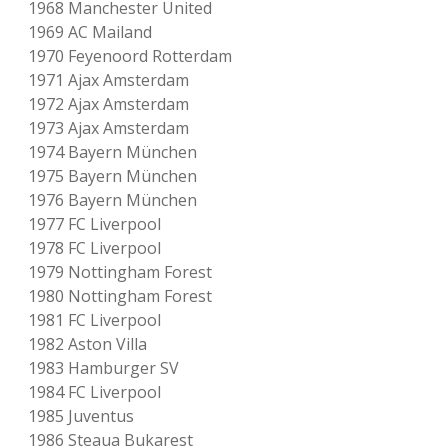
1968 Manchester United
a
1969 AC Mailand
L
e
1970 Feyenoord Rotterdam
a
1971 Ajax Amsterdam
g
1972 Ajax Amsterdam
u
e
1973 Ajax Amsterdam
/
1974 Bayern München
M
1975 Bayern München
e
s
1976 Bayern München
s
1977 FC Liverpool
e
1978 FC Liverpool
-
P
1979 Nottingham Forest
o
1980 Nottingham Forest
k
1981 FC Liverpool
a
l
1982 Aston Villa
m
1983 Hamburger SV
i
1984 FC Liverpool
t
m
1985 Juventus
e
1986 Steaua Bukarest
h