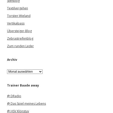
Stehblog
Textilvergehen
Torsten Wieland
Vertikalpass
Übersteiger-Blog
Zebrastreifenblog
Zum runden Leder
Archiv
A
r
c
h
Trainer Baade away
i
v
@ DRadio
@ Das Spiel meines Lebens
@ HSV Klönstuv