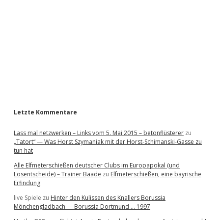
d
e
b
a
r
Letzte Kommentare
Lass mal netzwerken – Links vom 5. Mai 2015 – betonflüsterer
zu
„Tatort“ — Was Horst Szymaniak mit der Horst-Schimanski-Gasse zu
tun hat
Alle Elfmeterschießen deutscher Clubs im Europapokal (und
Losentscheide) – Trainer Baade
zu
Elfmeterschießen, eine bayrische
Erfindung
live Spiele
zu
Hinter den Kulissen des Knallers Borussia
Mönchengladbach — Borussia Dortmund … 1997