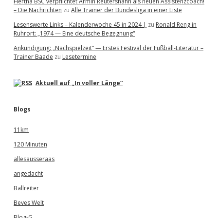
Hertha BSC verpflichtet Armin Reutershahn als neuen Assistenzcoach!
– Die Nachrichten
zu
Alle Trainer der Bundesliga in einer Liste
Lesenswerte Links – Kalenderwoche 45 in 2024 |
zu
Ronald Reng in
Ruhrort: „1974 — Eine deutsche Begegnung“
Ankündigung: „Nachspielzeit“ — Erstes Festival der Fußball-Literatur –
Trainer Baade
zu
Lesetermine
Aktuell auf „In voller Länge“
Blogs
11km
120 Minuten
allesausseraas
angedacht
Ballreiter
Beves Welt
Blog-G