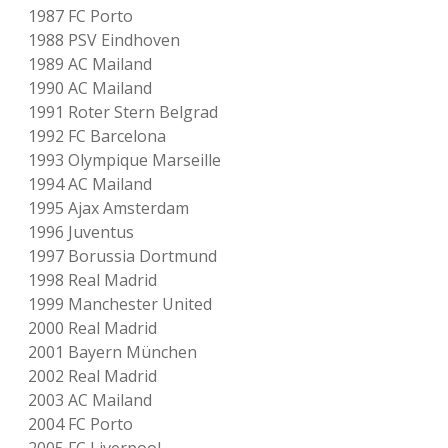
1987 FC Porto
r
a
1988 PSV Eindhoven
l
1989 AC Mailand
s
1990 AC Mailand
e
i
1991 Roter Stern Belgrad
n
1992 FC Barcelona
e
1993 Olympique Marseille
m
T
1994 AC Mailand
e
1995 Ajax Amsterdam
i
1996 Juventus
l
n
1997 Borussia Dortmund
e
1998 Real Madrid
h
1999 Manchester United
m
e
2000 Real Madrid
r
2001 Bayern München
a
2002 Real Madrid
u
s
2003 AC Mailand
d
2004 FC Porto
e
m