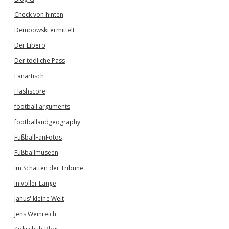
Check von hinten
Dembowski ermittelt
Der Libero
Der tödliche Pass
Fanartisch
Flashscore
football arguments
footballandgeography
FußballFanFotos
Fußballmuseen
Im Schatten der Tribüne
In voller Länge
Janus' kleine Welt
Jens Weinreich