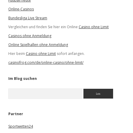
Fußball heute
Online-Casinos
Bundesliga Live Stream
Vergleichen und finden Sie hier ein Online
Casino ohne Limit
Casinos ohne Anmeldung
Online Spielhallen ohne Anmeldung
Hier beim
Casino ohne Limit
sofort anfangen.
casinofrog.com/de/online-casino/ohne-limit/
Im Blog suchen
S
u
c
h
e
Partner
n
Sportwetten24