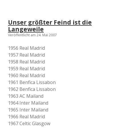
b
f
i
n
Unser größter Feind ist die
a
Langeweile
l
s
Veröffentlicht am 24. Mai 2007
i
m
1956 Real Madrid
U
1957 Real Madrid
E
F
1958 Real Madrid
A
1959 Real Madrid
-
1960 Real Madrid
P
o
1961 Benfica Lissabon
k
1962 Benfica Lissabon
a
1963 AC Mailand
l
/
1964 Inter Mailand
E
1965 Inter Mailand
u
1966 Real Madrid
r
o
1967 Celtic Glasgow
p