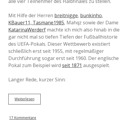
alle vier Teilnehmer des Halbfinales zu stellen.
Mit Hilfe der Herren
breitnigge
,
bunkinho
,
KBauer11,
Tasmane1985
, Mahqz sowie der Dame
KatarinaWerderf
machte ich mich also hinab in die
gar nicht mal so tiefen Tiefen der Fußballhistorie
des UEFA-Pokals. Dieser Wettbewerb existiert
schließlich erst seit 1955, mit regelmäßiger
Durchführung sogar erst seit 1960. Der englische
Pokal zum Beispiel wird
seit 1871
ausgespielt.
Langer Rede, kurzer Sinn:
Weiterlesen
A
l
l
e
17 Kommentare
H
a
l