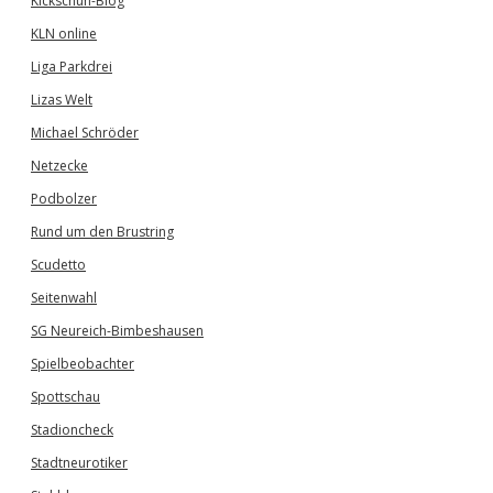
Kickschuh-Blog
KLN online
Liga Parkdrei
Lizas Welt
Michael Schröder
Netzecke
Podbolzer
Rund um den Brustring
Scudetto
Seitenwahl
SG Neureich-Bimbeshausen
Spielbeobachter
Spottschau
Stadioncheck
Stadtneurotiker