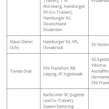
Trainer), 1. FC
Pfullendo
Nürnberg, Hamburger
SV (Co-Trainer),
Hamburger SV,
Deutschland
Studenten
Klaus-Dieter
Hamburger SV, VfL
SV Höntr
Ochs
Osnabrück
SG Egelsb
Viktoria
FSV Frankfurt, RB
Tomas Oral
Aschaffe
Leipzig, FC Ingolstadt
Germania
FSV Frank
Karlsruher SC (Jugend
und Co-Trainer),
Suwon Samsung