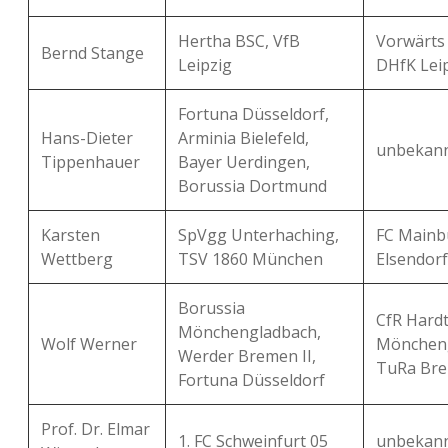
Hertha BSC, VfB
Vorwärts
Bernd Stange
Leipzig
DHfK Lei
Fortuna Düsseldorf,
Hans-Dieter
Arminia Bielefeld,
unbekan
Tippenhauer
Bayer Uerdingen,
Borussia Dortmund
Karsten
SpVgg Unterhaching,
FC Mainb
Wettberg
TSV 1860 München
Elsendorf
Borussia
CfR Hardt
Mönchengladbach,
Wolf Werner
Möncheng
Werder Bremen II,
TuRa Br
Fortuna Düsseldorf
Prof. Dr. Elmar
1. FC Schweinfurt 05
unbekan