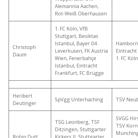
Alemannia Aachen,
Rot-Weiß Oberhausen
1. FC Köln, VfB
Stuttgart, Besiktas
Istanbul, Bayer 04
Hamborn 
Christoph
Leverkusen, FK Austria
Eintracht
Daum
Wien, Fenerbahçe
1. FC Köl
Istanbul, Eintracht
Frankfurt, FC Brügge
Heribert
SpVgg Unterhaching
TSV Neub
Deutinger
SVGG Hir
TSG Leonberg, TSF
TSV Kornt
Ditzingen, Stuttgarter
Münching
Robin Dutt
Kickers II, Stuttgarter