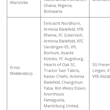
Marotzke
Ghana, Nigeria,
Botswana
Eintracht Nordhorn,
Arminia Bielefeld, VfB
Rheine, FC Gütersloh,
Arminia Bielefeld, KFC
Uerdingen 05, VfL
Bochum, Asante
Kotoko, FC Augsburg,
Hearts of Oak SC,
SG Freren
Ernst
Tractor Sazi Täbris,
Lingen, V
Middendorp
Kaizer Chiefs, Arminia
VfB Alstä
Bielefeld, Changchun
Yatai, Rot-Weiss Essen,
Anorthosis
Famagusta,
Maritzburg United,