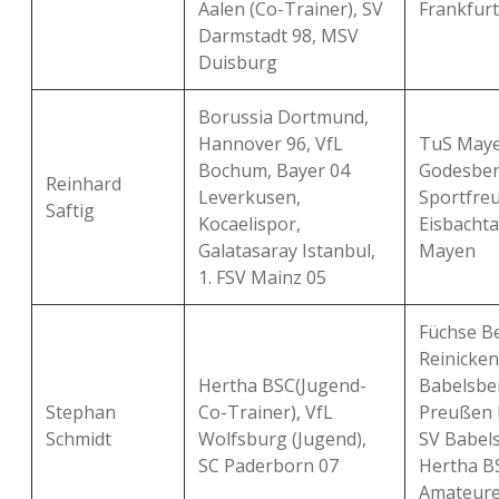
Aalen (Co-Trainer), SV
Frankfurt
Darmstadt 98, MSV
Duisburg
Borussia Dortmund,
Hannover 96, VfL
TuS Maye
Bochum, Bayer 04
Godesber
Reinhard
Leverkusen,
Sportfre
Saftig
Kocaelispor,
Eisbachta
Galatasaray Istanbul,
Mayen
1. FSV Mainz 05
Füchse Be
Reinicken
Hertha BSC(Jugend-
Babelsbe
Stephan
Co-Trainer), VfL
Preußen 
Schmidt
Wolfsburg (Jugend),
SV Babels
SC Paderborn 07
Hertha B
Amateure