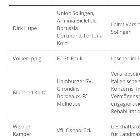
Union Solingen,
Arminia Bielefeld,
Leitet Vers
Dirk Hupe
Borussia
Solingen.
Dortmund, Fortuna
Köln
Volker Ippig
FC St. Pauli
Lascher im 
Vertriebsdir
Hamburger SV,
italienische
Girondins
Konzerns, I
Manfred Kaltz
Bordeaux, FC
Vermögensb
Mulhouse
engagiert si
Rehabilitat
Werner
Geschäftsfü
VfL Osnabrück
Kamper
für Landmas