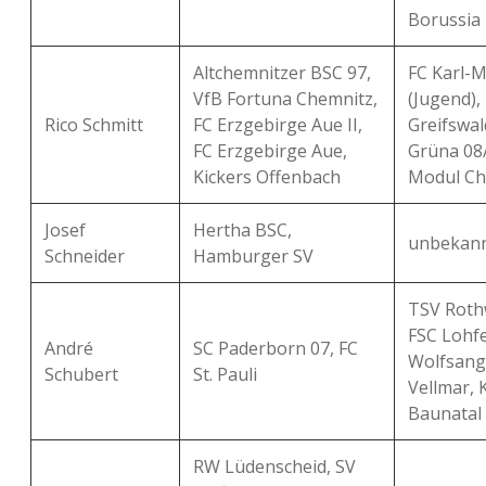
Borussia 
Altchemnitzer BSC 97,
FC Karl-M
VfB Fortuna Chemnitz,
(Jugend)
Rico Schmitt
FC Erzgebirge Aue II,
Greifswal
FC Erzgebirge Aue,
Grüna 08
Kickers Offenbach
Modul Ch
Josef
Hertha BSC,
unbekan
Schneider
Hamburger SV
TSV Roth
FSC Lohf
André
SC Paderborn 07, FC
Wolfsang
Schubert
St. Pauli
Vellmar, 
Baunatal
RW Lüdenscheid, SV