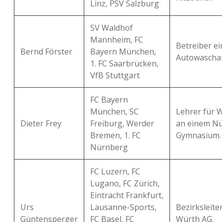
Linz, PSV Salzburg
SV Waldhof
Mannheim, FC
Betreiber ei
Bernd Förster
Bayern München,
Autowascha
1. FC Saarbrücken,
VfB Stuttgart
FC Bayern
München, SC
Lehrer für W
Dieter Frey
Freiburg, Werder
an einem N
Bremen, 1. FC
Gymnasium.
Nürnberg
FC Luzern, FC
Lugano, FC Zürich,
Eintracht Frankfurt,
Urs
Lausanne-Sports,
Bezirksleite
Güntensperger
FC Basel, FC
Würth AG.