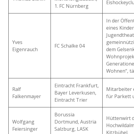
Eishockeyclu
1. FC Nürnberg
In der Öffen
eines Kinde
Jugendtheat
Yves
gemeinnützi
FC Schalke 04
Eigenrauch
dem Gelsenk
Wohnprojekt
Generation
Wohnen“, tät
Eintracht Frankfurt,
Ralf
Mitarbeiter
Bayer Leverkusen,
Falkenmayer
für Parkett 
Eintracht Trier
Borussia
Hüttenwirt 
Wolfgang
Dortmund, Austria
Hochwildalm
Feiersinger
Salzburg, LASK
Kitzbühel.