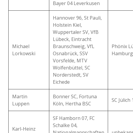
Bayer 04 Leverkusen
Hannover 96, St Pauli,
Holstein Kiel,
Wuppertaler SV, VfB
Lübeck, Eintracht
Michael
Braunschweig, VfL
Phönix L
Lorkowski
Osnabrück, SSV
Hamburg
Vorsfelde, MTV
Wolfenbüttel, SC
Norderstedt, SV
Eichede
Martin
Bonner SC, Fortuna
SC Jülich
Luppen
Köln, Hertha BSC
SF Hamborn 07, FC
Schalke 04,
Karl-Heinz
Nationalmannschaften
unbekan