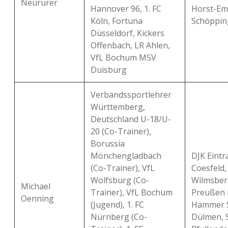
Neururer
Hannover 96, 1. FC
Horst-Em
Köln, Fortuna
Schöppin
Düsseldorf, Kickers
Offenbach, LR Ahlen,
VfL Bochum MSV
Duisburg
Verbandssportlehrer
Württemberg,
Deutschland U-18/U-
20 (Co-Trainer),
Borussia
Mönchengladbach
DJK Eintr
(Co-Trainer), VfL
Coesfeld,
Wolfsburg (Co-
Wilmsber
Michael
Trainer), VfL Bochum
Preußen 
Oenning
(Jugend), 1. FC
Hammer 
Nürnberg (Co-
Dülmen, 