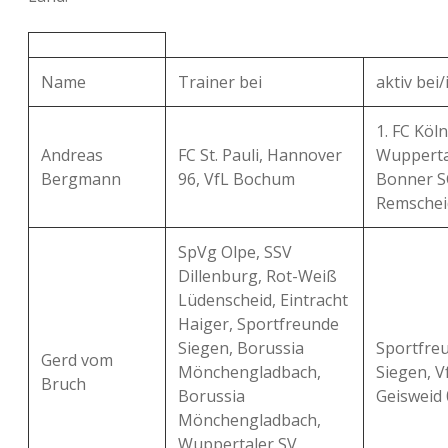
Name
Trainer bei
aktiv bei/
1. FC Köln 
Andreas
FC St. Pauli, Hannover
Wupperta
Bergmann
96, VfL Bochum
Bonner S
Remschei
SpVg Olpe, SSV
Dillenburg, Rot-Weiß
Lüdenscheid, Eintracht
Haiger, Sportfreunde
Siegen, Borussia
Sportfre
Gerd vom
Mönchengladbach,
Siegen, V
Bruch
Borussia
Geisweid 
Mönchengladbach,
Wuppertaler SV,