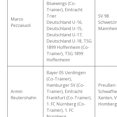
Bluewings (Co-
Trainer), Eintracht
Trier
SV 98
Marco
Deutschland U-16,
Schwetzi
Pezzaiuoli
Deutschland U-15,
Mannhei
Deutschland U-17,
Deutschland U-18, TSG
1899 Hoffenheim (Co-
Trainer), TSG 1899
Hoffenheim
Bayer 05 Uerdingen
(Co-Trainer),
Hamburger SV (Co-
Preußen K
Armin
Trainer), Eintracht
Schwafhe
Reutershahn
Frankfurt (Co-Trainer),
Xanten, V
1. FC Nürnberg (Co-
Homberg
Trainer), 1. FC
Nürnberg