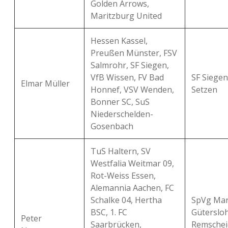
Golden Arrows,
Maritzburg United
Hessen Kassel,
Preußen Münster, FSV
Salmrohr, SF Siegen,
VfB Wissen, FV Bad
SF Siegen
Elmar Müller
Honnef, VSV Wenden,
Setzen
Bonner SC, SuS
Niederschelden-
Gosenbach
TuS Haltern, SV
Westfalia Weitmar 09,
Rot-Weiss Essen,
Alemannia Aachen, FC
Schalke 04, Hertha
SpVg Mar
BSC, 1. FC
Gütersloh
Peter
Saarbrücken,
Remschei