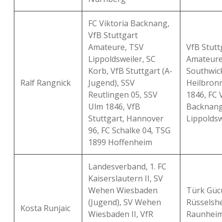
FC Viktoria Backnang,
VfB Stuttgart
Amateure, TSV
VfB Stutt
Lippoldsweiler, SC
Amateure
Korb, VfB Stuttgart (A-
Southwick
Ralf Rangnick
Jugend), SSV
Heilbron
Reutlingen 05, SSV
1846, FC 
Ulm 1846, VfB
Backnang
Stuttgart, Hannover
Lippoldsw
96, FC Schalke 04, TSG
1899 Hoffenheim
Landesverband, 1. FC
Kaiserslautern II, SV
Wehen Wiesbaden
Türk Güc
(Jugend), SV Wehen
Rüsselshe
Kosta Runjaic
Wiesbaden II, VfR
Raunheim