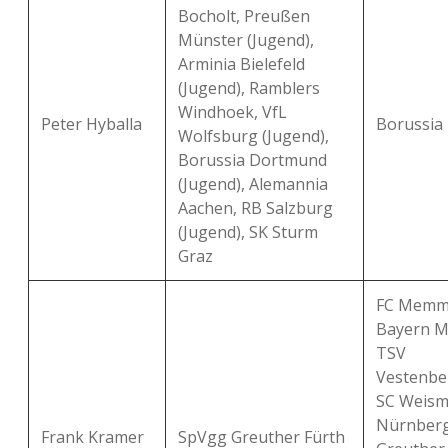
Bocholt, Preußen
Münster (Jugend),
Arminia Bielefeld
(Jugend), Ramblers
Windhoek, VfL
Peter Hyballa
Borussia
Wolfsburg (Jugend),
Borussia Dortmund
(Jugend), Alemannia
Aachen, RB Salzburg
(Jugend), SK Sturm
Graz
FC Memmi
Bayern M
TSV
Vestenbe
SC Weisma
Nürnberg
Frank Kramer
SpVgg Greuther Fürth