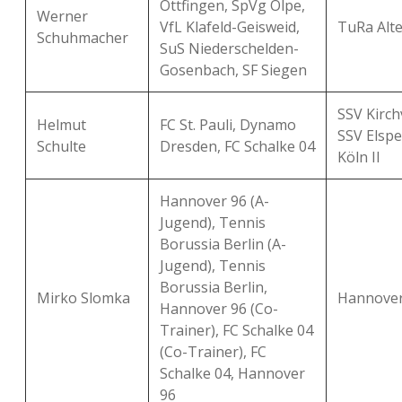
Ottfingen, SpVg Olpe,
Werner
VfL Klafeld-Geisweid,
TuRa Al
Schuhmacher
SuS Niederschelden-
Gosenbach, SF Siegen
SSV Kirch
Helmut
FC St. Pauli, Dynamo
SSV Elspe
Schulte
Dresden, FC Schalke 04
Köln II
Hannover 96 (A-
Jugend), Tennis
Borussia Berlin (A-
Jugend), Tennis
Borussia Berlin,
Mirko Slomka
Hannover 
Hannover 96 (Co-
Trainer), FC Schalke 04
(Co-Trainer), FC
Schalke 04, Hannover
96