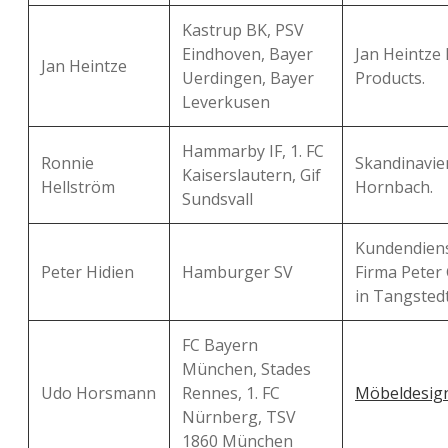
Kastrup BK, PSV
Eindhoven, Bayer
Jan Heintze
Jan Heintze
Uerdingen, Bayer
Products.
Leverkusen
Hammarby IF, 1. FC
Ronnie
Skandinavie
Kaiserslautern, Gif
Hellström
Hornbach.
Sundsvall
Kundendiens
Peter Hidien
Hamburger SV
Firma Peter
in Tangsted
FC Bayern
München, Stades
Udo Horsmann
Rennes, 1. FC
Möbeldesig
Nürnberg, TSV
1860 München