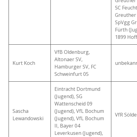
Greuther F
SC Feuch
Greuther 
SpVgg Gr
Fürth (Ju
1899 Hoff
VfB Oldenburg,
Altonaer SV,
Kurt Koch
unbekan
Hamburger SV, FC
Schweinfurt 05
Eintracht Dortmund
(Jugend), SG
Wattenscheid 09
Sascha
(Jugend), VfL Bochum
VfR Sölde
Lewandowski
(Jugend), VfL Bochum
II, Bayer 04
Leverkusen (Jugend),