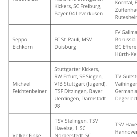
Korntal, 
Kickers, SC Freiburg,
Zuffenha
Bayer 04 Leverkusen
Ruteshei
FV Gallma
Seppo
FC St. Pauli, MSV
Borussia 
Eichkorn
Duisburg
BC Effere
Hürth-Ke
Stuttgarter Kickers,
RW Erfurt, SF Siegen,
TV Gültst
Michael
VfB Stuttgart (Jugend),
Vaihingen
Feichtenbeiner
TSF Ditzingen, Bayer
Germani
Uerdingen, Darmstadt
Degerloc
98
TSV Stelingen, TSV
TSV Have
Havelse, 1. SC
Hannover
Volker Finke
Norderstedt, SC