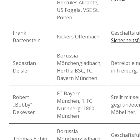
Hercules Alicante,
US Foggia, VSE St.
Pölten
Frank
Geschäftsf
Kickers Offenbach
Bartenstein
Sicherheitsf
Borussia
Sebastian
Mönchengladbach,
Betreibt ein
Deisler
Hertha BSC, FC
in Freiburg.
Bayern München
FC Bayern
Robert
Stellt mit s
München, 1. FC
„Bobby“
gegründeten
Nürnberg, 1860
Dekeyser
Möbel her.
München
Borussia
Geschäftsfü
Thomas Eichin
Mönchengladbach,