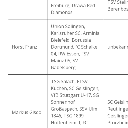
TSV Steli
Freiburg, Urawa Red
Berenbos
Diamonds
Union Solingen,
Karlsruher SC, Arminia
Bielefeld, Borussia
Horst Franz
Dortmund, fC Schalke
unbekan
04, RW Essen, FSV
Mainz 05, SV
Babelsberg
TSG Salach, FTSV
Kuchen, SC Geislingen,
VfB Stuttgart U-17, SG
Sonnenhof
SC Geisli
Großaspach, SSV Ulm
Reutlinge
Markus Gisdol
1846, TSG 1899
Geislingen
Hoffenheim II, FC
Pforzhei