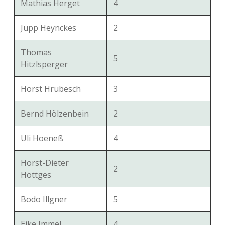
Mathias Herget
4
Jupp Heynckes
2
Thomas
5
Hitzlsperger
Horst Hrubesch
3
Bernd Hölzenbein
2
Uli Hoeneß
4
Horst-Dieter
2
Höttges
Bodo Illgner
5
Eike Immel
4