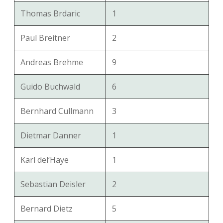
Thomas Brdaric
1
Paul Breitner
2
Andreas Brehme
9
Guido Buchwald
6
Bernhard Cullmann
3
Dietmar Danner
1
Karl del‘Haye
1
Sebastian Deisler
2
Bernard Dietz
5