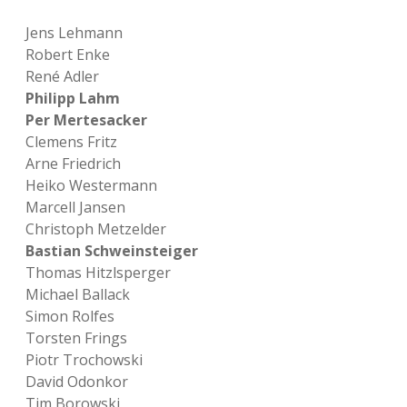
Jens Lehmann
Robert Enke
René Adler
Philipp Lahm
Per Mertesacker
Clemens Fritz
Arne Friedrich
Heiko Westermann
Marcell Jansen
Christoph Metzelder
Bastian Schweinsteiger
Thomas Hitzlsperger
Michael Ballack
Simon Rolfes
Torsten Frings
Piotr Trochowski
David Odonkor
Tim Borowski