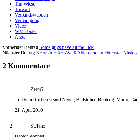
Tim Wiese
Torwart
Verbandswappen
Verteidigung
Video
WM-Kader
Ärzte
Vorheriger Beitrag
Some guys have all the luck
Nächster Beitrag
Korrektur: Rot-Weiß Ahlen doch nicht erster Abstei
2 Kommentare
ZeroG
Jo. Die restlichen 6 sind Neuer, Badstuber, Boateng, Marin, C
21. April 2010
Stefano
Habich doppelt.