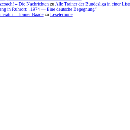
nzcoach! – Die Nachrichten
zu
Alle Trainer der Bundesliga in einer List
eng in Ruhrort: „1974 — Eine deutsche Begegnung“
teratur – Trainer Baade
zu
Lesetermine