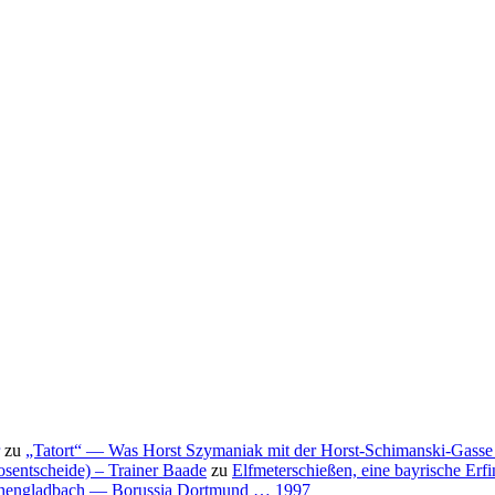
zu
„Tatort“ — Was Horst Szymaniak mit der Horst-Schimanski-Gasse 
osentscheide) – Trainer Baade
zu
Elfmeterschießen, eine bayrische Erf
nchengladbach — Borussia Dortmund … 1997