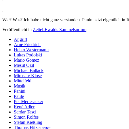
.
.
Wie? Was? Ich habe nicht ganz verstanden. Panini sitzt eigentlich in I
Veröffentlicht in
Zettel-Ewalds Sammelsurium
Angriff
Arne Friedrich
Heiko Westermann
Lukas Podolski
Mario Gomez
Mesut Özil
Michael Ballack
Miroslav Klose
Mittelfeld
Musik
Panini
Paule
Per Mertesacker
René Adler
Serdar Tasci
Simon Rolfes
Stefan Kießling
Thomas Hitzlsperger