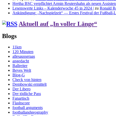
Hertha BSC verpflichtet Armin Reutershahn als neuen Assiste
Lesenswerte Links – Kalenderwoche 45 in 2024 |
zu
Ronald R
Ankündigung: „Nachspielzeit“ — Erstes Festival der Fußball-Li
Aktuell auf „In voller Länge“
Blogs
11km
120 Minuten
allesausseraas
angedacht
Ballreiter
Beves Welt
Blog-G
Check von hinten
Dembowski ermittelt
Der Libero
Der tödliche Pass
Fanartisch
Flashscore
football arguments
footballandgeography