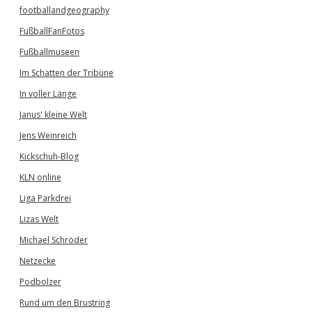
footballandgeography
FußballFanFotos
Fußballmuseen
Im Schatten der Tribüne
In voller Länge
Janus' kleine Welt
Jens Weinreich
Kickschuh-Blog
KLN online
Liga Parkdrei
Lizas Welt
Michael Schröder
Netzecke
Podbolzer
Rund um den Brustring