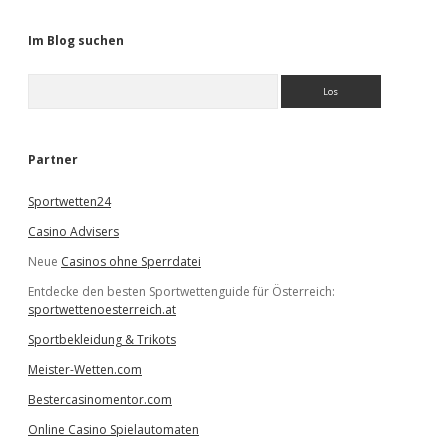
Im Blog suchen
S
u
c
h
e
Partner
n
Sportwetten24
Casino Advisers
Neue
Casinos ohne Sperrdatei
Entdecke den besten Sportwettenguide für Österreich:
sportwettenoesterreich.at
Sportbekleidung & Trikots
Meister-Wetten.com
Bestercasinomentor.com
Online Casino Spielautomaten