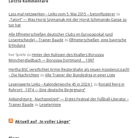
Letzte Kommentare
Lass mal netzwerken – Links vom 5. Mai 2015 – betonflüsterer
zu
„Tatort“ — Was Horst Szymaniak mit der Horst-Schimanski-Gasse zu
tun hat
Alle Elfmeterschießen deutscher Clubs im Europapokal (und
Losentscheide) – Trainer Baade
zu
Elfmeterschießen, eine bayrische
Erfindung
live Spiele
zu
Hinter den Kulissen des Knallers Borussia
Mönchengladbach — Borussia Dortmund … 1997
Hertha BSC verpflichtet Armin Reutershahn als neuen Assistenzcoach!
– Die Nachrichten
zu
Alle Trainer der Bundesliga in einer Liste
Lesenswerte Links – Kalenderwoche 45 in 2024 |
zu
Ronald Reng in
Ruhrort: „1974 — Eine deutsche Begegnung“
Ankündigung: „Nachspielzeit“ — Erstes Festival der Fußball-Literatur –
Trainer Baade
zu
Lesetermine
Aktuell auf „In voller Länge“