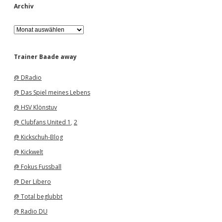
Archiv
A
r
c
h
Trainer Baade away
i
v
@ DRadio
@ Das Spiel meines Lebens
@ HSV Klönstuv
@ Clubfans United 1
,
2
@ Kickschuh-Blog
@ Kickwelt
@ Fokus Fussball
@ Der Libero
@ Total beglubbt
@ Radio DU