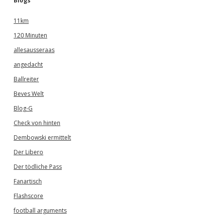
Blogs
11km
120 Minuten
allesausseraas
angedacht
Ballreiter
Beves Welt
Blog-G
Check von hinten
Dembowski ermittelt
Der Libero
Der tödliche Pass
Fanartisch
Flashscore
football arguments