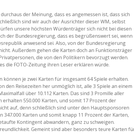
a
r durchaus der Meinung, dass es angemessen ist, dass sich
chließlich sind wir auch der Ausrichter dieser WM, selbst
a
ürfen unsere höchsten Würdenträger sich nicht bei diesen
sch der Bundesregierung, dass es begrüßenswert sei, wenn
esrepublik anwesend sei. Also, von der Bundesregierung
d
 nicht. Außerdem gehen die Karten doch an Funktionsträger
rivatpersonen, die von den Politikern bevorzugt werden.
e
s es die FOTO-Zeitung ihren Leser erklären würde.
 können je zwei Karten für insgesamt 64 Spiele erhalten.
n den Reisezeiten her unmöglich ist, alle 3 Spiele an einem
ximalfall über 10.112 Karten. Das sind 3 Promille aller
erhalten 550.000 Karten, und somit 17 Prozent der
nicht auf, denn schließlich sind unter den Hauptsponsoren
n 347.000 Karten und somit knapp 11 Prozent der Karten,
getaufte Kontingent abwandern, ganz zu schweigen.
reundlichkeit. Gemeint sind aber besonders teure Karten fü