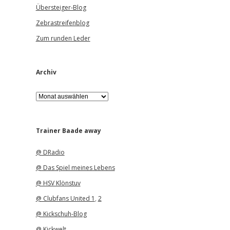
Übersteiger-Blog
Zebrastreifenblog
Zum runden Leder
Archiv
A
r
c
h
i
Trainer Baade away
v
@ DRadio
@ Das Spiel meines Lebens
@ HSV Klönstuv
@ Clubfans United 1
,
2
@ Kickschuh-Blog
@ Kickwelt