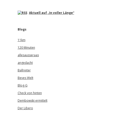
Aktuell auf „In voller Länge“
Blogs
11km
120 Minuten
allesausseraas
angedacht
Ballreiter
Beves Welt
Blog-G
Check von hinten
Dembowski ermittelt
Der Libero