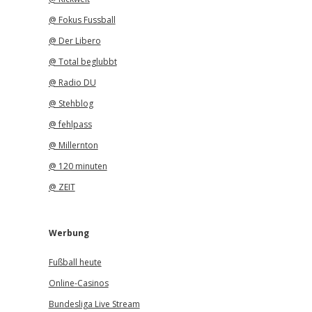
@ Fokus Fussball
@ Der Libero
@ Total beglubbt
@ Radio DU
@ Stehblog
@ fehlpass
@ Millernton
@ 120 minuten
@ ZEIT
Werbung
Fußball heute
Online-Casinos
Bundesliga Live Stream