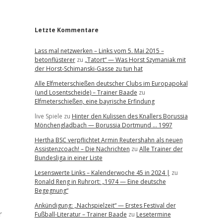
r
Letzte Kommentare
Lass mal netzwerken – Links vom 5. Mai 2015 –
betonflüsterer
zu
„Tatort“ — Was Horst Szymaniak mit
der Horst-Schimanski-Gasse zu tun hat
Alle Elfmeterschießen deutscher Clubs im Europapokal
(und Losentscheide) – Trainer Baade
zu
Elfmeterschießen, eine bayrische Erfindung
live Spiele
zu
Hinter den Kulissen des Knallers Borussia
Mönchengladbach — Borussia Dortmund … 1997
Hertha BSC verpflichtet Armin Reutershahn als neuen
Assistenzcoach! – Die Nachrichten
zu
Alle Trainer der
Bundesliga in einer Liste
Lesenswerte Links – Kalenderwoche 45 in 2024 |
zu
Ronald Reng in Ruhrort: „1974 — Eine deutsche
Begegnung“
Ankündigung: „Nachspielzeit“ — Erstes Festival der
r
Fußball-Literatur – Trainer Baade
zu
Lesetermine