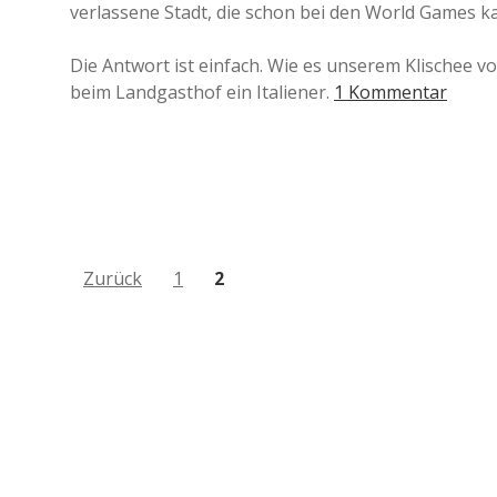
verlassene Stadt, die schon bei den World Games
Die Antwort ist einfach. Wie es unserem Klischee von
beim Landgasthof ein Italiener.
1 Kommentar
B
Zurück
1
2
e
i
t
r
a