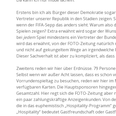
Da kann ich nur müde lächeln.
Erstens bin ich als Bürger dieser Demokratie soga
Vertreter unserer Republik in den Stadien zeigen. S
wenn der FIFA-Sepp das anders sieht. Warum also d
Spielen zeigen? Extra erwähnt wird sogar der Wun
bei
jedem
Spiel mindestens ein Vertreter der Bund
wird das erwähnt, von der FOTO-Zeitung natürlich
und nicht auf gekungeltem Wege an irgendwelche P
Dieser Sachverhalt ist aber zu kompliziert, als das
Zweitens reden wir hier über Erdnüsse. 79 Personen
Selbst wenn wir außer Acht lassen, dass es schon vo
Vorrundenspieltag zu besuchen, reden wir hier im Ma
verfügbaren Karten. Die Hauptsponsoren hingegen 
Gesamtzahl. Hier regt sich die FOTO-Zeitung aber 
ein paar zahlungskräftige Anzeigenkunden. Von de
die in das euphemistisch „Hospitality-Programm“ 
„Hospitality“ bedeutet Gastfreundschaft oder Gastf