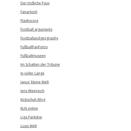
Der tödliche Pass
Fanartisch
Flashscore
football arguments
footballandgeography
FußballFanFotos
Fußballmuseen
Im Schatten der Tribüne
In voller Länge
Janus' kleine Welt
Jens Weinreich
Kickschuh-Blog
KLN online
Liga Parkdrei
Lizas Welt