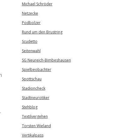
Michael Schröder
Netzecke
Podbolzer
Rund um den Brustring
Scudetto
Seitenwahl
SG Neureich-Bimbeshausen
Spielbeobachter
n
Spottschau
Stadioncheck
Stadtneurotiker
Stehblog
r
Textilvergehen
Torsten Wieland
Vertikalpass