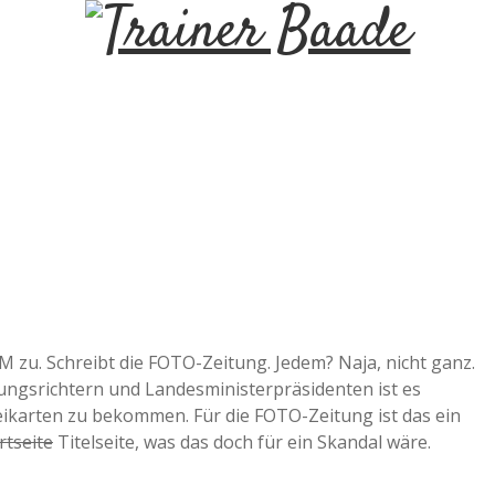
T
r
a
i
n
e
M zu. Schreibt die FOTO-Zeitung. Jedem? Naja, nicht ganz.
ungsrichtern und Landesministerpräsidenten ist es
r
Freikarten zu bekommen. Für die FOTO-Zeitung ist das ein
rtseite
Titelseite, was das doch für ein Skandal wäre.
B