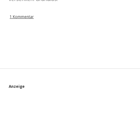
1 Kommentar
S
Anzeige
i
d
e