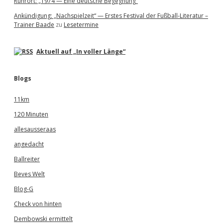
Ruhrort: „1974 — Eine deutsche Begegnung“
Ankündigung: „Nachspielzeit“ — Erstes Festival der Fußball-Literatur –
Trainer Baade
zu
Lesetermine
Aktuell auf „In voller Länge“
Blogs
11km
120 Minuten
allesausseraas
angedacht
Ballreiter
Beves Welt
Blog-G
Check von hinten
Dembowski ermittelt