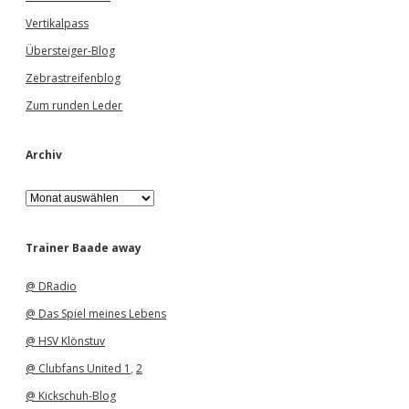
Vertikalpass
Übersteiger-Blog
Zebrastreifenblog
Zum runden Leder
Archiv
A
r
c
h
Trainer Baade away
i
v
@ DRadio
@ Das Spiel meines Lebens
@ HSV Klönstuv
@ Clubfans United 1
,
2
@ Kickschuh-Blog