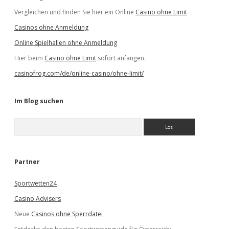
Vergleichen und finden Sie hier ein Online
Casino ohne Limit
Casinos ohne Anmeldung
Online Spielhallen ohne Anmeldung
Hier beim
Casino ohne Limit
sofort anfangen.
casinofrog.com/de/online-casino/ohne-limit/
Im Blog suchen
S
u
c
h
e
Partner
n
Sportwetten24
Casino Advisers
Neue
Casinos ohne Sperrdatei