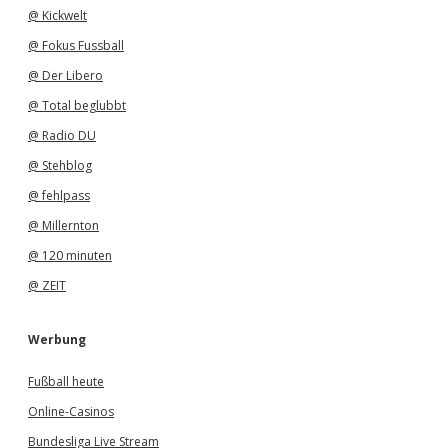
@ Kickwelt
@ Fokus Fussball
@ Der Libero
@ Total beglubbt
@ Radio DU
@ Stehblog
@ fehlpass
@ Millernton
@ 120 minuten
@ ZEIT
Werbung
Fußball heute
Online-Casinos
Bundesliga Live Stream