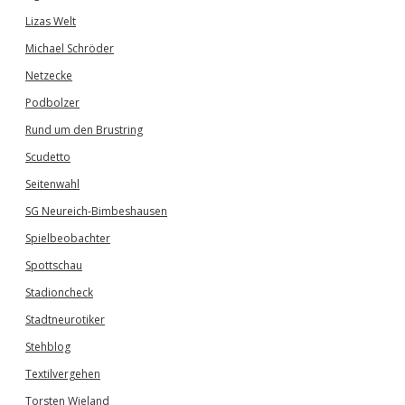
Lizas Welt
Michael Schröder
Netzecke
Podbolzer
Rund um den Brustring
Scudetto
Seitenwahl
SG Neureich-Bimbeshausen
Spielbeobachter
Spottschau
Stadioncheck
Stadtneurotiker
Stehblog
Textilvergehen
Torsten Wieland