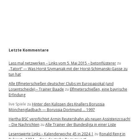
b
a
r
Letzte Kommentare
Lass mal netzwerken – Links vom 5. Mai 2015 – betonflüsterer
zu
„Tatort“ — Was Horst Szymaniak mit der Horst-Schimanski-Gasse zu
tun hat
Alle Elfmeterschießen deutscher Clubs im Europapokal (und
Losentscheide) – Trainer Baade
zu
Elfmeterschießen, eine bayrische
Erfindung
live Spiele
zu
Hinter den Kulissen des Knallers Borussia
Mönchengladbach — Borussia Dortmund … 1997
Hertha BSC verpflichtet Armin Reutershahn als neuen Assistenzcoach!
– Die Nachrichten
zu
Alle Trainer der Bundesliga in einer Liste
Lesenswerte Links – Kalenderwoche 45 in 2024 |
zu
Ronald Reng in