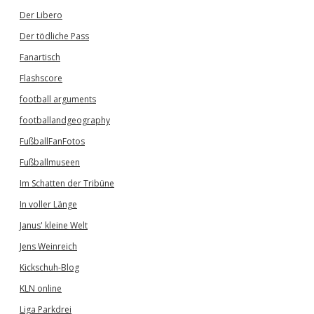
Der Libero
Der tödliche Pass
Fanartisch
Flashscore
football arguments
footballandgeography
FußballFanFotos
Fußballmuseen
Im Schatten der Tribüne
In voller Länge
Janus' kleine Welt
Jens Weinreich
Kickschuh-Blog
KLN online
Liga Parkdrei