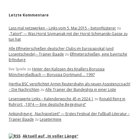
r
Letzte Kommentare
Lass mal netzwerken – Links vom 5. Mai 2015 – betonflüsterer
zu
„Tatort“ — Was Horst Szymaniak mit der Horst-Schimanski-Gasse zu
tun hat
Alle Elfmeterschießen deutscher Clubs im Europapokal (und
Losentscheide) – Trainer Baade
zu
Elfmeterschießen, eine bayrische
Erfindung
live Spiele
zu
Hinter den Kulissen des Knallers Borussia
Mönchengladbach — Borussia Dortmund … 1997
Hertha BSC verpflichtet Armin Reutershahn als neuen Assistenzcoach!
– Die Nachrichten
zu
Alle Trainer der Bundesliga in einer Liste
Lesenswerte Links – Kalenderwoche 45 in 2024 |
zu
Ronald Reng in
Ruhrort: „1974 — Eine deutsche Begegnung“
Ankündigung: „Nachspielzeit“ — Erstes Festival der Fußball-Literatur –
Trainer Baade
zu
Lesetermine
Aktuell auf „In voller Länge“