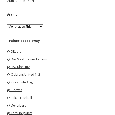
Zum runden Leder
Archiv
A
r
c
h
Trainer Baade away
i
v
@ DRadio
@ Das Spiel meines Lebens
@ HSV Klönstuv
@ Clubfans United 1
,
2
@ Kickschuh-Blog
@ Kickwelt
@ Fokus Fussball
@ Der Libero
@ Total beglubbt