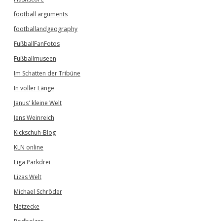
football arguments
footballandgeography
FußballFanFotos
Fußballmuseen
Im Schatten der Tribüne
In voller Länge
Janus' kleine Welt
Jens Weinreich
Kickschuh-Blog
KLN online
Liga Parkdrei
Lizas Welt
Michael Schröder
Netzecke