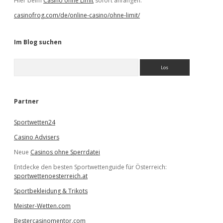
Hier beim
Casino ohne Limit
sofort anfangen.
casinofrog.com/de/online-casino/ohne-limit/
Im Blog suchen
S
u
c
h
e
Partner
n
Sportwetten24
Casino Advisers
Neue
Casinos ohne Sperrdatei
Entdecke den besten Sportwettenguide für Österreich:
sportwettenoesterreich.at
Sportbekleidung & Trikots
Meister-Wetten.com
Bestercasinomentor.com