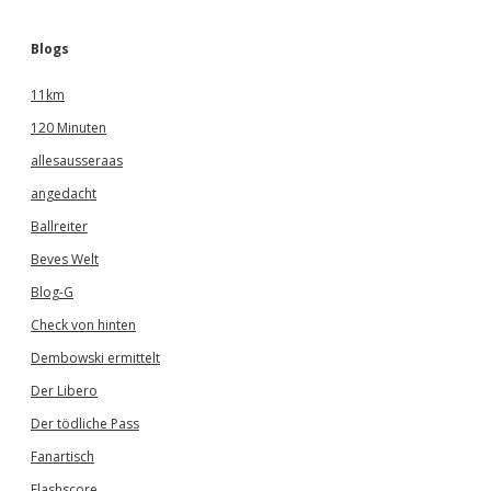
Blogs
11km
120 Minuten
allesausseraas
angedacht
Ballreiter
Beves Welt
Blog-G
Check von hinten
Dembowski ermittelt
Der Libero
Der tödliche Pass
Fanartisch
Flashscore