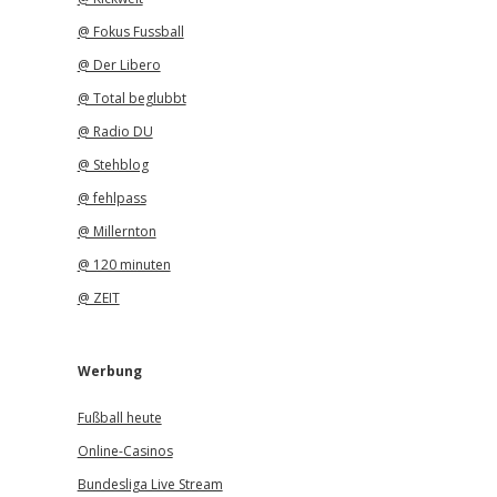
@ Fokus Fussball
@ Der Libero
@ Total beglubbt
@ Radio DU
@ Stehblog
@ fehlpass
@ Millernton
@ 120 minuten
@ ZEIT
Werbung
Fußball heute
Online-Casinos
Bundesliga Live Stream