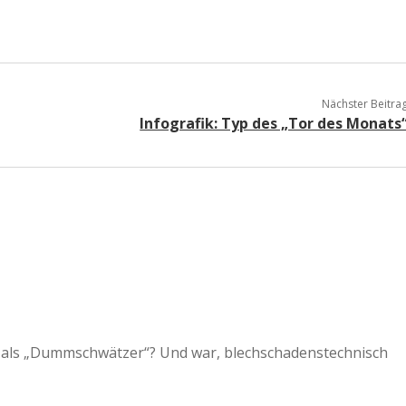
Nächster Beitra
Infografik: Typ des „Tor des Monats
 als „Dummschwätzer“? Und war, blechschadenstechnisch