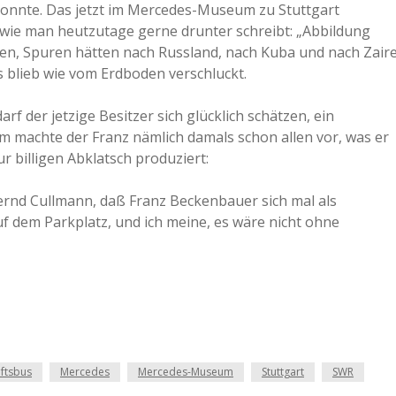
onnte. Das jetzt im Mercedes-Museum zu Stuttgart
a
r wie man heutzutage gerne drunter schreibt: „Abbildung
llen, Spuren hätten nach Russland, nach Kuba und nach Zair
s blieb wie vom Erdboden verschluckt.
a
darf der jetzige Besitzer sich glücklich schätzen, ein
d
em machte der Franz nämlich damals schon allen vor, was er
r billigen Abklatsch produziert:
e
ernd Cullmann, daß Franz Beckenbauer sich mal als
uf dem Parkplatz, und ich meine, es wäre nicht ohne
ftsbus
Mercedes
Mercedes-Museum
Stuttgart
SWR