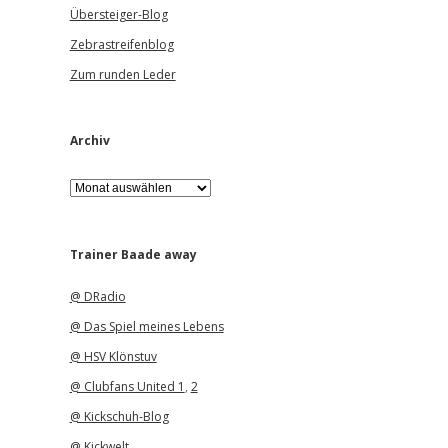
Übersteiger-Blog
Zebrastreifenblog
Zum runden Leder
Archiv
A
r
c
h
i
Trainer Baade away
v
@ DRadio
@ Das Spiel meines Lebens
@ HSV Klönstuv
@ Clubfans United 1
,
2
@ Kickschuh-Blog
@ Kickwelt