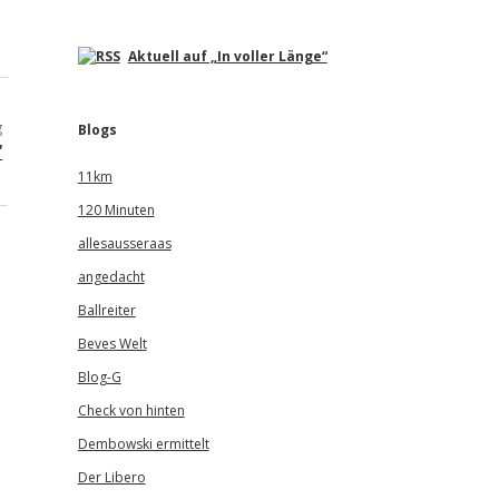
Aktuell auf „In voller Länge“
g
Blogs
“
11km
120 Minuten
allesausseraas
angedacht
Ballreiter
Beves Welt
Blog-G
Check von hinten
Dembowski ermittelt
Der Libero