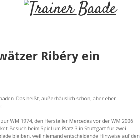
T
r
a
tzer Ribéry ein
i
n
e
paden. Das heißt, außerhäuslich schon, aber eher …
:
r
zur WM 1974, den Hersteller Mercedes vor der WM 2006
ket-Besuch beim Spiel um Platz 3 in Stuttgart für zwei
B
lade bleiben, weil niemand entscheidende Hinweise auf den