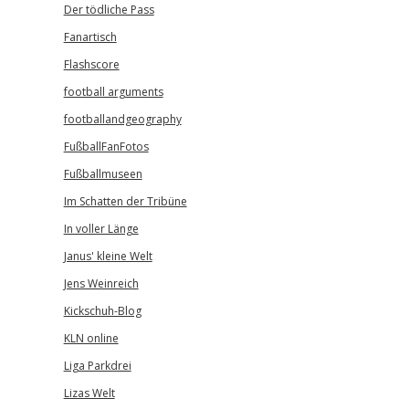
Der tödliche Pass
Fanartisch
Flashscore
football arguments
footballandgeography
FußballFanFotos
Fußballmuseen
Im Schatten der Tribüne
In voller Länge
Janus' kleine Welt
Jens Weinreich
Kickschuh-Blog
KLN online
Liga Parkdrei
Lizas Welt