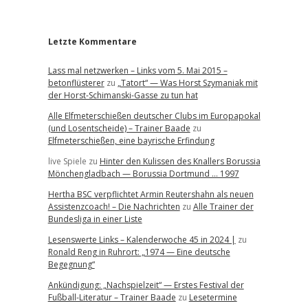
r
Letzte Kommentare
Lass mal netzwerken – Links vom 5. Mai 2015 –
betonflüsterer
zu
„Tatort“ — Was Horst Szymaniak mit
der Horst-Schimanski-Gasse zu tun hat
Alle Elfmeterschießen deutscher Clubs im Europapokal
(und Losentscheide) – Trainer Baade
zu
Elfmeterschießen, eine bayrische Erfindung
live Spiele
zu
Hinter den Kulissen des Knallers Borussia
Mönchengladbach — Borussia Dortmund … 1997
Hertha BSC verpflichtet Armin Reutershahn als neuen
Assistenzcoach! – Die Nachrichten
zu
Alle Trainer der
Bundesliga in einer Liste
Lesenswerte Links – Kalenderwoche 45 in 2024 |
zu
Ronald Reng in Ruhrort: „1974 — Eine deutsche
Begegnung“
Ankündigung: „Nachspielzeit“ — Erstes Festival der
Fußball-Literatur – Trainer Baade
zu
Lesetermine