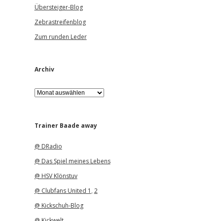
Übersteiger-Blog
Zebrastreifenblog
Zum runden Leder
Archiv
A
r
c
h
i
Trainer Baade away
v
@ DRadio
@ Das Spiel meines Lebens
@ HSV Klönstuv
@ Clubfans United 1
,
2
@ Kickschuh-Blog
@ Kickwelt