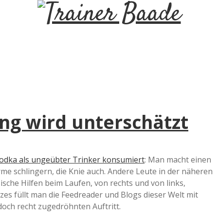
T
r
a
i
ng wird unterschätzt
n
e
odka als ungeübter Trinker konsumiert
: Man macht einen
me schlingern, die Knie auch. Andere Leute in der näheren
r
sche Hilfen beim Laufen, von rechts und von links,
es füllt man die Feedreader und Blogs dieser Welt mit
B
doch recht zugedröhnten Auftritt.