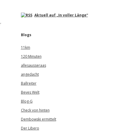
Aktuell auf „In voller Länge“
r
Blogs
11km
120 Minuten
allesausseraas
angedacht
Ballreiter
Beves Welt
Blog-G
Check von hinten
Dembowski ermittelt
Der Libero