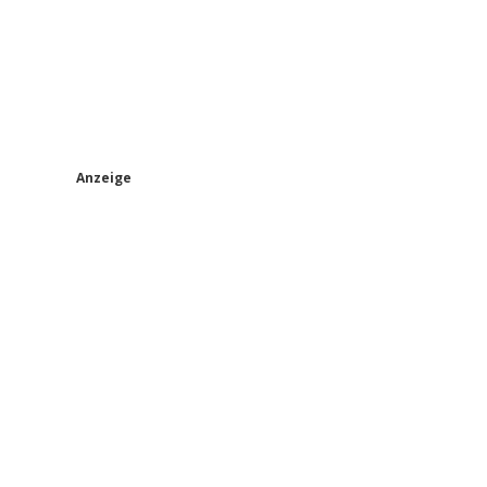
S
Anzeige
i
d
e
b
a