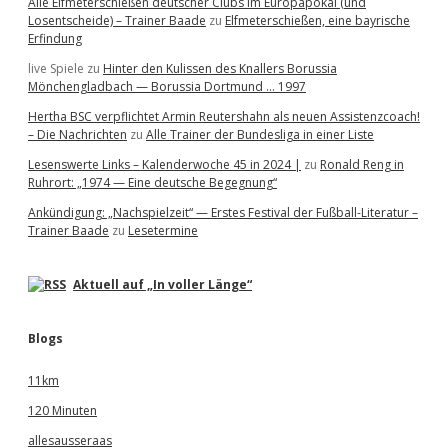
Alle Elfmeterschießen deutscher Clubs im Europapokal (und
Losentscheide) – Trainer Baade
zu
Elfmeterschießen, eine bayrische
Erfindung
live Spiele
zu
Hinter den Kulissen des Knallers Borussia
Mönchengladbach — Borussia Dortmund … 1997
Hertha BSC verpflichtet Armin Reutershahn als neuen Assistenzcoach!
– Die Nachrichten
zu
Alle Trainer der Bundesliga in einer Liste
Lesenswerte Links – Kalenderwoche 45 in 2024 |
zu
Ronald Reng in
Ruhrort: „1974 — Eine deutsche Begegnung“
Ankündigung: „Nachspielzeit“ — Erstes Festival der Fußball-Literatur –
Trainer Baade
zu
Lesetermine
Aktuell auf „In voller Länge“
Blogs
11km
120 Minuten
allesausseraas