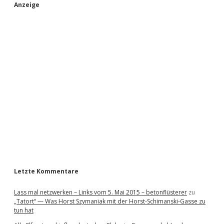
S
Anzeige
i
d
e
b
a
r
Letzte Kommentare
Lass mal netzwerken – Links vom 5. Mai 2015 – betonflüsterer
zu
„Tatort“ — Was Horst Szymaniak mit der Horst-Schimanski-Gasse zu
tun hat