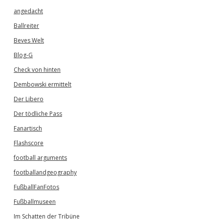
angedacht
Ballreiter
Beves Welt
Blog-G
Check von hinten
Dembowski ermittelt
Der Libero
Der tödliche Pass
Fanartisch
Flashscore
football arguments
footballandgeography
FußballFanFotos
Fußballmuseen
Im Schatten der Tribüne