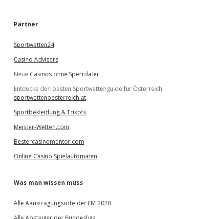
c
h
e
Partner
n
Sportwetten24
Casino Advisers
Neue
Casinos ohne Sperrdatei
Entdecke den besten Sportwettenguide für Österreich:
sportwettenoesterreich.at
Sportbekleidung & Trikots
Meister-Wetten.com
Bestercasinomentor.com
Online Casino Spielautomaten
Was man wissen muss
Alle Aaustragungsorte der EM 2020
Alle Absteiger der Bundesliga