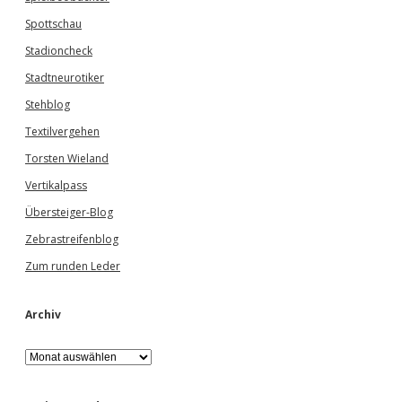
Spottschau
Stadioncheck
Stadtneurotiker
Stehblog
Textilvergehen
Torsten Wieland
Vertikalpass
Übersteiger-Blog
Zebrastreifenblog
Zum runden Leder
Archiv
A
r
c
h