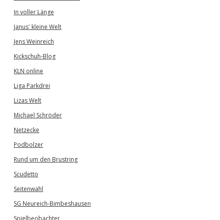
In voller Länge
Janus' kleine Welt
Jens Weinreich
Kickschuh-Blog
KLN online
Liga Parkdrei
Lizas Welt
Michael Schröder
Netzecke
Podbolzer
Rund um den Brustring
Scudetto
Seitenwahl
SG Neureich-Bimbeshausen
Spielbeobachter