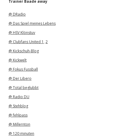
Trainer Baade away
i
v
@ DRadio
@ Das Spiel meines Lebens
@ HSV Klönstuv
@ Clubfans United 1
,
2
@ Kickschuh-Blog
@ Kickwelt
@ Fokus Fussball
@ Der Libero
@ Total beglubbt
@ Radio DU
@ Stehblog
@ fehlpass
@ Millernton
@ 120 minuten