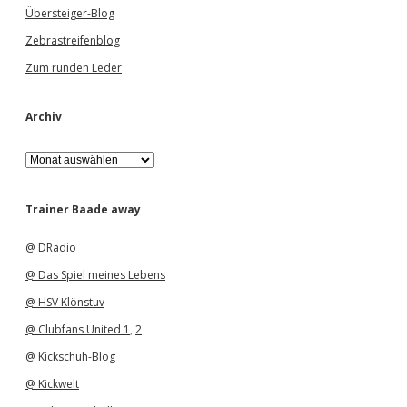
Übersteiger-Blog
Zebrastreifenblog
Zum runden Leder
Archiv
A
r
c
h
Trainer Baade away
i
v
@ DRadio
@ Das Spiel meines Lebens
@ HSV Klönstuv
@ Clubfans United 1
,
2
@ Kickschuh-Blog
@ Kickwelt