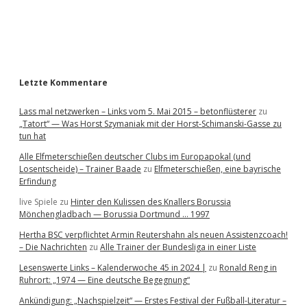
a
r
Letzte Kommentare
Lass mal netzwerken – Links vom 5. Mai 2015 – betonflüsterer
zu
„Tatort“ — Was Horst Szymaniak mit der Horst-Schimanski-Gasse zu
tun hat
Alle Elfmeterschießen deutscher Clubs im Europapokal (und
Losentscheide) – Trainer Baade
zu
Elfmeterschießen, eine bayrische
Erfindung
live Spiele
zu
Hinter den Kulissen des Knallers Borussia
Mönchengladbach — Borussia Dortmund … 1997
Hertha BSC verpflichtet Armin Reutershahn als neuen Assistenzcoach!
– Die Nachrichten
zu
Alle Trainer der Bundesliga in einer Liste
Lesenswerte Links – Kalenderwoche 45 in 2024 |
zu
Ronald Reng in
Ruhrort: „1974 — Eine deutsche Begegnung“
Ankündigung: „Nachspielzeit“ — Erstes Festival der Fußball-Literatur –