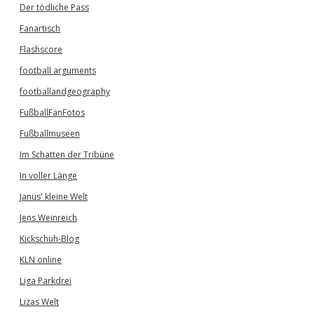
Der tödliche Pass
Fanartisch
Flashscore
football arguments
footballandgeography
FußballFanFotos
Fußballmuseen
Im Schatten der Tribüne
In voller Länge
Janus' kleine Welt
Jens Weinreich
Kickschuh-Blog
KLN online
Liga Parkdrei
Lizas Welt