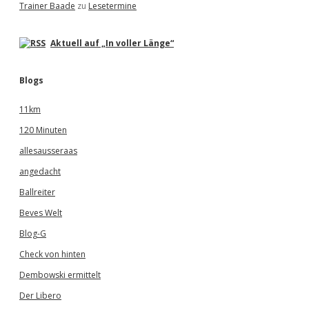
Trainer Baade
zu
Lesetermine
Aktuell auf „In voller Länge“
Blogs
11km
120 Minuten
allesausseraas
angedacht
Ballreiter
Beves Welt
Blog-G
Check von hinten
Dembowski ermittelt
Der Libero