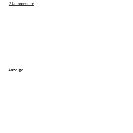
2 Kommentare
S
Anzeige
i
d
e
b