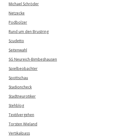
Michael Schröder
Netzecke
Podbolzer
Rund um den Brustring
Scudetto
Seitenwahl
SG Neureich-Bimbeshausen
Spielbeobachter
Spottschau
Stadioncheck
Stadtneurotiker
Stehblog
Textilvergehen
Torsten Wieland
Vertikalpass