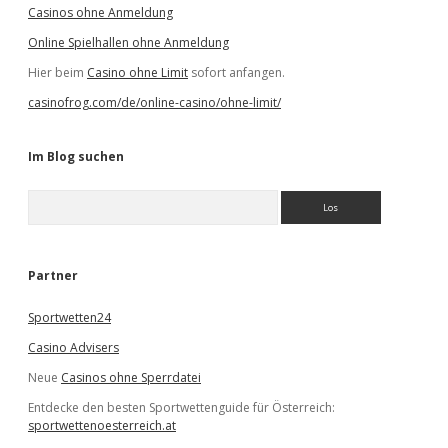
Casinos ohne Anmeldung
Online Spielhallen ohne Anmeldung
Hier beim
Casino ohne Limit
sofort anfangen.
casinofrog.com/de/online-casino/ohne-limit/
Im Blog suchen
S
u
c
h
e
Partner
n
Sportwetten24
Casino Advisers
Neue
Casinos ohne Sperrdatei
Entdecke den besten Sportwettenguide für Österreich:
sportwettenoesterreich.at