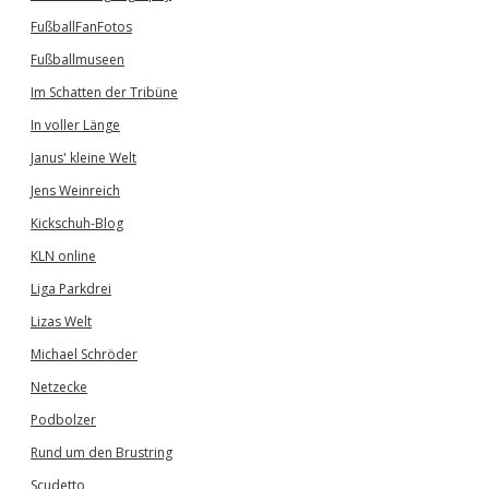
FußballFanFotos
Fußballmuseen
Im Schatten der Tribüne
In voller Länge
Janus' kleine Welt
Jens Weinreich
Kickschuh-Blog
KLN online
Liga Parkdrei
Lizas Welt
Michael Schröder
Netzecke
Podbolzer
Rund um den Brustring
Scudetto