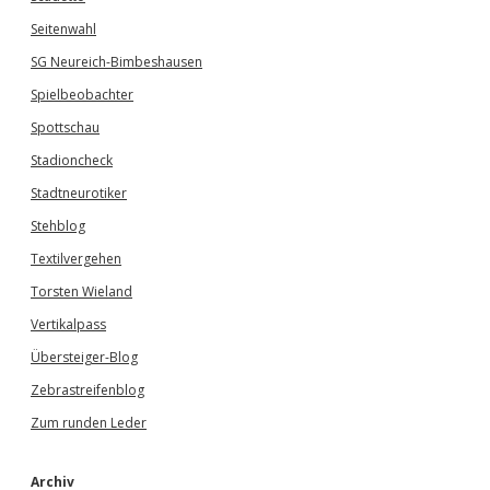
Seitenwahl
SG Neureich-Bimbeshausen
Spielbeobachter
Spottschau
Stadioncheck
Stadtneurotiker
Stehblog
Textilvergehen
Torsten Wieland
Vertikalpass
Übersteiger-Blog
Zebrastreifenblog
Zum runden Leder
Archiv