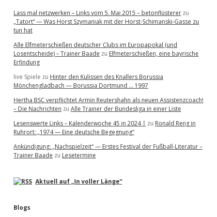
Lass mal netzwerken – Links vom 5. Mai 2015 – betonflüsterer
zu
„Tatort“ — Was Horst Szymaniak mit der Horst-Schimanski-Gasse zu
tun hat
Alle Elfmeterschießen deutscher Clubs im Europapokal (und
Losentscheide) – Trainer Baade
zu
Elfmeterschießen, eine bayrische
Erfindung
live Spiele
zu
Hinter den Kulissen des Knallers Borussia
Mönchengladbach — Borussia Dortmund … 1997
Hertha BSC verpflichtet Armin Reutershahn als neuen Assistenzcoach!
– Die Nachrichten
zu
Alle Trainer der Bundesliga in einer Liste
Lesenswerte Links – Kalenderwoche 45 in 2024 |
zu
Ronald Reng in
Ruhrort: „1974 — Eine deutsche Begegnung“
Ankündigung: „Nachspielzeit“ — Erstes Festival der Fußball-Literatur –
Trainer Baade
zu
Lesetermine
Aktuell auf „In voller Länge“
Blogs