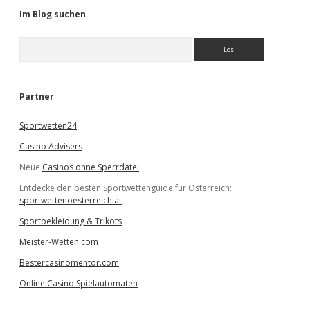
Im Blog suchen
S
u
c
h
e
Partner
n
Sportwetten24
Casino Advisers
Neue
Casinos ohne Sperrdatei
Entdecke den besten Sportwettenguide für Österreich:
sportwettenoesterreich.at
Sportbekleidung & Trikots
Meister-Wetten.com
Bestercasinomentor.com
Online Casino Spielautomaten