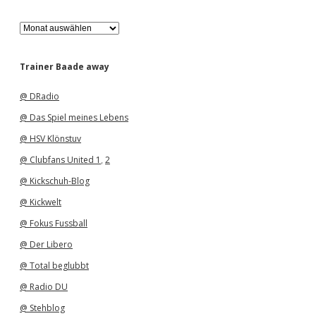
A
r
c
h
Trainer Baade away
i
v
@ DRadio
@ Das Spiel meines Lebens
@ HSV Klönstuv
@ Clubfans United 1
,
2
@ Kickschuh-Blog
@ Kickwelt
@ Fokus Fussball
@ Der Libero
@ Total beglubbt
@ Radio DU
@ Stehblog