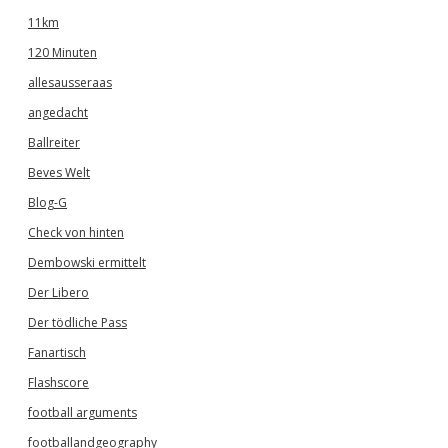
11km
120 Minuten
allesausseraas
angedacht
Ballreiter
Beves Welt
Blog-G
Check von hinten
Dembowski ermittelt
Der Libero
Der tödliche Pass
Fanartisch
Flashscore
football arguments
footballandgeography