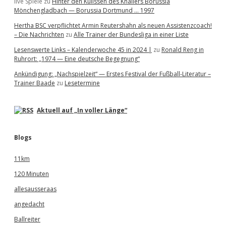
live Spiele
zu
Hinter den Kulissen des Knallers Borussia
Mönchengladbach — Borussia Dortmund … 1997
Hertha BSC verpflichtet Armin Reutershahn als neuen Assistenzcoach!
– Die Nachrichten
zu
Alle Trainer der Bundesliga in einer Liste
Lesenswerte Links – Kalenderwoche 45 in 2024 |
zu
Ronald Reng in
Ruhrort: „1974 — Eine deutsche Begegnung“
Ankündigung: „Nachspielzeit“ — Erstes Festival der Fußball-Literatur –
Trainer Baade
zu
Lesetermine
Aktuell auf „In voller Länge“
Blogs
11km
120 Minuten
allesausseraas
angedacht
Ballreiter