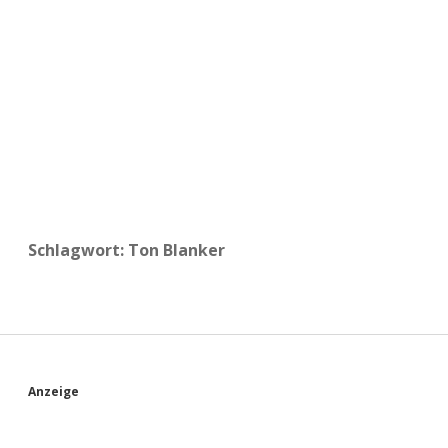
a
d
e
Schlagwort:
Ton Blanker
S
Anzeige