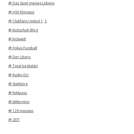
@ Das Spiel meines Lebens
@ HSV Klönstuv
@ Clubfans United 1
,
2
@ Kickschuh-Blog
@ Kickwelt
@ Fokus Fussball
@ Der Libero
@ Total beglubbt
@ Radio DU
@ Stehblog
@ fehlpass
@ Millernton
@ 120 minuten
@ ZEIT