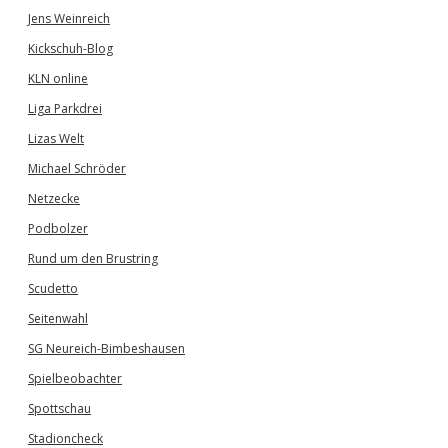
Jens Weinreich
Kickschuh-Blog
KLN online
Liga Parkdrei
Lizas Welt
Michael Schröder
Netzecke
Podbolzer
Rund um den Brustring
Scudetto
Seitenwahl
SG Neureich-Bimbeshausen
Spielbeobachter
Spottschau
Stadioncheck