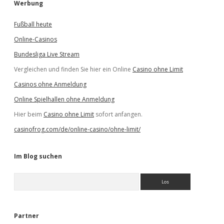
Werbung
Fußball heute
Online-Casinos
Bundesliga Live Stream
Vergleichen und finden Sie hier ein Online
Casino ohne Limit
Casinos ohne Anmeldung
Online Spielhallen ohne Anmeldung
Hier beim
Casino ohne Limit
sofort anfangen.
casinofrog.com/de/online-casino/ohne-limit/
Im Blog suchen
S
u
c
h
e
Partner
n