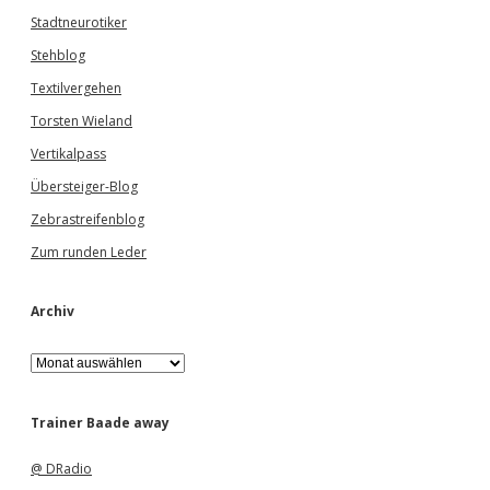
Stadtneurotiker
Stehblog
Textilvergehen
Torsten Wieland
Vertikalpass
Übersteiger-Blog
Zebrastreifenblog
Zum runden Leder
Archiv
A
r
c
h
Trainer Baade away
i
v
@ DRadio