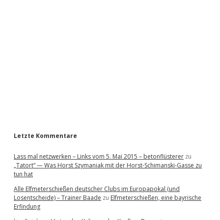
i
d
e
b
a
r
Letzte Kommentare
Lass mal netzwerken – Links vom 5. Mai 2015 – betonflüsterer
zu
„Tatort“ — Was Horst Szymaniak mit der Horst-Schimanski-Gasse zu
tun hat
Alle Elfmeterschießen deutscher Clubs im Europapokal (und
Losentscheide) – Trainer Baade
zu
Elfmeterschießen, eine bayrische
Erfindung