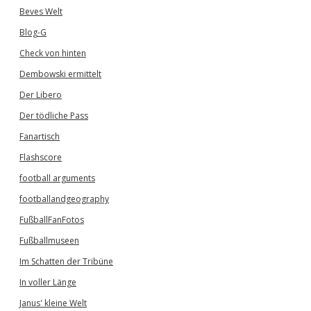
Beves Welt
Blog-G
Check von hinten
Dembowski ermittelt
Der Libero
Der tödliche Pass
Fanartisch
Flashscore
football arguments
footballandgeography
FußballFanFotos
Fußballmuseen
Im Schatten der Tribüne
In voller Länge
Janus' kleine Welt