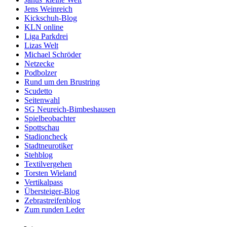
Jens Weinreich
Kickschuh-Blog
KLN online
Liga Parkdrei
Lizas Welt
Michael Schröder
Netzecke
Podbolzer
Rund um den Brustring
Scudetto
Seitenwahl
SG Neureich-Bimbeshausen
Spielbeobachter
Spottschau
Stadioncheck
Stadtneurotiker
Stehblog
Textilvergehen
Torsten Wieland
Vertikalpass
Übersteiger-Blog
Zebrastreifenblog
Zum runden Leder