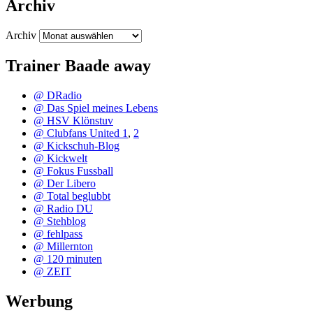
Archiv
Archiv
Trainer Baade away
@ DRadio
@ Das Spiel meines Lebens
@ HSV Klönstuv
@ Clubfans United 1
,
2
@ Kickschuh-Blog
@ Kickwelt
@ Fokus Fussball
@ Der Libero
@ Total beglubbt
@ Radio DU
@ Stehblog
@ fehlpass
@ Millernton
@ 120 minuten
@ ZEIT
Werbung