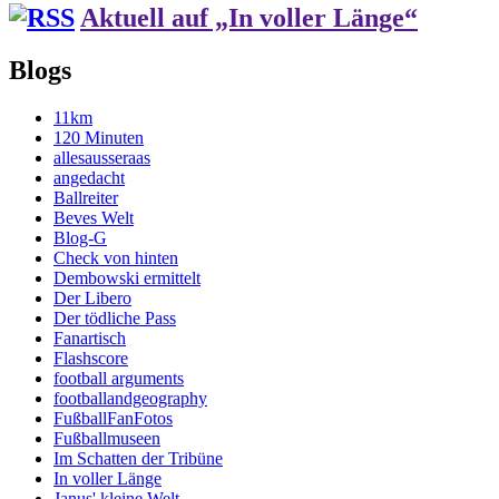
Aktuell auf „In voller Länge“
Blogs
11km
120 Minuten
allesausseraas
angedacht
Ballreiter
Beves Welt
Blog-G
Check von hinten
Dembowski ermittelt
Der Libero
Der tödliche Pass
Fanartisch
Flashscore
football arguments
footballandgeography
FußballFanFotos
Fußballmuseen
Im Schatten der Tribüne
In voller Länge
Janus' kleine Welt