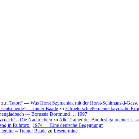
zu
„Tatort“ — Was Horst Szymaniak mit der Horst-Schimanski-Gasse 
osentscheide) – Trainer Baade
zu
Elfmeterschießen, eine bayrische Erf
nchengladbach — Borussia Dortmund … 1997
nzcoach! – Die Nachrichten
zu
Alle Trainer der Bundesliga in einer List
eng in Ruhrort: „1974 — Eine deutsche Begegnung“
teratur – Trainer Baade
zu
Lesetermine