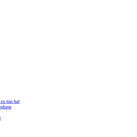
zu tun hat
indung
e