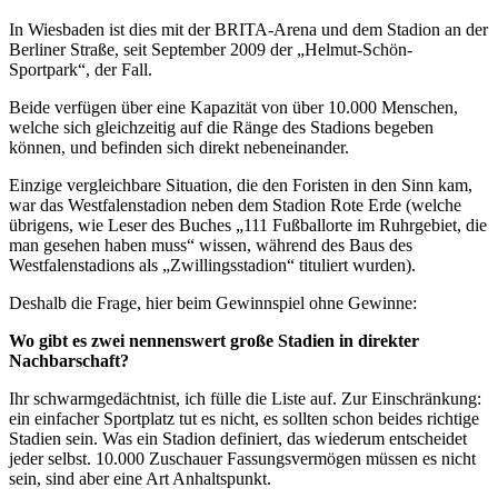
In Wiesbaden ist dies mit der BRITA-Arena und dem Stadion an der
Berliner Straße, seit September 2009 der „Helmut-Schön-
Sportpark“, der Fall.
Beide verfügen über eine Kapazität von über 10.000 Menschen,
welche sich gleichzeitig auf die Ränge des Stadions begeben
können, und befinden sich direkt nebeneinander.
Einzige vergleichbare Situation, die den Foristen in den Sinn kam,
war das Westfalenstadion neben dem Stadion Rote Erde (welche
übrigens, wie Leser des Buches „111 Fußballorte im Ruhrgebiet, die
man gesehen haben muss“ wissen, während des Baus des
Westfalenstadions als „Zwillingsstadion“ tituliert wurden).
Deshalb die Frage, hier beim Gewinnspiel ohne Gewinne:
Wo gibt es zwei nennenswert große Stadien in direkter
Nachbarschaft?
Ihr schwarmgedächtnist, ich fülle die Liste auf. Zur Einschränkung:
ein einfacher Sportplatz tut es nicht, es sollten schon beides richtige
Stadien sein. Was ein Stadion definiert, das wiederum entscheidet
jeder selbst. 10.000 Zuschauer Fassungsvermögen müssen es nicht
sein, sind aber eine Art Anhaltspunkt.