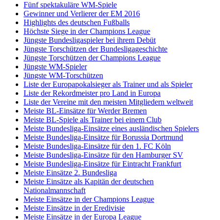
Fünf spektakuläre WM-Spiele
Gewinner und Verlierer der EM 2016
Highlights des deutschen Fußballs
Höchste Siege in der Champions League
Jüngste Bundesligaspieler bei ihrem Debüt
Jüngste Torschützen der Bundesligageschichte
Jüngste Torschützen der Champions League
Jüngste WM-Spieler
Jüngste WM-Torschützen
Liste der Europapokalsieger als Trainer und als Spieler
Liste der Rekordmeister pro Land in Europa
Liste der Vereine mit den meisten Mitgliedern weltweit
Meiste BL-Einsätze für Werder Bremen
Meiste BL-Spiele als Trainer bei einem Club
Meiste Bundesliga-Einsätze eines ausländischen Spielers
Meiste Bundesliga-Einsätze für Borussia Dortmund
Meiste Bundesliga-Einsätze für den 1. FC Köln
Meiste Bundesliga-Einsätze für den Hamburger SV
Meiste Bundesliga-Einsätze für Eintracht Frankfurt
Meiste Einsätze 2. Bundesliga
Meiste Einsätze als Kapitän der deutschen
Nationalmannschaft
Meiste Einsätze in der Champions League
Meiste Einsätze in der Eredivisie
Meiste Einsätze in der Europa League