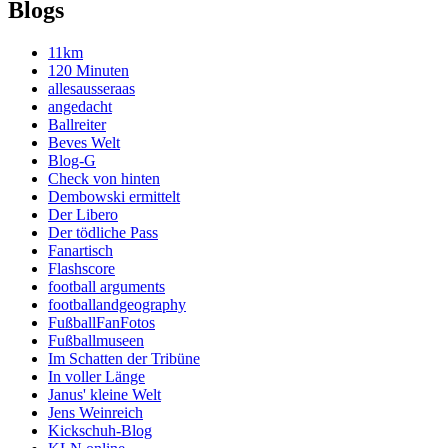
Blogs
11km
120 Minuten
allesausseraas
angedacht
Ballreiter
Beves Welt
Blog-G
Check von hinten
Dembowski ermittelt
Der Libero
Der tödliche Pass
Fanartisch
Flashscore
football arguments
footballandgeography
FußballFanFotos
Fußballmuseen
Im Schatten der Tribüne
In voller Länge
Janus' kleine Welt
Jens Weinreich
Kickschuh-Blog