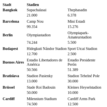
Stadt
Stadien
Bangkok
Supachalasai
Thephasadin
21.000
6.378
Barcelona
Camp Nou
Mini Estadi
99.354
15.276
Olympiapark-
Berlin
Olympiastadion
Amateurstadion
74.244
5.500
Budapest
Hidegkuti Nándor Stadion
Sport Utcai Stadion
12.700
2.500
Estadio Libertadores de
Estadio Presidente
Buenos Aires
América
Perón
50.566
51.389
Bratislava
Stadion Pasienky
Stadion Tehelné Pole
13.000
30.000
Brüssel
Stade Roi Badouin
Kleines Heyselstadion
50.000
10.000
Cardiff
Milennium Stadium
Cardiff Arms Park
74.500
12.500