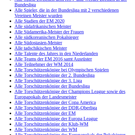
Bundesliga
Alle Spieler, die in der Bundesliga mit 2 verschiedenen
Vereinen Meister wurden
Alle Stadien der EM 2020
Alle südafrikanischen Meister
Alle Südamerika-Meister der Frauen
Alle südkoreanischen Pokalsieger
Alle Südostasien-Meister
Alle tadschikischen Meister
Alle Talente des Jahres in den Niederlanden
Alle Teams der EM 2016 samt Ausrüster
Alle Teilnehmer der WM 2014
Alle Torschützenkönige bei Olympischen Spielen
Alle Torschützenkönige der 2. Bundesliga
Alle Torschützenkönige der 3. Liga
Alle Torschützenkönige der Bundesliga
Alle Torschützenkönige der Champions League sowie des
Europapokals der Landesmeister
Alle Torschützenkönige der Copa America
Alle Torschützenkönige der DDR-Oberliga
Alle Torschützenkönige der EM
Alle Torschützenkönige der Europa League
Alle Torschützenkönige der Klub-WM
Alle Torschützenkönige der WM
Alle Torschützenkönige des Europapokals der Pokalsieger