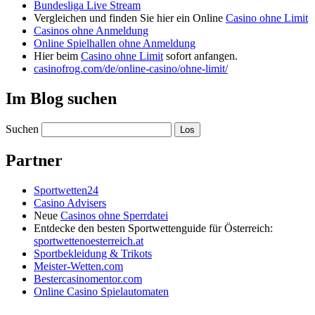
Bundesliga Live Stream
Vergleichen und finden Sie hier ein Online
Casino ohne Limit
Casinos ohne Anmeldung
Online Spielhallen ohne Anmeldung
Hier beim
Casino ohne Limit
sofort anfangen.
casinofrog.com/de/online-casino/ohne-limit/
Im Blog suchen
Suchen
Partner
Sportwetten24
Casino Advisers
Neue
Casinos ohne Sperrdatei
Entdecke den besten Sportwettenguide für Österreich:
sportwettenoesterreich.at
Sportbekleidung & Trikots
Meister-Wetten.com
Bestercasinomentor.com
Online Casino Spielautomaten