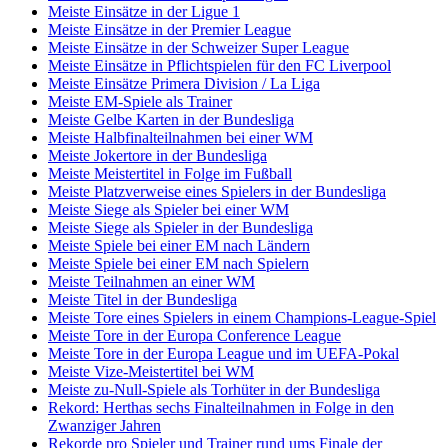
Meiste Einsätze in der Ligue 1
Meiste Einsätze in der Premier League
Meiste Einsätze in der Schweizer Super League
Meiste Einsätze in Pflichtspielen für den FC Liverpool
Meiste Einsätze Primera Division / La Liga
Meiste EM-Spiele als Trainer
Meiste Gelbe Karten in der Bundesliga
Meiste Halbfinalteilnahmen bei einer WM
Meiste Jokertore in der Bundesliga
Meiste Meistertitel in Folge im Fußball
Meiste Platzverweise eines Spielers in der Bundesliga
Meiste Siege als Spieler bei einer WM
Meiste Siege als Spieler in der Bundesliga
Meiste Spiele bei einer EM nach Ländern
Meiste Spiele bei einer EM nach Spielern
Meiste Teilnahmen an einer WM
Meiste Titel in der Bundesliga
Meiste Tore eines Spielers in einem Champions-League-Spiel
Meiste Tore in der Europa Conference League
Meiste Tore in der Europa League und im UEFA-Pokal
Meiste Vize-Meistertitel bei WM
Meiste zu-Null-Spiele als Torhüter in der Bundesliga
Rekord: Herthas sechs Finalteilnahmen in Folge in den
Zwanziger Jahren
Rekorde pro Spieler und Trainer rund ums Finale der