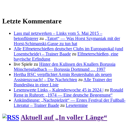
Letzte Kommentare
Lass mal netzwerken – Links vom 5. Mai 2015 –
betonflüsterer
zu
„Tatort“ — Was Horst Szymaniak mit der
Horst-Schimanski-Gasse zu tun hat
Alle Elfmeterschießen deutscher Clubs im Europapokal (und
Losentscheide) – Trainer Baade
zu
Elfmeterschießen, eine
bayrische Erfindung
live Spiele
zu
Hinter den Kulissen des Knallers Borussia
Mönchengladbach — Borussia Dortmund … 1997
Hertha BSC verpflichtet Armin Reutershahn als neuen
Assistenzcoach! – Die Nachrichten
zu
Alle Trainer der
Bundesliga in einer Liste
Lesenswerte Links – Kalenderwoche 45 in 2024 |
zu
Ronald
Reng in Ruhrort: „1974 — Eine deutsche Begegnung“
Ankündigung: „Nachspielzeit“ — Erstes Festival der Fußball-
Literatur – Trainer Baade
zu
Lesetermine
Aktuell auf „In voller Länge“