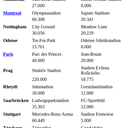
27.000
8.000
Montreal
Olympiastadion
Saputo Stadium
66.308
20.341
Nottingham
City Ground
Meadow Lane
30.056
20.229
Odense
Tre-For-Park
Odense Atletikstadion
15.761
8.000
Paris
Parc des Princes
Jean-Bouin
49.000
20.000
Stadion Evžena
Prag
Strahóv Stadion
Rošického
220.000
18.775
Rheydt
Jahnstadion
Grenzlandstadion
30.000
12.000
Saarbrücken
Ludwigsparkstadion
FC-Sportfeld
35.303
12.000
Stuttgart
Mercedes-Benz-Arena
Stadion Festwiese
60.449
5.000
Tórshavn
Tórsvøllur
Gundadalur