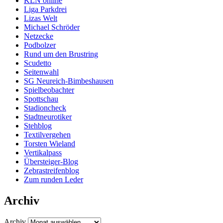
KLN online
Liga Parkdrei
Lizas Welt
Michael Schröder
Netzecke
Podbolzer
Rund um den Brustring
Scudetto
Seitenwahl
SG Neureich-Bimbeshausen
Spielbeobachter
Spottschau
Stadioncheck
Stadtneurotiker
Stehblog
Textilvergehen
Torsten Wieland
Vertikalpass
Übersteiger-Blog
Zebrastreifenblog
Zum runden Leder
Archiv
Archiv