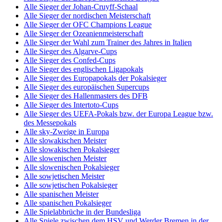
Alle Sieger der Johan-Cruyff-Schaal
Alle Sieger der nordischen Meisterschaft
Alle Sieger der OFC Champions League
Alle Sieger der Ozeanienmeisterschaft
Alle Sieger der Wahl zum Trainer des Jahres in Italien
Alle Sieger des Algarve-Cups
Alle Sieger des Confed-Cups
Alle Sieger des englischen Ligapokals
Alle Sieger des Europapokals der Pokalsieger
Alle Sieger des europäischen Supercups
Alle Sieger des Hallenmasters des DFB
Alle Sieger des Intertoto-Cups
Alle Sieger des UEFA-Pokals bzw. der Europa League bzw.
des Messepokals
Alle sky-Zweige in Europa
Alle slowakischen Meister
Alle slowakischen Pokalsieger
Alle slowenischen Meister
Alle slowenischen Pokalsieger
Alle sowjetischen Meister
Alle sowjetischen Pokalsieger
Alle spanischen Meister
Alle spanischen Pokalsieger
Alle Spielabbrüche in der Bundesliga
Alle Spiele zwischen dem HSV und Werder Bremen in der