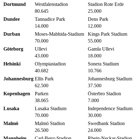
Dortmund
Westfalenstadion
Stadion Rote Erde
80.645
25.000
Dundee
Tannadice Park
Dens Park
14.000
12.000
Durban
Moses-Mabhida-Stadium
Kings Park Stadium
70.000
55.000
Göteborg
Ullevi
Gamla Ullevi
43.000
18.000
Helsinki
Olympiastadion
Sonera Stadium
40.682
10.766
Johannesburg
Ellis Park
Johannesburg Stadium
62.500
37.500
Kopenhagen
Parken
Österbro Stadion
38.065
7.000
Lusaka
Lusaka Stadium
Independence Stadium
70.000
30.000
Malmö
Malmö Stadion
Swedbank Stadion
26.500
24.000
Mannheim
Carl-Benz-Stadion
Rhein-Neckar-Stadion