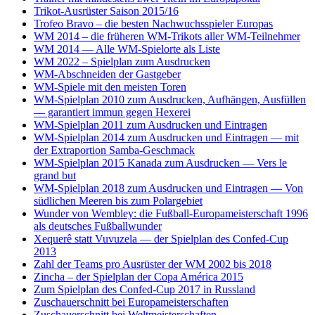
Trikot-Ausrüster Saison 2015/16
Trofeo Bravo – die besten Nachwuchsspieler Europas
WM 2014 – die früheren WM-Trikots aller WM-Teilnehmer
WM 2014 — Alle WM-Spielorte als Liste
WM 2022 – Spielplan zum Ausdrucken
WM-Abschneiden der Gastgeber
WM-Spiele mit den meisten Toren
WM-Spielplan 2010 zum Ausdrucken, Aufhängen, Ausfüllen
— garantiert immun gegen Hexerei
WM-Spielplan 2011 zum Ausdrucken und Eintragen
WM-Spielplan 2014 zum Ausdrucken und Eintragen — mit
der Extraportion Samba-Geschmack
WM-Spielplan 2015 Kanada zum Ausdrucken — Vers le
grand but
WM-Spielplan 2018 zum Ausdrucken und Eintragen — Von
südlichen Meeren bis zum Polargebiet
Wunder von Wembley: die Fußball-Europameisterschaft 1996
als deutsches Fußballwunder
Xequerê statt Vuvuzela — der Spielplan des Confed-Cup
2013
Zahl der Teams pro Ausrüster der WM 2002 bis 2018
Zincha – der Spielplan der Copa América 2015
Zum Spielplan des Confed-Cup 2017 in Russland
Zuschauerschnitt bei Europameisterschaften
Zuschauerschnitt bei Weltmeisterschaften