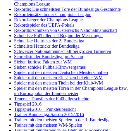
Champions League
Rekorde: Die schnellsten Tore der Bundesliga-Geschichte
Rekordeinsätze in der Champions League
Rekordsieger der Champions League
Rekordspieler des UEFA-Pokals
Rekordtorschützen von Österreichs Nationalmannschaft
Schnellste Fußballer seit Beginn der Messungen
Schnellste Hattricks der 2. Bundesliga
Schnellste Hattricks der Bundesliga
Schweizer Nationalmannschaft bei großen Turnieren
Scorerliste der Bundesliga pro Saison
Sieben kuriose Fakten zur WM
Sieben schicke Fußball-Browsergames
Spieler mit den meisten Deutschen Meisterschaften
Spieler mit den meisten Einsätzen bei einer WM
Spieler mit den meisten Titeln bei der Klub-WM
Spieler mit den meisten Toren in der Champions League bzw.
im Europapokal der Landesmeister
Teuerste Transfers der Fußballgeschichte
Tippspiel 2016
Tippspiel 2016 – Punkteübersicht
Trainer Bundesliga-Saison 2015/2016
Trainer mit den meisten Spielen in der 1. Bundesliga
Trainer mit den meisten WM-Spielen
Trainer mit mindestens zwei Titeln im Europapokal