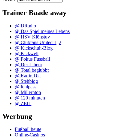
Trainer Baade away
@ DRadio
@ Das Spiel meines Lebens
@ HSV Klönstuv
@ Clubfans United 1
,
2
@ Kickschuh-Blog
@ Kickwelt
@ Fokus Fussball
@ Der Libero
@ Total beglubbt
@ Radio DU
@ Stehblog
@ fehlpass
@ Millernton
@ 120 minuten
@ ZEIT
Werbung
Fußball heute
Online-Casinos