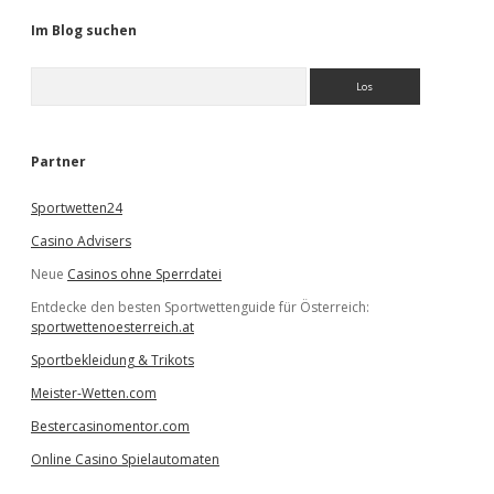
Im Blog suchen
S
u
c
h
e
Partner
n
Sportwetten24
Casino Advisers
Neue
Casinos ohne Sperrdatei
Entdecke den besten Sportwettenguide für Österreich:
sportwettenoesterreich.at
Sportbekleidung & Trikots
Meister-Wetten.com
Bestercasinomentor.com
Online Casino Spielautomaten