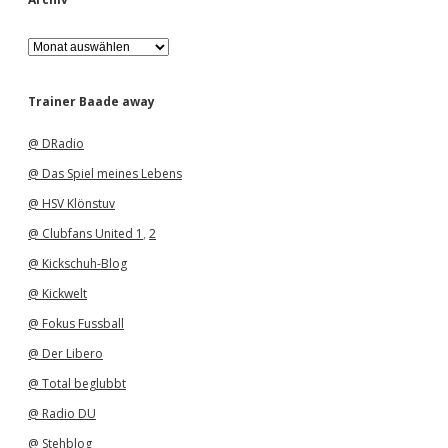
A
r
c
h
Trainer Baade away
i
v
@ DRadio
@ Das Spiel meines Lebens
@ HSV Klönstuv
@ Clubfans United 1
,
2
@ Kickschuh-Blog
@ Kickwelt
@ Fokus Fussball
@ Der Libero
@ Total beglubbt
@ Radio DU
@ Stehblog