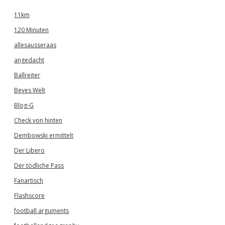
11km
120 Minuten
allesausseraas
angedacht
Ballreiter
Beves Welt
Blog-G
Check von hinten
Dembowski ermittelt
Der Libero
Der tödliche Pass
Fanartisch
Flashscore
football arguments