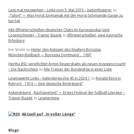
Lass mal netzwerken – Links vom 5. Mai 2015 – betonflüsterer
zu
„Tatort“ — Was Horst Szymaniak mit der Horst-Schimanski-Gasse zu
tun hat
Alle Elfmeterschießen deutscher Clubs im Europapokal (und
Losentscheide) – Trainer Baade
zu
Elfmeterschießen, eine bayrische
Erfindung
live Spiele
zu
Hinter den Kulissen des Knallers Borussia
Mönchengladbach — Borussia Dortmund … 1997
Hertha BSC verpflichtet Armin Reutershahn als neuen Assistenzcoach!
– Die Nachrichten
zu
Alle Trainer der Bundesliga in einer Liste
Lesenswerte Links – Kalenderwoche 45 in 2024 |
zu
Ronald Reng in
Ruhrort: „1974 — Eine deutsche Begegnung“
Ankündigung: „Nachspielzeit“ — Erstes Festival der Fußball-Literatur –
Trainer Baade
zu
Lesetermine
Aktuell auf „In voller Länge“
Blogs