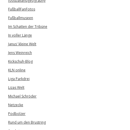
footballandgeography
FußballFanFotos
Fußballmuseen
Im Schatten der Tribüne
In voller Länge
Janus' kleine Welt
Jens Weinreich
Kickschuh-Blog
KLN online
Liga Parkdrei
Lizas Welt
Michael Schröder
Netzecke
Podbolzer
Rund um den Brustring