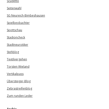
Scudetto
Seitenwahl
SG Neureich-Bimbeshausen
Spielbeobachter
Spottschau
Stadioncheck
Stadtneurotiker
Stehblog
Textilvergehen
Torsten Wieland
Vertikalpass
Übersteiger-Blog
Zebrastreifenblog
Zum runden Leder
Archiv