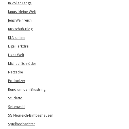
In voller Länge
Janus' kleine Welt
Jens Weinreich
Kickschuh-Blog
KLN online
Liga Parkdrei
Lizas Welt
Michael Schröder
Netzecke
Podbolzer
Rund um den Brustring
Scudetto
Seitenwahl
SG Neureich-Bimbeshausen
Spielbeobachter