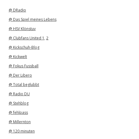
i
v
@ DRadio
@ Das Spiel meines Lebens
@ HSV Klönstuv
@ Clubfans United 1
,
2
@ Kickschuh-Blog
@ Kickwelt
@ Fokus Fussball
@ Der Libero
@ Total beglubbt
@ Radio DU
@ Stehblog
@ fehlpass
@ Millernton
@ 120 minuten