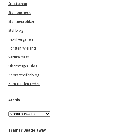
Spottschau
Stadioncheck
Stadtneurotiker
Stehblog
Textilvergehen
Torsten Wieland
Vertikalpass
Übersteiger-Blog
Zebrastreifenblog
Zum runden Leder
Archiv
A
r
c
h
Trainer Baade away