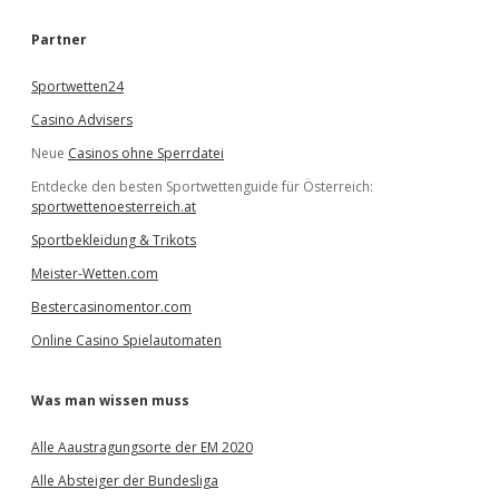
h
e
Partner
n
Sportwetten24
Casino Advisers
Neue
Casinos ohne Sperrdatei
Entdecke den besten Sportwettenguide für Österreich:
sportwettenoesterreich.at
Sportbekleidung & Trikots
Meister-Wetten.com
Bestercasinomentor.com
Online Casino Spielautomaten
Was man wissen muss
Alle Aaustragungsorte der EM 2020
Alle Absteiger der Bundesliga