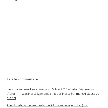
S
i
d
e
b
a
r
Letzte Kommentare
Lass mal netzwerken – Links vom 5. Mai 2015 – betonflüsterer
zu
„Tatort“ — Was Horst Szymaniak mit der Horst-Schimanski-Gasse zu
tun hat
Alle Elfmeterschießen deutscher Clubs im Europapokal (und