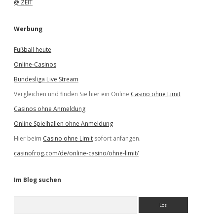
@ ZEIT
Werbung
Fußball heute
Online-Casinos
Bundesliga Live Stream
Vergleichen und finden Sie hier ein Online
Casino ohne Limit
Casinos ohne Anmeldung
Online Spielhallen ohne Anmeldung
Hier beim
Casino ohne Limit
sofort anfangen.
casinofrog.com/de/online-casino/ohne-limit/
Im Blog suchen
S
u
c