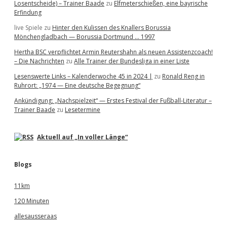
Losentscheide) – Trainer Baade
zu
Elfmeterschießen, eine bayrische
Erfindung
live Spiele
zu
Hinter den Kulissen des Knallers Borussia
Mönchengladbach — Borussia Dortmund … 1997
Hertha BSC verpflichtet Armin Reutershahn als neuen Assistenzcoach!
– Die Nachrichten
zu
Alle Trainer der Bundesliga in einer Liste
Lesenswerte Links – Kalenderwoche 45 in 2024 |
zu
Ronald Reng in
Ruhrort: „1974 — Eine deutsche Begegnung“
Ankündigung: „Nachspielzeit“ — Erstes Festival der Fußball-Literatur –
Trainer Baade
zu
Lesetermine
Aktuell auf „In voller Länge“
Blogs
11km
120 Minuten
allesausseraas