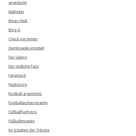
angedacht
Ballreiter
Beves Welt
Blog-G
Check von hinten
Dembowski ermittelt
Der Libero
Der tödliche Pass
Fanartisch
Flashscore
football arguments
footballandgeography
FußballFanFotos
Fußballmuseen
Im Schatten der Tribüne