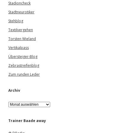
Stadioncheck
Stadtneurotiker
Stehblog
Textilvergehen
Torsten Wieland
Vertikalpass
Übersteiger-Blog
Zebrastreifenblog
Zum runden Leder
Archiv
A
r
c
h
Trainer Baade away
i
v