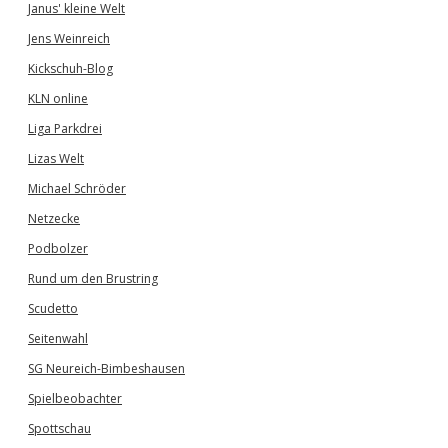
Janus' kleine Welt
Jens Weinreich
Kickschuh-Blog
KLN online
Liga Parkdrei
Lizas Welt
Michael Schröder
Netzecke
Podbolzer
Rund um den Brustring
Scudetto
Seitenwahl
SG Neureich-Bimbeshausen
Spielbeobachter
Spottschau