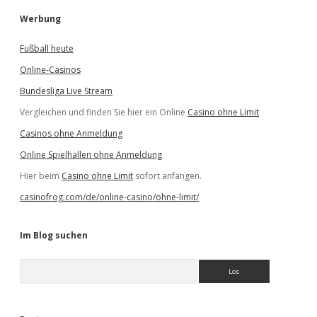
Werbung
Fußball heute
Online-Casinos
Bundesliga Live Stream
Vergleichen und finden Sie hier ein Online
Casino ohne Limit
Casinos ohne Anmeldung
Online Spielhallen ohne Anmeldung
Hier beim
Casino ohne Limit
sofort anfangen.
casinofrog.com/de/online-casino/ohne-limit/
Im Blog suchen
S
u
c
h
e