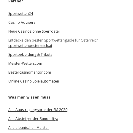
Partner
n
Sportwetten24
Casino Advisers
Neue
Casinos ohne Sperrdatei
Entdecke den besten Sportwettenguide für Österreich:
sportwettenoesterreich.at
Sportbekleidung & Trikots
Meister-Wetten.com
Bestercasinomentor.com
Online Casino Spielautomaten
Was man wissen muss
Alle Aaustragungsorte der EM 2020
Alle Absteiger der Bundesliga
Alle albanischen Meister