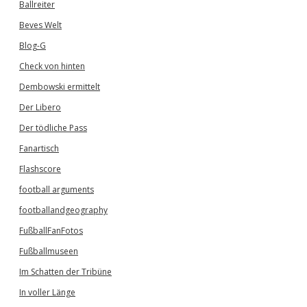
Ballreiter
Beves Welt
Blog-G
Check von hinten
Dembowski ermittelt
Der Libero
Der tödliche Pass
Fanartisch
Flashscore
football arguments
footballandgeography
FußballFanFotos
Fußballmuseen
Im Schatten der Tribüne
In voller Länge