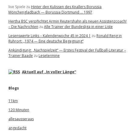
live Spiele
zu
Hinter den Kulissen des Knallers Borussia
Mönchengladbach — Borussia Dortmund … 1997
Hertha BSC verpflichtet Armin Reutershahn als neuen Assistenzcoach!
– Die Nachrichten
zu
Alle Trainer der Bundesliga in einer Liste
Lesenswerte Links – Kalenderwoche 45 in 2024 |
zu
Ronald Reng in
Ruhrort: „1974 — Eine deutsche Begegnung“
Ankündigung: „Nachspielzeit“ — Erstes Festival der Fußball-Literatur –
Trainer Baade
zu
Lesetermine
Aktuell auf „In voller Länge“
Blogs
11km
120 Minuten
allesausseraas
angedacht