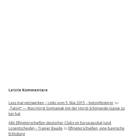
i
d
e
b
a
r
Letzte Kommentare
Lass mal netzwerken – Links vom 5. Mai 2015 – betonflüsterer
zu
„Tatort“ — Was Horst Szymaniak mit der Horst-Schimanski-Gasse zu
tun hat
Alle Elfmeterschießen deutscher Clubs im Europapokal (und
Losentscheide) – Trainer Baade
zu
Elfmeterschießen, eine bayrische
Erfindung