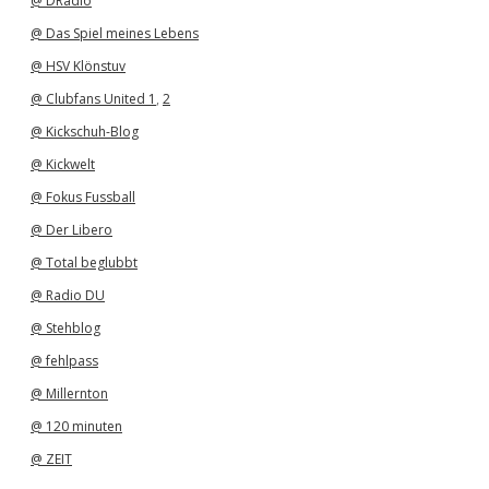
@ DRadio
@ Das Spiel meines Lebens
@ HSV Klönstuv
@ Clubfans United 1
,
2
@ Kickschuh-Blog
@ Kickwelt
@ Fokus Fussball
@ Der Libero
@ Total beglubbt
@ Radio DU
@ Stehblog
@ fehlpass
@ Millernton
@ 120 minuten
@ ZEIT