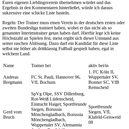
Euren eigenen Lieblingsverein übernehmen würdet und das
Ergebnis in den Kommentaren hinterließet, würde ich daraus
sukzessive eine schicke Liste basteln.
Regeln: Der Trainer muss einen Verein in der deutschen ersten oder
zweiten Bundesliga trainiert haben, wobei er das nicht als so
genannter Interimstrainer getan haben darf. Hierfür lege ich keine
Höchstzahl an Spielen fest, meist ergibt sich dieser Umstand aus
seiner raschen Ablösung. Dazu darf ein Kandidat für diese Liste
selbst nie höher als drittklassig Fußball gespielt haben, egal in
welchem Land.
Name
Trainer bei
aktiv bei/in
1. FC Köln II,
Andreas
FC St. Pauli, Hannover 96,
Wuppertaler SV,
Bergmann
VfL Bochum
Bonner SC, VfB
Remscheid
SpVg Olpe, SSV Dillenburg,
Rot-Weiß Lüdenscheid,
Eintracht Haiger, Sportfreunde
Sportfreunde
Siegen, Borussia
Gerd vom
Siegen, VfL
Mönchengladbach, Borussia
Bruch
Klafeld-Geisweid
Mönchengladbach,
08
Wuppertaler SV, Alemannia