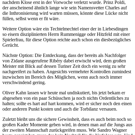
nachdem Klose erst in der Vorwoche verletzt wurde. Prinz Poldi,
der anscheinend ähnlich lange wie sein Namensvetter Charles auf
die Inthronisierung wird warten müssen, könnte diese Lücke nicht
füllen, selbst wenn er fit wäre.
Weitere Option wäre ein Techtelmechtel einer der in Liebesdingen
so eisern disziplinierten Herrn Rummenigge oder Hitzfeld mit einer
Spielerfrau, für diese Option reichte auch schon ein diesbezügliches
Gerücht.
Nächste Option: Die Entdeckung, dass der bereits als Nachfolger
von Zidane ausgerufene Ribéry dabei erwischt wird, dem großen
Meister mit Blick auf dessen Turiner Zeit doch ein wenig zu sehr
nachgeeifert zu haben. Angesichts vermehrter Kontrollen zumindest
inzwischen im Bereich des Möglichen, wenn auch noch immer
verschwindend gering.
Oliver Kahn lassen wir heute mal undiskutiert, bis jetzt bekam er
abgesehen von ein paar Schüsschen ja noch nichts Ordentliches zu
halten; sollte es hart auf hart kommen, wird er sicher noch den einen
oder anderen Punkt kosten und auch die Torbilanz versauen.
Zuletzt bleibt uns die sichere Gewissheit, dass es auch beim noch so
großen Kader Momente geben wird, in denen man auf die Jungs aus
der zweiten Mannschaft zurückgreifen muss. Wie Sandro Wagner