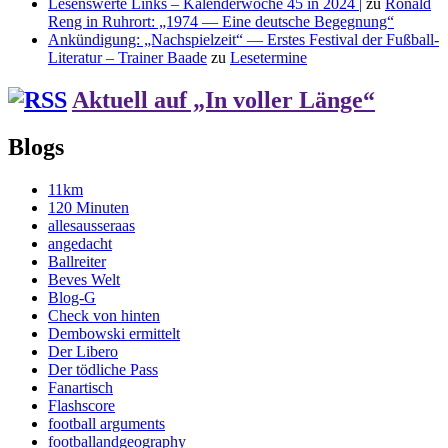
Lesenswerte Links – Kalenderwoche 45 in 2024 |
zu
Ronald
Reng in Ruhrort: „1974 — Eine deutsche Begegnung“
Ankündigung: „Nachspielzeit“ — Erstes Festival der Fußball-
Literatur – Trainer Baade
zu
Lesetermine
Aktuell auf „In voller Länge“
Blogs
11km
120 Minuten
allesausseraas
angedacht
Ballreiter
Beves Welt
Blog-G
Check von hinten
Dembowski ermittelt
Der Libero
Der tödliche Pass
Fanartisch
Flashscore
football arguments
footballandgeography