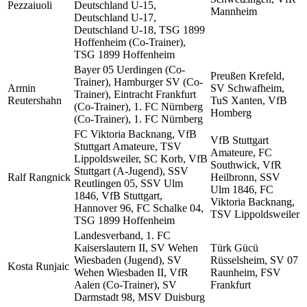
Pezzaiuoli
Deutschland U-15,
Mannheim
Deutschland U-17,
Deutschland U-18, TSG 1899
Hoffenheim (Co-Trainer),
TSG 1899 Hoffenheim
Bayer 05 Uerdingen (Co-
Preußen Krefeld,
Trainer), Hamburger SV (Co-
Armin
SV Schwafheim,
Trainer), Eintracht Frankfurt
Reutershahn
TuS Xanten, VfB
(Co-Trainer), 1. FC Nürnberg
Homberg
(Co-Trainer), 1. FC Nürnberg
FC Viktoria Backnang, VfB
VfB Stuttgart
Stuttgart Amateure, TSV
Amateure, FC
Lippoldsweiler, SC Korb, VfB
Southwick, VfR
Stuttgart (A-Jugend), SSV
Ralf Rangnick
Heilbronn, SSV
Reutlingen 05, SSV Ulm
Ulm 1846, FC
1846, VfB Stuttgart,
Viktoria Backnang,
Hannover 96, FC Schalke 04,
TSV Lippoldsweiler
TSG 1899 Hoffenheim
Landesverband, 1. FC
Kaiserslautern II, SV Wehen
Türk Gücü
Wiesbaden (Jugend), SV
Rüsselsheim, SV 07
Kosta Runjaic
Wehen Wiesbaden II, VfR
Raunheim, FSV
Aalen (Co-Trainer), SV
Frankfurt
Darmstadt 98, MSV Duisburg