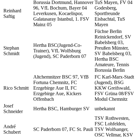
Borussia Dortmund, Hannover
TuS Mayen, FV 04
96, VfL Bochum, Bayer 04
Godesberg,
Reinhard
Leverkusen, Kocaelispor,
Sportfreunde
Saftig
Galatasaray Istanbul, 1. FSV
Eisbachtal, TuS
Mainz 05
Mayen
Füchse Berlin
Reinickendorf, SV
Babelsberg 03,
Hertha BSC(Jugend-Co-
Stephan
Preußen Münster,
Trainer), VfL Wolfsburg
Schmidt
SV Babelsberg 03,
(Jugend), SC Paderborn 07
Hertha BSC
Amateure, Tennis
Borussia Berlin
Altchemnitzer BSC 97, VfB
FC Karl-Marx-Stadt
Fortuna Chemnitz, FC
(Jugend), BSG
Rico Schmitt
Erzgebirge Aue II, FC
KKW Greifswald,
Erzgebirge Aue, Kickers
FSV Grüna 08/FSV
Offenbach
Modul Chemnitz
Josef
Hertha BSC, Hamburger SV
unbekannt
Schneider
TSV Rothwesten,
FSC Lohfelden,
André
SC Paderborn 07, FC St. Pauli
TSV Wolfsanger,
Schubert
OSC Vellmar, KSV