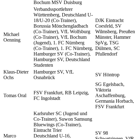
Bochum MSV Duisburg
Verbandssportlehrer
Württemberg, Deutschland U-
18/U-20 (Co-Trainer),
DJK Eintracht
Borussia Mönchengladbach
Coesfeld, SV
(Co-Trainer), VfL Wolfsburg
Wilmsberg, Preußen
Michael
(Co-Trainer), VfL Bochum
Münster, Hammer
Oenning
(Jugend), 1. FC Nürnberg
SpVg, TSG
(Co-Trainer), 1. FC Nürnberg,
Dülmen, SC
Hamburger SV (Co-Trainer),
Pfullendorf
Hamburger SV, Deutschland
Studenten
Klaus-Dieter
Hamburger SV, VfL
SV Höntrop
Ochs
Osnabrück
SG Egelsbach,
Viktoria
FSV Frankfurt, RB Leipzig,
Tomas Oral
Aschaffenburg,
FC Ingolstadt
Germania Horbach,
FSV Frankfurt
Karlsruher SC (Jugend und
Co-Trainer), Suwon Samsung
Bluewings (Co-Trainer),
Eintracht Trier
SV 98
Marco
Deutschland U-16,
Schwetzingen, VfR