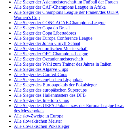
Alle Sieger der Asienmeisterschaft im Fußball der Frauen
Alle Sieger der CAF-Champions League in Afrika
Alle Sieger der Champions League der Frauen/des UEFA
Women’s Cup
Alle Sieger der CONCACAF-Champions-League
Alle Sieger der Copa do Brasil
Alle Sieger der Copa Libertadores
Alle Sieger der Europa Conference League
Alle Sieger der Johan-Cruyff-Schaal
Alle Sieger der nordischen Meisterschaft
Alle Sieger der OFC Champions League
Alle Sieger der Ozeanienmeisterschaft
Alle Sieger der Wahl zum Trainer des Jahres in Italien
Alle Sieger des Algarve-Cups
Alle Sieger des Confed-Cups
Alle Sieger des englischen Ligapokals
Alle Sieger des Europapokals der Pokalsieger
Alle Sieger des europäischen Supercups
Alle Sieger des Hallenmasters des DFB
Alle Sieger des Intertoto-Cups
Alle Sieger des UEFA-Pokals bzw. der Europa League bzw.
des Messepokals
Alle sky-Zweige in Europa
Alle slowakischen Meister
Alle slowakischen Pokalsieger