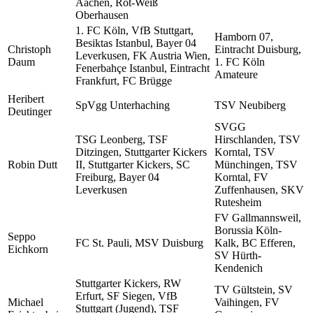
Aachen, Rot-Weiß
Oberhausen
1. FC Köln, VfB Stuttgart,
Hamborn 07,
Besiktas Istanbul, Bayer 04
Christoph
Eintracht Duisburg,
Leverkusen, FK Austria Wien,
Daum
1. FC Köln
Fenerbahçe Istanbul, Eintracht
Amateure
Frankfurt, FC Brügge
Heribert
SpVgg Unterhaching
TSV Neubiberg
Deutinger
SVGG
TSG Leonberg, TSF
Hirschlanden, TSV
Ditzingen, Stuttgarter Kickers
Korntal, TSV
Robin Dutt
II, Stuttgarter Kickers, SC
Münchingen, TSV
Freiburg, Bayer 04
Korntal, FV
Leverkusen
Zuffenhausen, SKV
Rutesheim
FV Gallmannsweil,
Borussia Köln-
Seppo
FC St. Pauli, MSV Duisburg
Kalk, BC Efferen,
Eichkorn
SV Hürth-
Kendenich
Stuttgarter Kickers, RW
TV Gültstein, SV
Erfurt, SF Siegen, VfB
Michael
Vaihingen, FV
Stuttgart (Jugend), TSF