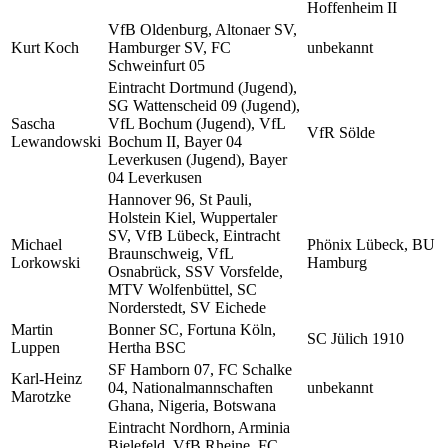
Hoffenheim II
VfB Oldenburg, Altonaer SV,
Kurt Koch
Hamburger SV, FC
unbekannt
Schweinfurt 05
Eintracht Dortmund (Jugend),
SG Wattenscheid 09 (Jugend),
Sascha
VfL Bochum (Jugend), VfL
VfR Sölde
Lewandowski
Bochum II, Bayer 04
Leverkusen (Jugend), Bayer
04 Leverkusen
Hannover 96, St Pauli,
Holstein Kiel, Wuppertaler
SV, VfB Lübeck, Eintracht
Michael
Phönix Lübeck, BU
Braunschweig, VfL
Lorkowski
Hamburg
Osnabrück, SSV Vorsfelde,
MTV Wolfenbüttel, SC
Norderstedt, SV Eichede
Martin
Bonner SC, Fortuna Köln,
SC Jülich 1910
Luppen
Hertha BSC
SF Hamborn 07, FC Schalke
Karl-Heinz
04, Nationalmannschaften
unbekannt
Marotzke
Ghana, Nigeria, Botswana
Eintracht Nordhorn, Arminia
Bielefeld, VfB Rheine, FC