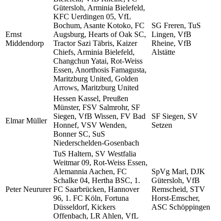
Gütersloh, Arminia Bielefeld,
KFC Uerdingen 05, VfL
Bochum, Asante Kotoko, FC
SG Freren, TuS
Ernst
Augsburg, Hearts of Oak SC,
Lingen, VfB
Middendorp
Tractor Sazi Täbris, Kaizer
Rheine, VfB
Chiefs, Arminia Bielefeld,
Alstätte
Changchun Yatai, Rot-Weiss
Essen, Anorthosis Famagusta,
Maritzburg United, Golden
Arrows, Maritzburg United
Hessen Kassel, Preußen
Münster, FSV Salmrohr, SF
Siegen, VfB Wissen, FV Bad
SF Siegen, SV
Elmar Müller
Honnef, VSV Wenden,
Setzen
Bonner SC, SuS
Niederschelden-Gosenbach
TuS Haltern, SV Westfalia
Weitmar 09, Rot-Weiss Essen,
Alemannia Aachen, FC
SpVg Marl, DJK
Schalke 04, Hertha BSC, 1.
Gütersloh, VfB
Peter Neururer
FC Saarbrücken, Hannover
Remscheid, STV
96, 1. FC Köln, Fortuna
Horst-Emscher,
Düsseldorf, Kickers
ASC Schöppingen
Offenbach, LR Ahlen, VfL