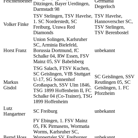
Feichtenbeiner
Germania
Ditzingen, Bayer Uerdingen,
Degerloch
Darmstadt 98
TSV Stelingen, TSV Havelse,
TSV Havelse,
1. SC Norderstedt, SC
Hannoverscher SC,
Volker Finke
Freiburg, Urawa Red
TSV Stelingen,
Diamonds
TSV Berenbostel
Union Solingen, Karlsruher
SC, Arminia Bielefeld,
Horst Franz
Borussia Dortmund, fC
unbekannt
Schalke 04, RW Essen, FSV
Mainz 05, SV Babelsberg
TSG Salach, FTSV Kuchen,
SC Geislingen, VfB Stuttgart
SC Geislingen, SSV
U-17, SG Sonnenhof
Markus
Reutlingen 05, SC
Großaspach, SSV Ulm 1846,
Gisdol
Geislingen, 1. FC
TSG 1899 Hoffenheim II, FC
Pforzheim
Schalke 04 (Co-Trainer), TSG
1899 Hoffenheim
Lutz
SC Freiburg
unbekannt
Hangartner
FV Ebingen, 1. FSV Mainz
05, FK Pirmasens, Wormatia
Worms, Karlsruher SC,
Bernd Hoss
Wuppertaler SV, Freiburger
unbekannt