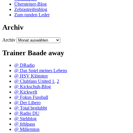
Übersteiger-Blog
Zebrastreifenblog
Zum runden Leder
Archiv
Archiv
Trainer Baade away
@ DRadio
@ Das Spiel meines Lebens
@ HSV Klönstuv
@ Clubfans United 1
,
2
@ Kickschuh-Blog
@ Kickwelt
@ Fokus Fussball
@ Der Libero
@ Total beglubbt
@ Radio DU
@ Stehblog
@ fehlpass
@ Millernton