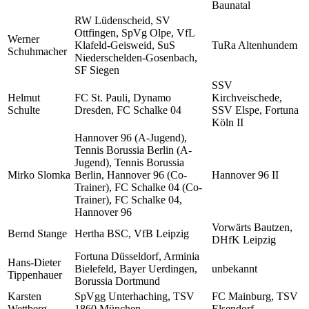
Baunatal
RW Lüdenscheid, SV
Ottfingen, SpVg Olpe, VfL
Werner
Klafeld-Geisweid, SuS
TuRa Altenhundem
Schuhmacher
Niederschelden-Gosenbach,
SF Siegen
SSV
Helmut
FC St. Pauli, Dynamo
Kirchveischede,
Schulte
Dresden, FC Schalke 04
SSV Elspe, Fortuna
Köln II
Hannover 96 (A-Jugend),
Tennis Borussia Berlin (A-
Jugend), Tennis Borussia
Mirko Slomka
Berlin, Hannover 96 (Co-
Hannover 96 II
Trainer), FC Schalke 04 (Co-
Trainer), FC Schalke 04,
Hannover 96
Vorwärts Bautzen,
Bernd Stange
Hertha BSC, VfB Leipzig
DHfK Leipzig
Fortuna Düsseldorf, Arminia
Hans-Dieter
Bielefeld, Bayer Uerdingen,
unbekannt
Tippenhauer
Borussia Dortmund
Karsten
SpVgg Unterhaching, TSV
FC Mainburg, TSV
Wettberg
1860 München
Elsendorf