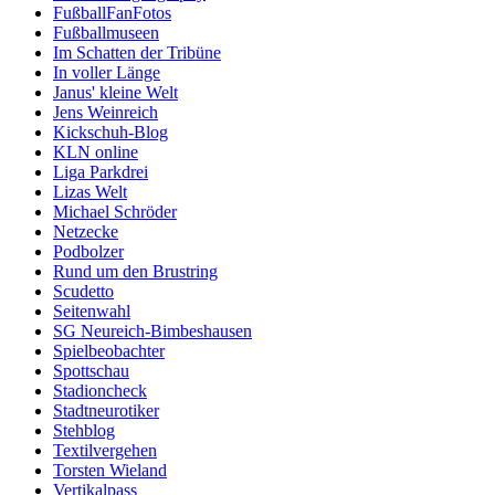
FußballFanFotos
Fußballmuseen
Im Schatten der Tribüne
In voller Länge
Janus' kleine Welt
Jens Weinreich
Kickschuh-Blog
KLN online
Liga Parkdrei
Lizas Welt
Michael Schröder
Netzecke
Podbolzer
Rund um den Brustring
Scudetto
Seitenwahl
SG Neureich-Bimbeshausen
Spielbeobachter
Spottschau
Stadioncheck
Stadtneurotiker
Stehblog
Textilvergehen
Torsten Wieland
Vertikalpass