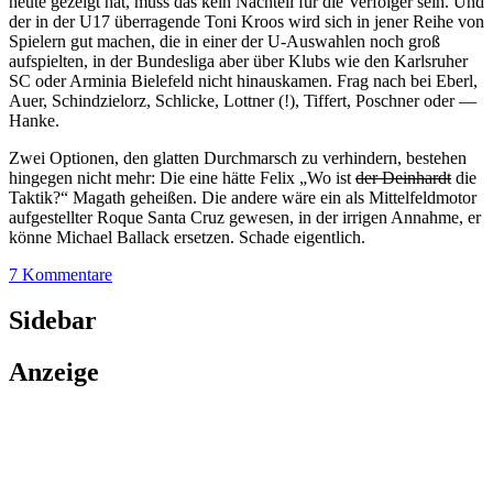
heute gezeigt hat, muss das kein Nachteil für die Verfolger sein. Und
der in der U17 überragende Toni Kroos wird sich in jener Reihe von
Spielern gut machen, die in einer der U-Auswahlen noch groß
aufspielten, in der Bundesliga aber über Klubs wie den Karlsruher
SC oder Arminia Bielefeld nicht hinauskamen. Frag nach bei Eberl,
Auer, Schindzielorz, Schlicke, Lottner (!), Tiffert, Poschner oder —
Hanke.
Zwei Optionen, den glatten Durchmarsch zu verhindern, bestehen
hingegen nicht mehr: Die eine hätte Felix „Wo ist
der Deinhardt
die
Taktik?“ Magath geheißen. Die andere wäre ein als Mittelfeldmotor
aufgestellter Roque Santa Cruz gewesen, in der irrigen Annahme, er
könne Michael Ballack ersetzen. Schade eigentlich.
7 Kommentare
Sidebar
Anzeige