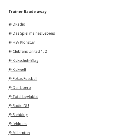
c
h
Trainer Baade away
i
v
@ DRadio
@ Das Spiel meines Lebens
@ HSV Klönstuv
@ Clubfans United 1
,
2
@ Kickschuh-Blog
@ Kickwelt
@ Fokus Fussball
@ Der Libero
@ Total beglubbt
@ Radio DU
@ Stehblog
@ fehlpass
@ Millernton