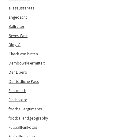
allesausseraas
angedacht
Ballreiter
Beves Welt
Blog-G
Check von hinten
Dembowski ermittelt
Der Libero
Der tödliche Pass
Fanartisch
Flashscore
football arguments
footballandgeography
FußballFanFotos
Fußballmuseen