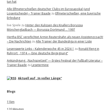
tun hat
Alle Elfmeterschießen deutscher Clubs im Europapokal (und
Losentscheide) – Trainer Baade
zu
Elfmeterschießen, eine bayrische
Erfindung
live Spiele
zu
Hinter den Kulissen des Knallers Borussia
Mönchengladbach — Borussia Dortmund … 1997
Hertha BSC verpflichtet Armin Reutershahn als neuen Assistenzcoach!
– Die Nachrichten
zu
Alle Trainer der Bundesliga in einer Liste
Lesenswerte Links – Kalenderwoche 45 in 2024 |
zu
Ronald Reng in
Ruhrort: „1974 — Eine deutsche Begegnung“
Ankündigung: „Nachspielzeit“ — Erstes Festival der Fußball-Literatur –
Trainer Baade
zu
Lesetermine
Aktuell auf „In voller Länge“
Blogs
11km
120 Minuten