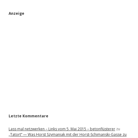
S
Anzeige
i
d
e
b
a
r
Letzte Kommentare
Lass mal netzwerken – Links vom 5. Mai 2015 – betonflüsterer
zu
„Tatort“ — Was Horst Szymaniak mit der Horst-Schimanski-Gasse zu