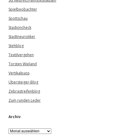
SG Neureich-Bimbeshausen
Spielbeobachter
Spottschau
Stadioncheck
Stadtneurotiker
Stehblog
Textilvergehen
Torsten Wieland
Vertikalpass
Übersteiger-Blog
Zebrastreifenblog
Zum runden Leder
Archiv
A
r