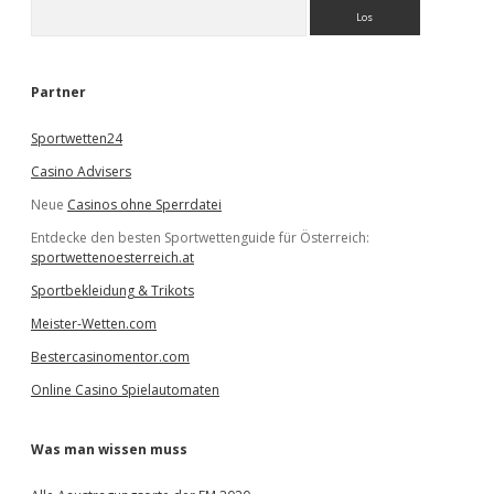
S
u
c
h
e
Partner
n
Sportwetten24
Casino Advisers
Neue
Casinos ohne Sperrdatei
Entdecke den besten Sportwettenguide für Österreich:
sportwettenoesterreich.at
Sportbekleidung & Trikots
Meister-Wetten.com
Bestercasinomentor.com
Online Casino Spielautomaten
Was man wissen muss