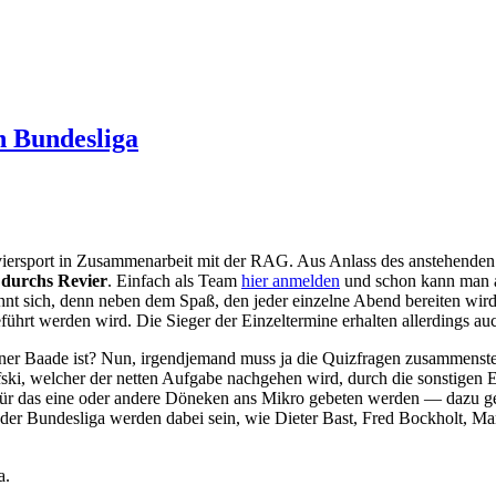
n Bundesliga
iersport in Zusammenarbeit mit der RAG. Aus Anlass des anstehenden 5
 durchs Revier
. Einfach als Team
hier anmelden
und schon kann man 
hnt sich, denn neben dem Spaß, den jeder einzelne Abend bereiten wird
ührt werden wird. Die Sieger der Einzeltermine erhalten allerdings a
iner Baade ist? Nun, irgendjemand muss ja die Quizfragen zusammenste
ski, welcher der netten Aufgabe nachgehen wird, durch die sonstigen 
für das eine oder andere Döneken ans Mikro gebeten werden — dazu ge
 der Bundesliga werden dabei sein, wie Dieter Bast, Fred Bockholt, 
a.