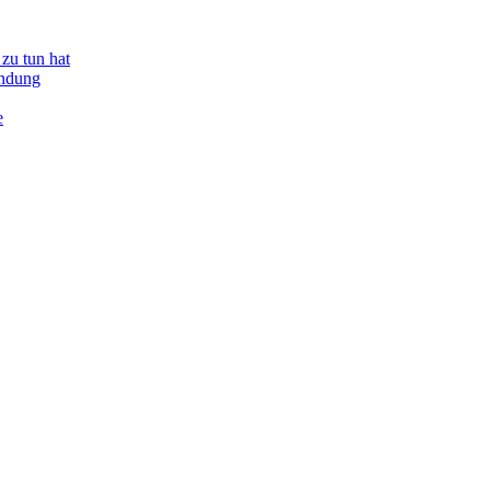
zu tun hat
indung
e