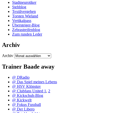
Stadtneurotiker
Stehblog
Textilvergehen
Torsten Wieland
Vertikalpass
Übersteiger-Blog
Zebrastreifenblog
Zum runden Leder
Archiv
Archiv
Trainer Baade away
@ DRadio
@ Das Spiel meines Lebens
@ HSV Klönstuv
@ Clubfans United 1
,
2
@ Kickschuh-Blog
@ Kickwelt
@ Fokus Fussball
@ Der Libero