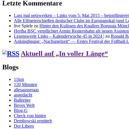
Letzte Kommentare
Lass mal netzwerken – Links vom 5. Mai 2015 – betonflüsterer
Alle Elfmeterschießen deutscher Clubs im Europapokal (und L
live Spiele
zu
Hinter den Kulissen des Knallers Borussia Mö
Hertha BSC verpflichtet Armin Reutershahn als neuen Assiste
Lesenswerte Links – Kalenderwoche 45 in 2024 |
zu
Ronald R
Ankündigung: „Nachspielzeit“ — Erstes Festival der Fußball-Li
Aktuell auf „In voller Länge“
Blogs
11km
120 Minuten
allesausseraas
angedacht
Ballreiter
Beves Welt
Blog-G
Check von hinten
Dembowski ermittelt
Der Libero