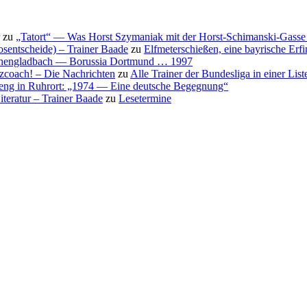
zu
„Tatort“ — Was Horst Szymaniak mit der Horst-Schimanski-Gasse 
osentscheide) – Trainer Baade
zu
Elfmeterschießen, eine bayrische Erf
nchengladbach — Borussia Dortmund … 1997
nzcoach! – Die Nachrichten
zu
Alle Trainer der Bundesliga in einer List
eng in Ruhrort: „1974 — Eine deutsche Begegnung“
teratur – Trainer Baade
zu
Lesetermine