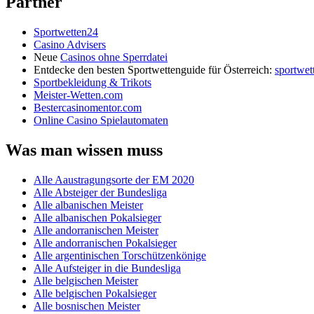
Partner
Sportwetten24
Casino Advisers
Neue
Casinos ohne Sperrdatei
Entdecke den besten Sportwettenguide für Österreich:
sportwet
Sportbekleidung & Trikots
Meister-Wetten.com
Bestercasinomentor.com
Online Casino Spielautomaten
Was man wissen muss
Alle Aaustragungsorte der EM 2020
Alle Absteiger der Bundesliga
Alle albanischen Meister
Alle albanischen Pokalsieger
Alle andorranischen Meister
Alle andorranischen Pokalsieger
Alle argentinischen Torschützenkönige
Alle Aufsteiger in die Bundesliga
Alle belgischen Meister
Alle belgischen Pokalsieger
Alle bosnischen Meister