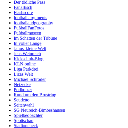
Der tödliche Pass
Fanartisch
Flashscore
football arguments
footballandgeography
FußballFanFotos
Fußballmuseen
Im Schatten der Tribüne
In voller Länge
Janus' kleine Welt
Jens Weinreich
Kickschuh-Blog
KLN online
Liga Parkdrei
Lizas Welt
Michael Schröder
Netzecke
Podbolzer
Rund um den Brustring
Scudetto
Seitenwahl
SG Neureich-Bimbeshausen
Spielbeobachter
Spottschau
Stadioncheck