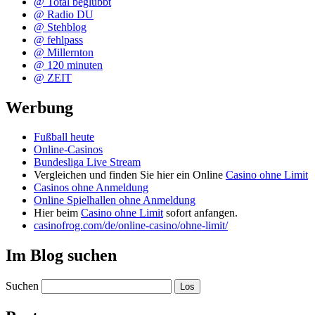
@ Total beglubbt
@ Radio DU
@ Stehblog
@ fehlpass
@ Millernton
@ 120 minuten
@ ZEIT
Werbung
Fußball heute
Online-Casinos
Bundesliga Live Stream
Vergleichen und finden Sie hier ein Online
Casino ohne Limit
Casinos ohne Anmeldung
Online Spielhallen ohne Anmeldung
Hier beim
Casino ohne Limit
sofort anfangen.
casinofrog.com/de/online-casino/ohne-limit/
Im Blog suchen
Suchen