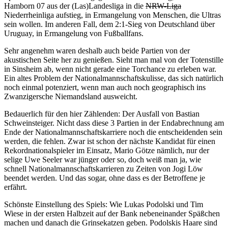
Hamborn 07 aus der (Las)Landesliga in die
NRW-Liga
Niederrheinliga aufstieg, in Ermangelung von Menschen, die Ultras
sein wollen. Im anderen Fall, dem 2:1-Sieg von Deutschland über
Uruguay, in Ermangelung von Fußballfans.
Sehr angenehm waren deshalb auch beide Partien von der
akustischen Seite her zu genießen. Sieht man mal von der Totenstille
in Sinsheim ab, wenn nicht gerade eine Torchance zu erleben war.
Ein altes Problem der Nationalmannschaftskulisse, das sich natürlich
noch einmal potenziert, wenn man auch noch geographisch ins
Zwanzigersche Niemandsland ausweicht.
Bedauerlich für den hier Zählenden: Der Ausfall von Bastian
Schweinsteiger. Nicht dass diese 3 Partien in der Endabrechnung am
Ende der Nationalmannschaftskarriere noch die entscheidenden sein
werden, die fehlen. Zwar ist schon der nächste Kandidat für einen
Rekordnationalspieler im Einsatz, Mario Götze nämlich, nur der
selige Uwe Seeler war jünger oder so, doch weiß man ja, wie
schnell Nationalmannschaftskarrieren zu Zeiten von Jogi Löw
beendet werden. Und das sogar, ohne dass es der Betroffene je
erfährt.
Schönste Einstellung des Spiels: Wie Lukas Podolski und Tim
Wiese in der ersten Halbzeit auf der Bank nebeneinander Späßchen
machen und danach die Grinsekatzen geben. Podolskis Haare sind