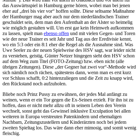
das Auswärtsspiel in Hamburg gerne hören, wobei man bei jenen
eher auf „drei bis vier vor“ hoffen sollte. Diese seltsame Maßnahme
der Hamburger mag aber auch nur dem niederländischen Trainer
geschuldet sein, dem man den Aufenthalt an der Alster so heimelig
wie möglich gestalten will. Um erst gar kein Heimweh aufkommen
zu lassen, spielt man
ebenso offen
und mit vielen Gegen- und Toren
wie der neue Trainer es seit Jahr und Tag aus der Eredivisie kennt,
wo ein 5:3 oder ein 8:1 eher die Regel als die Ausnahme sind. Was
Uwe Seeler zu der neuen Spielweise des HSV sagt, war leider nicht
zu verstehen, geistig, Günter Netzer hingegen sieht den HSV schon
auf dem Weg zum Titel (FOTO-Zeitung) bzw. eben nicht (alle
übrigen Zeitungen). Diese „der Gegner hat zwei vor“-Methode wird
sich nämlich noch rächen, spätestens dann, wenn man es erst kurz
vor Schluss schafft, 0:2 hintenzuliegen und die Zeit zu knapp wird,
den Rückstand noch aufzuholen.
Bliebe noch Prinz Pussy zu erwähnen, der jedes Mal anfängt zu
weinen, wenn er ein Tor gegen die Ex-Seinen erzielt. Für ihn ist zu
hoffen, dass er nicht mehr allzu oft in seinem Leben den Verein
wechselt, sonst geht das Gewinsel inklusive Exculpation bei allen
weiteren in Europa verstreuten Patenkindern und ehemaligen
Nachbarn, Zeitungszustellern und Kinderärzten noch bei jedem
zweiten Spieltag los. Das wäre dann eher mimosig, und somit wenig
fleischig.