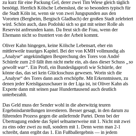
zu kurz für eine Packung Gel, derer zwei Tim Wiese gleich täglich
benötigt. Herrlich Kölsche Lebenslust, die so besonders typisch für
die Stadt Köln ist, wenn sie von zwei Jungspunden aus den
Vororten (Bergheim, Bergisch Gladbach) der großen Stadt zelebriert
wird. Schön auch, dass Podolski sich so gut mit seiner Rolle als
Reservist anfreunden kann. Da freut sich die Frau, wenn der
Ehemann nicht so frustriert von der Arbeit kommt.
Oliver Kahn hingegen, keine Kölsche Lebensart, eher ein
mittlerweile trauriges Kapitel. Bei der von KMH vollmundig als
„Analyse“ angekündigten Besprechung des Tores von André
Schürrle zum 2:0 fällt ihm nicht mehr ein, als dass dieser Schuss
„so
gewollt war“
. Ein Profi, ein Bundesligaprofi wie Schürrle, der
könne das, das sei kein Glücksschuss gewesen. Worin sich die
„Analyse“ des Tores dann auch erschöpfte. Mit Erkenntnissen, zu
denen jeder Kreisligazuschauer in der Liga ist, ist Oliver Kahn als
Experte dann mit seinen paar Hunderttausend auch deutlich
unterbezahlt.
Das Geld muss der Sender wohl in die aberwitzig teuren
Ergebnisdarstellungen investieren. Besser gesagt, in den darum zu
führenden Prozess gegen die anliefernde Partei. Denn bei der
Übertragung endete das Spiel seltsamerweise mit 1. Nicht mit zwei
zu eins oder zwei zu null, sondern mit 1. Denn wenn man 2-1
schreibt, dann ergibt das 1. Ein Fußballergebnis — in jedem