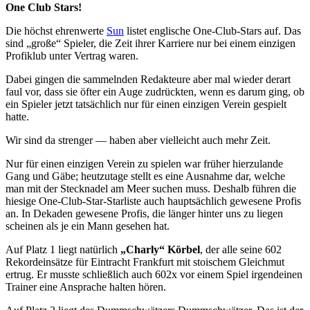
One Club Stars!
Die höchst ehrenwerte
Sun
listet englische One-Club-Stars auf. Das
sind „große“ Spieler, die Zeit ihrer Karriere nur bei einem einzigen
Profiklub unter Vertrag waren.
Dabei gingen die sammelnden Redakteure aber mal wieder derart
faul vor, dass sie öfter ein Auge zudrückten, wenn es darum ging, ob
ein Spieler jetzt tatsächlich nur für einen einzigen Verein gespielt
hatte.
Wir sind da strenger — haben aber vielleicht auch mehr Zeit.
Nur für einen einzigen Verein zu spielen war früher hierzulande
Gang und Gäbe; heutzutage stellt es eine Ausnahme dar, welche
man mit der Stecknadel am Meer suchen muss. Deshalb führen die
hiesige One-Club-Star-Starliste auch hauptsächlich gewesene Profis
an. In Dekaden gewesene Profis, die länger hinter uns zu liegen
scheinen als je ein Mann gesehen hat.
Auf Platz 1 liegt natürlich
„Charly“ Körbel
, der alle seine 602
Rekordeinsätze für Eintracht Frankfurt mit stoischem Gleichmut
ertrug. Er musste schließlich auch 602x vor einem Spiel irgendeinen
Trainer eine Ansprache halten hören.