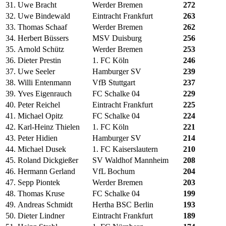
31.
Uwe Bracht
Werder Bremen
272
32.
Uwe Bindewald
Eintracht Frankfurt
263
33.
Thomas Schaaf
Werder Bremen
262
34.
Herbert Büssers
MSV Duisburg
256
35.
Arnold Schütz
Werder Bremen
253
36.
Dieter Prestin
1. FC Köln
246
37.
Uwe Seeler
Hamburger SV
239
38.
Willi Entenmann
VfB Stuttgart
237
39.
Yves Eigenrauch
FC Schalke 04
229
40.
Peter Reichel
Eintracht Frankfurt
225
41.
Michael Opitz
FC Schalke 04
224
42.
Karl-Heinz Thielen
1. FC Köln
221
43.
Peter Hidien
Hamburger SV
214
44.
Michael Dusek
1. FC Kaiserslautern
210
45.
Roland Dickgießer
SV Waldhof Mannheim
208
46.
Hermann Gerland
VfL Bochum
204
47.
Sepp Piontek
Werder Bremen
203
48.
Thomas Kruse
FC Schalke 04
199
49.
Andreas Schmidt
Hertha BSC Berlin
193
50.
Dieter Lindner
Eintracht Frankfurt
189